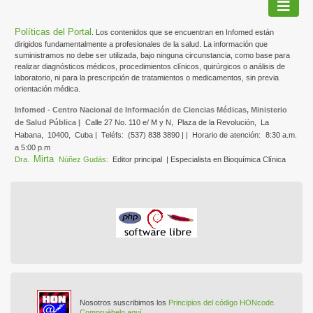
Políticas del Portal
. Los contenidos que se encuentran en Infomed están
dirigidos fundamentalmente a profesionales de la salud. La información que
suministramos no debe ser utilizada, bajo ninguna circunstancia, como base para
realizar diagnósticos médicos, procedimientos clínicos, quirúrgicos o análisis de
laboratorio, ni para la prescripción de tratamientos o medicamentos, sin previa
orientación médica.
Infomed - Centro Nacional de Información de Ciencias Médicas, Ministerio
de Salud Pública |
Calle 27 No. 110 e/ M y N,
Plaza de la Revolución,
La
Habana,
10400,
Cuba |
Teléfs:
(537) 838 3890 | |
Horario de atención:
8:30 a.m.
a 5:00 p.m
Mirta
Dra.
Núñez Gudás:
Editor principal
| Especialista en Bioquímica Clínica
Nosotros suscribimos los
Principios del código HONcode.
Compruébelo aquí.