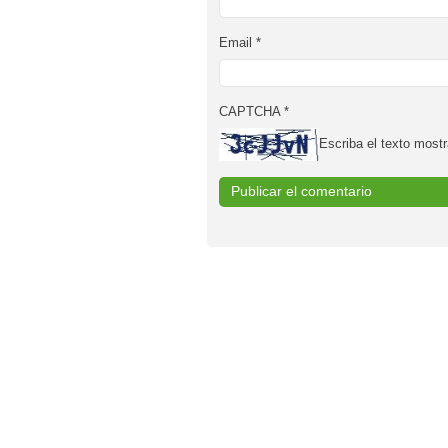
Email
*
CAPTCHA
*
Escriba el texto mostr