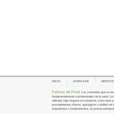
INICIO
ACERCA DE
SERVICI
Políticas del Portal
. Los contenidos que se en
fundamentalmente a profesionales de la salud. La
utilizada, bajo ninguna circunstancia, como base p
procedimientos clínicos, quirúrgicos o análisis de l
tratamientos o medicamentos, sin previa orientaci