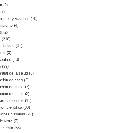
n (2)
(7)
entos y vacunas (70)
mbiente (4)
s (2)
(210)
s Unidas (31)
ial (3)
 sitios (10)
o (99)
nual de la salud (5)
ción de caso (2)
ción de libros (7)
ción de sitios (2)
as nacionales (11)
ión científica (80)
ciones cubanas (27)
e vista (7)
imiento (56)