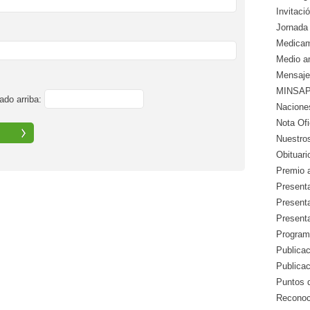
Invitació
Jornada 
Medicam
Medio a
Mensaje
MINSAP 
ado arriba:
Nacione
Nota Ofic
Nuestros
Obituari
Premio a
Presenta
Presenta
Presenta
Program
Publicac
Publica
Puntos d
Reconoc