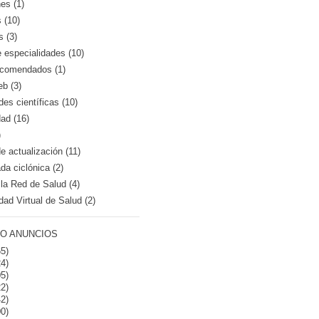
es (1)
 (10)
s (3)
e especialidades (10)
recomendados (1)
eb (3)
es científicas (10)
dad (16)
)
 actualización (11)
a ciclónica (2)
la Red de Salud (4)
dad Virtual de Salud (2)
O ANUNCIOS
5)
4)
5)
2)
2)
0)