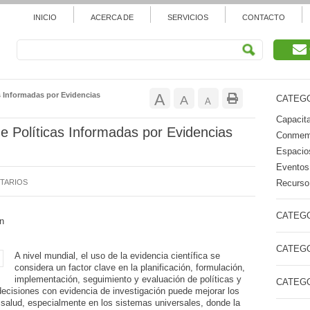
INICIO
ACERCA DE
SERVICIOS
CONTACTO
Aumentar
as Informadas por Evidencias
A
Restablecer
A
CATEGO
Reducir
A
tamaño
Capacita
tamaño
tamaño
 de Políticas Informadas por Evidencias
Conmemo
de
de
Espacios
de
Eventos
fuente.
fuente
Recurso 
TARIOS
fuente.
CATEGO
n
CATEGO
A nivel mundial, el uso de la evidencia científica se
considera un factor clave en la planificación, formulación,
implementación, seguimiento y evaluación de políticas y
CATEGO
decisiones con evidencia de investigación puede mejorar los
 salud, especialmente en los sistemas universales, donde la