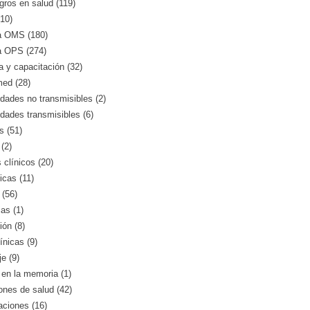
gros en salud (119)
10)
a OMS (180)
a OPS (274)
 y capacitación (32)
med (28)
ades no transmisibles (2)
dades transmisibles (6)
s (51)
(2)
clínicos (20)
icas (11)
 (56)
as (1)
ión (8)
ínicas (9)
e (9)
en la memoria (1)
iones de salud (42)
aciones (16)