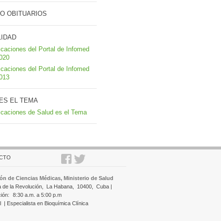
O OBITUARIOS
LIDAD
icaciones del Portal de Infomed
2020
icaciones del Portal de Infomed
2013
ES EL TEMA
icaciones de Salud es el Tema
CTO
ón de Ciencias Médicas, Ministerio de Salud
a de la Revolución,
La Habana,
10400,
Cuba |
ción:
8:30 a.m. a 5:00 p.m
l
| Especialista en Bioquímica Clínica