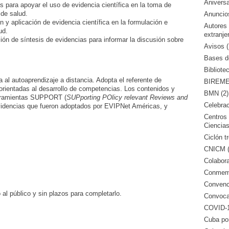
Aniversa
s para apoyar el uso de evidencia científica en la toma de
 de salud.
Anuncio
 y aplicación de evidencia científica en la formulación e
Autores
ud.
extranje
ación de síntesis de evidencias para informar la discusión sobre
Avisos (
Bases de
Bibliote
a al autoaprendizaje a distancia. Adopta el referente de
BIREME 
 orientadas al desarrollo de competencias. Los contenidos y
BMN (2)
erramientas SUPPORT (
SUPporting POlicy relevant Reviews and
Celebrac
videncias que fueron adoptados por EVIPNet Américas, y
Centros 
Ciencias
Ciclón tr
CNICM (
Colabora
Conmemo
Convenci
 al público y sin plazos para completarlo.
Convocat
COVID-1
Cuba po