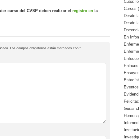
Cuba: lo
Cursos (
uier curso del CVSP deben realizar el
registro en
la
Desde l
Desde l
Docencia
En Info
Enfermed
icada.
Los campos obligatorios están marcados con
*
Enferme
Enfoque
Enlaces 
Ensayos 
Estadíst
Eventos
Evidenci
Felicitac
Guías cl
Homenaj
Infomed 
Instituc
Investig