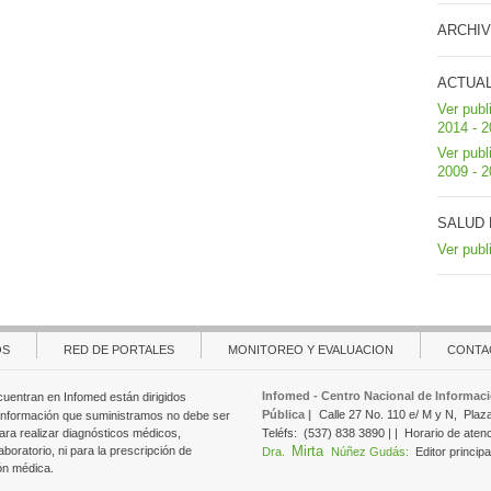
ARCHIV
ACTUA
Ver publ
2014 - 
Ver publ
2009 - 
SALUD 
Ver publ
OS
RED DE PORTALES
MONITOREO Y EVALUACION
CONTA
Infomed - Centro Nacional de Informaci
cuentran en Infomed están dirigidos
Pública |
Calle 27 No. 110 e/ M y N,
Plaz
 información que suministramos no debe ser
ara realizar diagnósticos médicos,
Teléfs:
(537) 838 3890 | |
Horario de aten
Mirta
aboratorio, ni para la prescripción de
Dra.
Núñez Gudás:
Editor principa
ón médica.