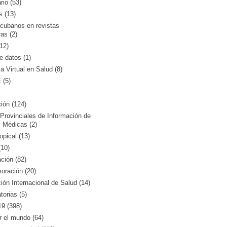
rio (53)
s (13)
 cubanos en revistas
ras (2)
12)
 datos (1)
ca Virtual en Salud (8)
(5)
ión (124)
Provinciales de Información de
 Médicas (2)
opical (13)
10)
ción (82)
ración (20)
ón Internacional de Salud (14)
orias (5)
9 (398)
r el mundo (64)