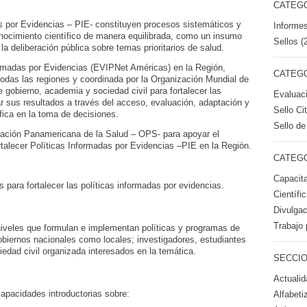
CATEGO
as por Evidencias – PIE- constituyen procesos sistemáticos y
Informes
onocimiento científico de manera equilibrada, como un insumo
Sellos (
la deliberación pública sobre temas prioritarios de salud.
rmadas por Evidencias (EVIPNet Américas) en la Región,
CATEGO
odas las regiones y coordinada por la Organización Mundial de
e gobierno, academia y sociedad civil para fortalecer las
Evaluac
ar sus resultados a través del acceso, evaluación, adaptación y
Sello Ci
fica en la toma de decisiones.
Sello de
ización Panamericana de la Salud – OPS- para apoyar el
ortalecer Políticas Informadas por Evidencias –PIE en la Región.
CATEGO
Capacita
 para fortalecer las políticas informadas por evidencias.
Científi
Divulgac
Trabajo 
niveles que formulan e implementan políticas y programas de
obiernos nacionales como locales; investigadores, estudiantes
edad civil organizada interesados en la temática.
SECCIO
Actualid
capacidades introductorias sobre:
Alfabeti