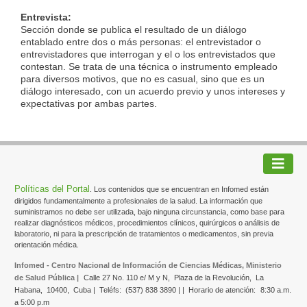
Entrevista:
Sección donde se publica el resultado de un diálogo
entablado entre dos o más personas: el entrevistador o
entrevistadores que interrogan y el o los entrevistados que
contestan. Se trata de una técnica o instrumento empleado
para diversos motivos, que no es casual, sino que es un
diálogo interesado, con un acuerdo previo y unos intereses y
expectativas por ambas partes.
Políticas del Portal
. Los contenidos que se encuentran en Infomed están
dirigidos fundamentalmente a profesionales de la salud. La información que
suministramos no debe ser utilizada, bajo ninguna circunstancia, como base para
realizar diagnósticos médicos, procedimientos clínicos, quirúrgicos o análisis de
laboratorio, ni para la prescripción de tratamientos o medicamentos, sin previa
orientación médica.
Infomed - Centro Nacional de Información de Ciencias Médicas, Ministerio
de Salud Pública |
Calle 27 No. 110 e/ M y N,
Plaza de la Revolución,
La
Habana,
10400,
Cuba |
Teléfs:
(537) 838 3890 | |
Horario de atención:
8:30 a.m.
a 5:00 p.m