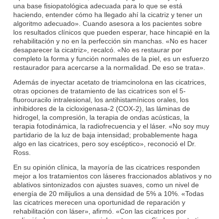
una base fisiopatológica adecuada para lo que se está
haciendo, entender cómo ha llegado ahí la cicatriz y tener un
algoritmo adecuado». Cuando asesora a los pacientes sobre
los resultados clínicos que pueden esperar, hace hincapié en la
rehabilitación y no en la perfección sin manchas. «No es hacer
desaparecer la cicatriz», recalcó. «No es restaurar por
completo la forma y función normales de la piel, es un esfuerzo
restaurador para acercarse a la normalidad. De eso se trata».
Además de inyectar acetato de triamcinolona en las cicatrices,
otras opciones de tratamiento de las cicatrices son el 5-
fluorouracilo intralesional, los antihistamínicos orales, los
inhibidores de la cicloxigenasa-2 (COX-2), las láminas de
hidrogel, la compresión, la terapia de ondas acústicas, la
terapia fotodinámica, la radiofrecuencia y el láser. «No soy muy
partidario de la luz de baja intensidad; probablemente haga
algo en las cicatrices, pero soy escéptico», reconoció el Dr.
Ross.
En su opinión clínica, la mayoría de las cicatrices responden
mejor a los tratamientos con láseres fraccionados ablativos y no
ablativos sintonizados con ajustes suaves, como un nivel de
energía de 20 milijulios a una densidad de 5% a 10%. «Todas
las cicatrices merecen una oportunidad de reparación y
rehabilitación con láser», afirmó. «Con las cicatrices por