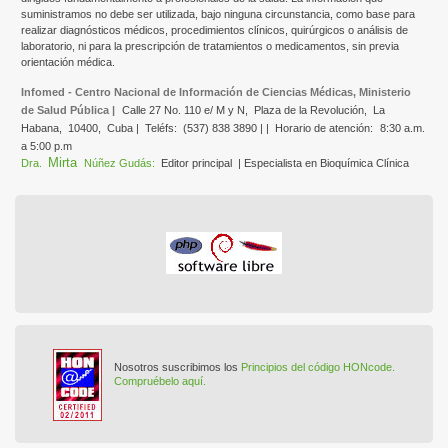
suministramos no debe ser utilizada, bajo ninguna circunstancia, como base para
realizar diagnósticos médicos, procedimientos clínicos, quirúrgicos o análisis de
laboratorio, ni para la prescripción de tratamientos o medicamentos, sin previa
orientación médica.
Infomed - Centro Nacional de Información de Ciencias Médicas, Ministerio
de Salud Pública |
Calle 27 No. 110 e/ M y N,
Plaza de la Revolución,
La
Habana,
10400,
Cuba |
Teléfs:
(537) 838 3890 | |
Horario de atención:
8:30 a.m.
a 5:00 p.m
Mirta
Dra.
Núñez Gudás:
Editor principal
| Especialista en Bioquímica Clínica
Nosotros suscribimos los
Principios del código HONcode.
Compruébelo aquí.