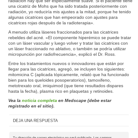
radiación hay que ser especialmente suave. Si el paciente tiene
una cicatriz de Mohs que ha sido tratada posteriormente con
radiación, yo reduciría mis ajustes a la mitad, porque he tenido
algunas cicatrices que han empeorado con ajustes para
cicatrices rojas después de la radioterapia».
A menudo utiliza láseres fraccionados para las cicatrices
rebeldes del acné. «El componente hiperémico se puede tratar
con un láser vascular y luego volver y tratar las cicatrices con
un láser fraccionado no ablativo, o también se podría utilizar
micropunción por radiofrecuencia», explicó el Dr. Ross.
Entre los tratamientos nuevos o innovadores que están por
llegar para las cicatrices, agregó, se incluyen los siguientes:
mitomicina C (aplicada tópicamente, relató que ha funcionado
bien para los queloides posoperatorios), tamoxifeno,
metotrexato oral, imiquimod (que tiene resultados dispares
hasta la fecha), plasma rico en plaquetas y retinoides.
Vea la
noticia completa
en Medscape (debe estar
registrado en el sitio).
DEJA UNA RESPUESTA
Tu dirección de correo electrónico no será publicada.
Los campos