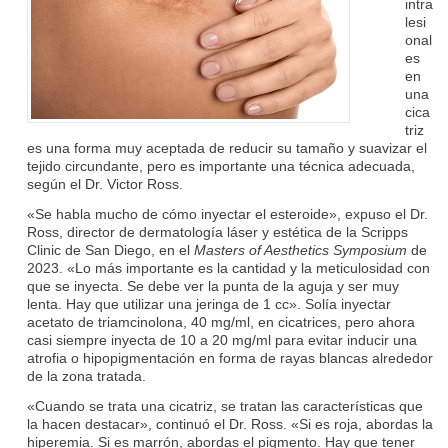
intra
lesi
onal
es
en
una
cica
triz
es una forma muy aceptada de reducir su tamaño y suavizar el
tejido circundante, pero es importante una técnica adecuada,
según el Dr. Victor Ross.
«Se habla mucho de cómo inyectar el esteroide», expuso el Dr.
Ross, director de dermatología láser y estética de la Scripps
Clinic de San Diego, en el
Masters of Aesthetics Symposium
de
2023. «Lo más importante es la cantidad y la meticulosidad con
que se inyecta. Se debe ver la punta de la aguja y ser muy
lenta. Hay que utilizar una jeringa de 1 cc». Solía inyectar
acetato de triamcinolona, 40 mg/ml, en cicatrices, pero ahora
casi siempre inyecta de 10 a 20 mg/ml para evitar inducir una
atrofia o hipopigmentación en forma de rayas blancas alrededor
de la zona tratada.
«Cuando se trata una cicatriz, se tratan las características que
la hacen destacar», continuó el Dr. Ross. «Si es roja, abordas la
hiperemia. Si es marrón, abordas el pigmento. Hay que tener