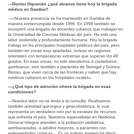
—Doctor Oquendo ¿qué alcance tiene hoy la brigada
médica en Gambia?
—»Nuestra presencia se ha mantenido en Gambia de
manera ininterrumpida desde 1996. En 1998 también se
incorporó una brigada de docentes cubanos que trabajan en
la Universidad de Ciencias Médicas del país. Ha sido una
labor sostenida y profundamente humana. Hoy la brigada
trabaja en los principales hospitales públicos del país, pero
también en zonas muy apartadas, incluso en regiones
orientales con temperaturas extremas que superan los 48
grados. En esas zonas, no solo atendemos a ciudadanos
gambianos, sino también a pacientes de Senegal y Guinea-
Bissau, que viven cerca de las fronteras y saben que hay
médicos cubanos en los hospitales rurales».
—¿Qué tipo de atención ofrece la brigada en esas
condiciones?
—Nuestra labor no se limita a la consulta. Realizamos
también actividad quirúrgica y ginecobstétrica, lo cual
representa un verdadero reto por la escasez de recursos
que enfrenta el país. Nuestros especialistas en Medicina
General Integral atienden a la población pediátrica,
aembarazadas, a adultos mayores, a pacientes con
enfermedades crónicas… Es un trabajo asistencial diario,