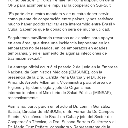
OPS para acompañar e impulsar la cooperación Sur-Sur:
“Es parte de nuestro mandato y de nuestro deber servir
como puente de cooperación entre países, y nos satisface
mucho haber podido facilitar este intercambio entre Brasil y
Cuba. Sabemos que la donación será de mucha utilidad.
Seguiremos movilizando recursos adicionales para apoyar
en esta área, que tiene una incidencia importante en los
embarazos no deseados, en los embarazos en edades
tempranas, y en el aumento de algunas infecciones de
trasmisión sexual.”
La entrega oficial ocurrió el pasado 2 de junio en la Empresa
Nacional de Suministros Médicos (EMSUME), con la
presencia de la Dra. Carilda Peña García y el Dr. José
Armando Arronte Villamarín, Viceministra para el área de
Higiene y Epidemiología y jefe de Organismos
internacionales del Ministerio de Salud Pública (MINSAP),
respectivamente.
Asimismo, participaron en el acto el Dr. Lennin González
Batista, Director de EMSUME; el Sr. Fernando De Campos
Ribeiro, Vicecónsul de Brasil en Cuba y jefe del Sector de
Cooperación Técnica; la Dra. Susana Borroto Gutiérrez y el
Dr. Mario Cruz Peñate, consultora y Representante de la