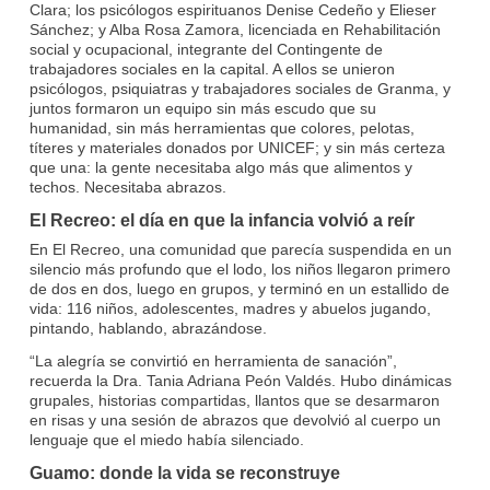
Clara; los psicólogos espirituanos Denise Cedeño y Elieser
Sánchez; y Alba Rosa Zamora, licenciada en Rehabilitación
social y ocupacional, integrante del Contingente de
trabajadores sociales en la capital. A ellos se unieron
psicólogos, psiquiatras y trabajadores sociales de Granma, y
juntos formaron un equipo sin más escudo que su
humanidad, sin más herramientas que colores, pelotas,
títeres y materiales donados por UNICEF; y sin más certeza
que una: la gente necesitaba algo más que alimentos y
techos. Necesitaba abrazos.
El Recreo: el día en que la infancia volvió a reír
En El Recreo, una comunidad que parecía suspendida en un
silencio más profundo que el lodo, los niños llegaron primero
de dos en dos, luego en grupos, y terminó en un estallido de
vida: 116 niños, adolescentes, madres y abuelos jugando,
pintando, hablando, abrazándose.
“La alegría se convirtió en herramienta de sanación”,
recuerda la Dra. Tania Adriana Peón Valdés. Hubo dinámicas
grupales, historias compartidas, llantos que se desarmaron
en risas y una sesión de abrazos que devolvió al cuerpo un
lenguaje que el miedo había silenciado.
Guamo: donde la vida se reconstruye