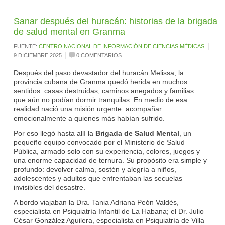
Sanar después del huracán: historias de la brigada
de salud mental en Granma
|
FUENTE:
CENTRO NACIONAL DE INFORMACIÓN DE CIENCIAS MÉDICAS
|
9 DICIEMBRE 2025
0 COMENTARIOS
Después del paso devastador del huracán Melissa, la
provincia cubana de Granma quedó herida en muchos
sentidos: casas destruidas, caminos anegados y familias
que aún no podían dormir tranquilas. En medio de esa
realidad nació una misión urgente: acompañar
emocionalmente a quienes más habían sufrido.
Por eso llegó hasta allí la
Brigada de Salud Mental
, un
pequeño equipo convocado por el Ministerio de Salud
Pública, armado solo con su experiencia, colores, juegos y
una enorme capacidad de ternura. Su propósito era simple y
profundo: devolver calma, sostén y alegría a niños,
adolescentes y adultos que enfrentaban las secuelas
invisibles del desastre.
A bordo viajaban la Dra. Tania Adriana Peón Valdés,
especialista en Psiquiatría Infantil de La Habana; el Dr. Julio
César González Aguilera, especialista en Psiquiatría de Villa