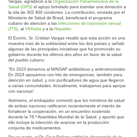
Vargas, agradeció a la
Organización Panamericana de la
Salud (OPS)
el apoyo brindado para tramitar una donación a
la isla de 302 400 condones. La contribución, enviada por el
Ministerio de Salud de Brasil, beneficiará el programa
cubano de atención a las
infecciones de trasmisión sexual
(ITS)
, al
VIH/sida
y a la
Hepatitis
.
El Excmo. Sr. Cristian Vargas resaltó que esta acción es una
muestra más de la solidaridad entre los dos países y señaló
algunas de las principales iniciativas que ha promovido su
gobierno durante los últimos dos años en favor de la salud
del pueblo cubano:
“En 2023 donamos al MINSAP antibióticos y antirretrovirales.
En 2024 apoyamos con kits de emergencias, también para
atención en salud, y con purificadores de agua que llegaron
a varias comunidades. Actualmente, trabajamos para apoyar
con vacunas”.
Asimismo, el embajador comentó que los ministros de salud
de ambas naciones ratificaron recientemente el interés de
fortalecer la cooperación, en un encuentro sostenido
durante la 78.ª Asamblea Mundial de la Salud; y apuntó que
ello incluye la intención de avanzar en la producción
conjunta de medicamentos.
Por su parte, el Dr. Cruz Peñate ratificó la disposición de la