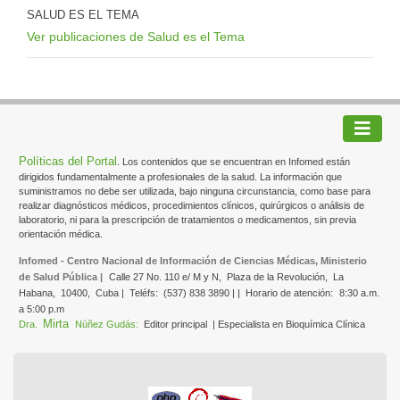
SALUD ES EL TEMA
Ver publicaciones de Salud es el Tema
Políticas del Portal
. Los contenidos que se encuentran en Infomed están
dirigidos fundamentalmente a profesionales de la salud. La información que
suministramos no debe ser utilizada, bajo ninguna circunstancia, como base para
realizar diagnósticos médicos, procedimientos clínicos, quirúrgicos o análisis de
laboratorio, ni para la prescripción de tratamientos o medicamentos, sin previa
orientación médica.
Infomed - Centro Nacional de Información de Ciencias Médicas, Ministerio
de Salud Pública |
Calle 27 No. 110 e/ M y N,
Plaza de la Revolución,
La
Habana,
10400,
Cuba |
Teléfs:
(537) 838 3890 | |
Horario de atención:
8:30 a.m.
a 5:00 p.m
Mirta
Dra.
Núñez Gudás:
Editor principal
| Especialista en Bioquímica Clínica