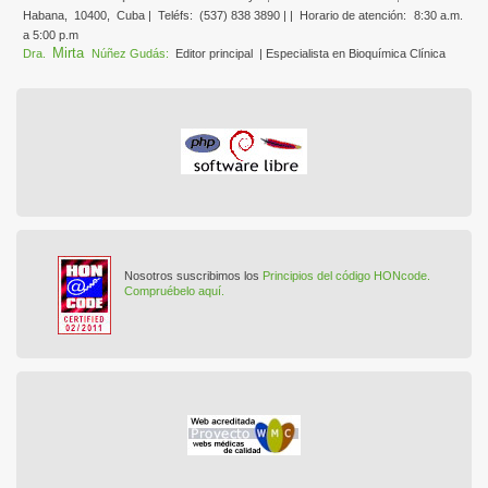
Habana,
10400,
Cuba |
Teléfs:
(537) 838 3890 | |
Horario de atención:
8:30 a.m.
a 5:00 p.m
Mirta
Dra.
Núñez Gudás:
Editor principal
| Especialista en Bioquímica Clínica
Nosotros suscribimos los
Principios del código HONcode.
Compruébelo aquí.