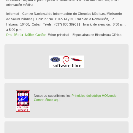
laboratorio, ni para la prescripción de tratamientos o medicamentos, sin previa
orientación médica.
Infomed - Centro Nacional de Información de Ciencias Médicas, Ministerio
de Salud Pública |
Calle 27 No. 110 e/ M y N,
Plaza de la Revolución,
La
Habana,
10400,
Cuba |
Teléfs:
(537) 838 3890 | |
Horario de atención:
8:30 a.m.
a 5:00 p.m
Mirta
Dra.
Núñez Gudás:
Editor principal
| Especialista en Bioquímica Clínica
Nosotros suscribimos los
Principios del código HONcode.
Compruébelo aquí.