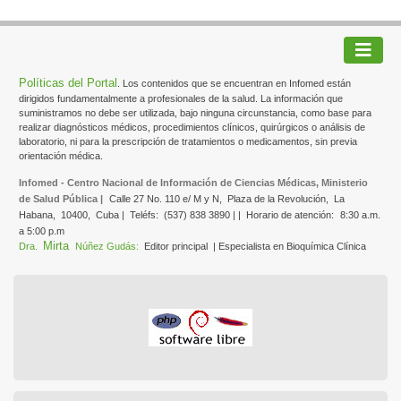
Políticas del Portal
. Los contenidos que se encuentran en Infomed están
dirigidos fundamentalmente a profesionales de la salud. La información que
suministramos no debe ser utilizada, bajo ninguna circunstancia, como base para
realizar diagnósticos médicos, procedimientos clínicos, quirúrgicos o análisis de
laboratorio, ni para la prescripción de tratamientos o medicamentos, sin previa
orientación médica.
Infomed - Centro Nacional de Información de Ciencias Médicas, Ministerio
de Salud Pública |
Calle 27 No. 110 e/ M y N,
Plaza de la Revolución,
La
Habana,
10400,
Cuba |
Teléfs:
(537) 838 3890 | |
Horario de atención:
8:30 a.m.
a 5:00 p.m
Mirta
Dra.
Núñez Gudás:
Editor principal
| Especialista en Bioquímica Clínica