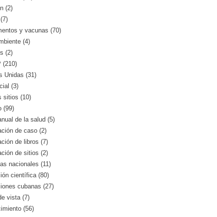
n (2)
(7)
entos y vacunas (70)
mbiente (4)
s (2)
(210)
s Unidas (31)
ial (3)
 sitios (10)
o (99)
nual de la salud (5)
ción de caso (2)
ción de libros (7)
ción de sitios (2)
as nacionales (11)
ión científica (80)
ciones cubanas (27)
e vista (7)
imiento (56)