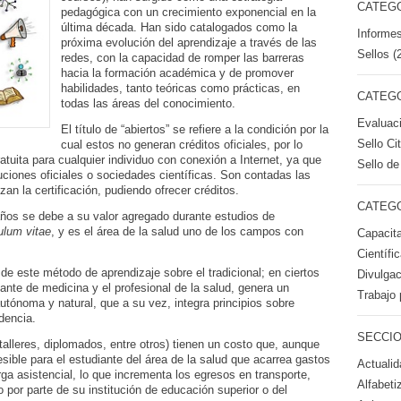
CATEGO
pedagógica con un crecimiento exponencial en la
última década. Han sido catalogados como la
Informes
próxima evolución del aprendizaje a través de las
Sellos (
redes, con la capacidad de romper las barreras
hacia la formación académica y de promover
habilidades, tanto teóricas como prácticas, en
CATEGO
todas las áreas del conocimiento.
Evaluac
El título de “abiertos” se refiere a la condición por la
Sello Ci
cual estos no generan créditos oficiales, por lo
atuita para cualquier individuo con conexión a Internet, ya que
Sello de
uciones oficiales o sociedades científicas. Son contadas las
zan la certificación, pudiendo ofrecer créditos.
CATEGO
años se debe a su valor agregado durante estudios de
ulum vitae
, y es el área de la salud uno de los campos con
Capacita
Científi
de este método de aprendizaje sobre el tradicional; en ciertos
Divulgac
ante de medicina y el profesional de la salud, genera un
Trabajo 
utónoma y natural, que a su vez, integra principios sobre
dencia.
SECCIO
alleres, diplomados, entre otros) tienen un costo que, aunque
ible para el estudiante del área de la salud que acarrea gastos
Actualid
rga asistencial, lo que incrementa los egresos en transporte,
Alfabeti
 por parte de su institución de educación superior o del