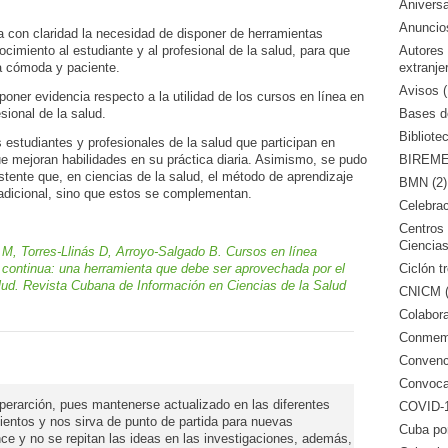
Aniversa
Anuncio
con claridad la necesidad de disponer de herramientas
Autores
cimiento al estudiante y al profesional de la salud, para que
extranje
ma cómoda y paciente.
Avisos (
poner evidencia respecto a la utilidad de los cursos en línea en
Bases de
esional de la salud.
Bibliote
 estudiantes y profesionales de la salud que participan en
BIREME 
e mejoran habilidades en su práctica diaria. Asimismo, se pudo
tente que, en ciencias de la salud, el método de aprendizaje
BMN (2)
tradicional, sino que estos se complementan.
Celebrac
Centros 
Ciencias
M, Torres-Llinás D, Arroyo-Salgado B. Cursos en línea
Ciclón tr
 continua: una herramienta que debe ser aprovechada por el
salud. Revista Cubana de Información en Ciencias de la Salud
CNICM (
Colabora
Conmemo
Convenci
Convocat
erarción, pues mantenerse actualizado en las diferentes
COVID-1
entos y nos sirva de punto de partida para nuevas
Cuba po
e y no se repitan las ideas en las investigaciones, además,