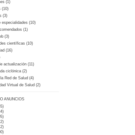
es (1)
 (10)
s (3)
e especialidades (10)
recomendados (1)
eb (3)
es científicas (10)
dad (16)
)
 actualización (11)
a ciclónica (2)
la Red de Salud (4)
dad Virtual de Salud (2)
O ANUNCIOS
5)
4)
5)
2)
2)
0)