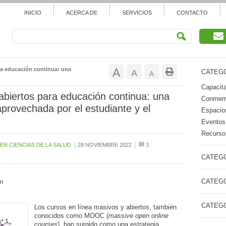
INICIO
ACERCA DE
SERVICIOS
CONTACTO
Aumentar
ra educación continua: una
A
Restablecer
A
CATEGO
Reducir
A
tamaño
Capacita
tamaño
tamaño
abiertos para educación continua: una
Conmemo
de
provechada por el estudiante y el
de
Espacios
de
Eventos
fuente.
fuente
Recurso 
fuente.
|
|
EN CIENCIAS DE LA SALUD
28 NOVIEMBRE 2022
3
CATEGO
CATEGO
n
CATEGO
Los cursos en línea masivos y abiertos, también
conocidos como MOOC (
massive open online
courses
), han surgido como una estrategia