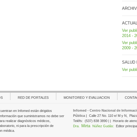
ARCHIV
ACTUA
Ver publ
2014 - 
Ver publ
2009 - 
SALUD 
Ver publ
OS
RED DE PORTALES
MONITOREO Y EVALUACION
CONTA
Infomed - Centro Nacional de Informaci
cuentran en Infomed están dirigidos
Pública |
Calle 27 No. 110 e/ M y N,
Plaz
 información que suministramos no debe ser
ara realizar diagnósticos médicos,
Teléfs:
(537) 838 3890 | |
Horario de aten
Mirta
aboratorio, ni para la prescripción de
Dra.
Núñez Gudás:
Editor principa
ón médica.