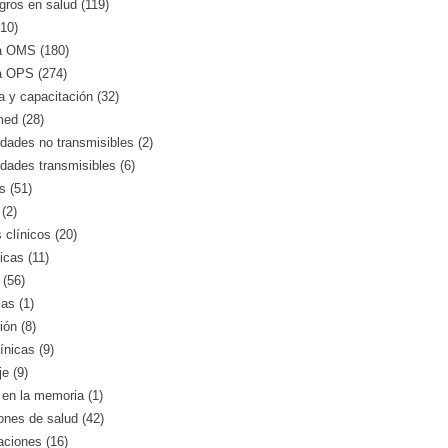
gros en salud (119)
10)
a OMS (180)
a OPS (274)
 y capacitación (32)
med (28)
ades no transmisibles (2)
dades transmisibles (6)
s (51)
(2)
clínicos (20)
icas (11)
 (56)
as (1)
ión (8)
ínicas (9)
e (9)
en la memoria (1)
iones de salud (42)
aciones (16)