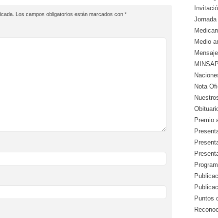
Invitació
icada.
Los campos obligatorios están marcados con
*
Jornada 
Medicam
Medio a
Mensaje
MINSAP 
Nacione
Nota Ofic
Nuestros
Obituari
Premio a
Presenta
Presenta
Presenta
Program
Publicac
Publica
Puntos d
Reconoc