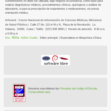
suministramos no debe ser utilizada, bajo ninguna circunstancia, como base para
realizar diagnósticos médicos, procedimientos clínicos, quirúrgicos o análisis de
laboratorio, ni para la prescripción de tratamientos o medicamentos, sin previa
orientación médica.
Infomed - Centro Nacional de Información de Ciencias Médicas, Ministerio
de Salud Pública |
Calle 27 No. 110 e/ M y N,
Plaza de la Revolución,
La
Habana,
10400,
Cuba |
Teléfs:
(537) 838 3890 | |
Horario de atención:
8:30 a.m.
a 5:00 p.m
Mirta
Dra.
Núñez Gudás:
Editor principal
| Especialista en Bioquímica Clínica
Nosotros suscribimos los
Principios del código HONcode.
Compruébelo aquí.