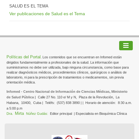
SALUD ES EL TEMA
Ver publicaciones de Salud es el Tema
Políticas del Portal
. Los contenidos que se encuentran en Infomed están
dirigidos fundamentalmente a profesionales de la salud. La información que
suministramos no debe ser utilizada, bajo ninguna circunstancia, como base para
realizar diagnósticos médicos, procedimientos clínicos, quirúrgicos o análisis de
laboratorio, ni para la prescripción de tratamientos o medicamentos, sin previa
orientación médica.
Infomed - Centro Nacional de Información de Ciencias Médicas, Ministerio
de Salud Pública |
Calle 27 No. 110 e/ M y N,
Plaza de la Revolución,
La
Habana,
10400,
Cuba |
Teléfs:
(537) 838 3890 | |
Horario de atención:
8:30 a.m.
a 5:00 p.m
Mirta
Dra.
Núñez Gudás:
Editor principal
| Especialista en Bioquímica Clínica