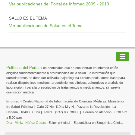
Ver publicaciones del Portal de Infomed 2009 - 2013
SALUD ES EL TEMA
Ver publicaciones de Salud es el Tema
Políticas del Portal
. Los contenidos que se encuentran en Infomed están
dirigidos fundamentalmente a profesionales de la salud. La información que
suministramos no debe ser utilizada, bajo ninguna circunstancia, como base para
realizar diagnósticos médicos, procedimientos clínicos, quirúrgicos o análisis de
laboratorio, ni para la prescripción de tratamientos o medicamentos, sin previa
orientación médica.
Infomed - Centro Nacional de Información de Ciencias Médicas, Ministerio
de Salud Pública |
Calle 27 No. 110 e/ M y N,
Plaza de la Revolución,
La
Habana,
10400,
Cuba |
Teléfs:
(537) 838 3890 | |
Horario de atención:
8:30 a.m.
a 5:00 p.m
Mirta
Dra.
Núñez Gudás:
Editor principal
| Especialista en Bioquímica Clínica