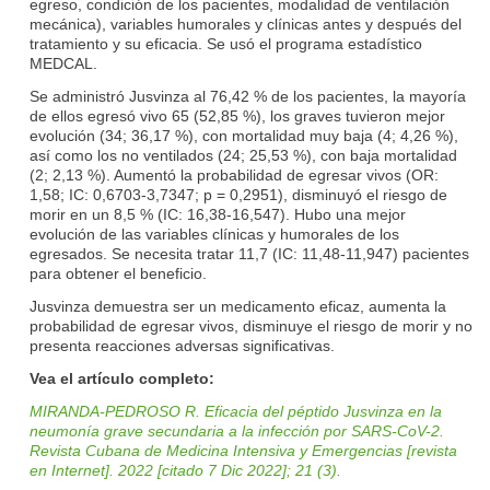
egreso, condición de los pacientes, modalidad de ventilación
mecánica), variables humorales y clínicas antes y después del
tratamiento y su eficacia. Se usó el programa estadístico
MEDCAL.
Se administró Jusvinza al 76,42 % de los pacientes, la mayoría
de ellos egresó vivo 65 (52,85 %), los graves tuvieron mejor
evolución (34; 36,17 %), con mortalidad muy baja (4; 4,26 %),
así como los no ventilados (24; 25,53 %), con baja mortalidad
(2; 2,13 %). Aumentó la probabilidad de egresar vivos (OR:
1,58; IC: 0,6703-3,7347; p = 0,2951), disminuyó el riesgo de
morir en un 8,5 % (IC: 16,38-16,547). Hubo una mejor
evolución de las variables clínicas y humorales de los
egresados. Se necesita tratar 11,7 (IC: 11,48-11,947) pacientes
para obtener el beneficio.
Jusvinza demuestra ser un medicamento eficaz, aumenta la
probabilidad de egresar vivos, disminuye el riesgo de morir y no
presenta reacciones adversas significativas.
Vea el artículo completo:
MIRANDA-PEDROSO R. Eficacia del péptido Jusvinza en la
neumonía grave secundaria a la infección por SARS-CoV-2.
Revista Cubana de Medicina Intensiva y Emergencias [revista
en Internet]. 2022 [citado 7 Dic 2022]; 21 (3).