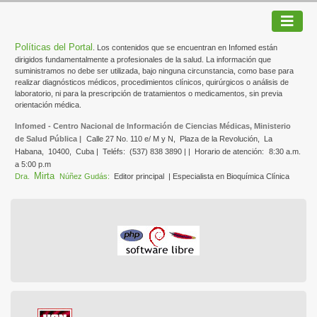
Políticas del Portal
. Los contenidos que se encuentran en Infomed están
dirigidos fundamentalmente a profesionales de la salud. La información que
suministramos no debe ser utilizada, bajo ninguna circunstancia, como base para
realizar diagnósticos médicos, procedimientos clínicos, quirúrgicos o análisis de
laboratorio, ni para la prescripción de tratamientos o medicamentos, sin previa
orientación médica.
Infomed - Centro Nacional de Información de Ciencias Médicas, Ministerio
de Salud Pública |
Calle 27 No. 110 e/ M y N,
Plaza de la Revolución,
La
Habana,
10400,
Cuba |
Teléfs:
(537) 838 3890 | |
Horario de atención:
8:30 a.m.
a 5:00 p.m
Mirta
Dra.
Núñez Gudás:
Editor principal
| Especialista en Bioquímica Clínica