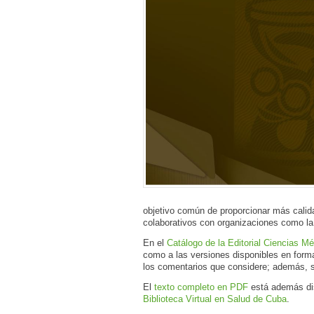
objetivo común de proporcionar más calid
colaborativos con organizaciones como l
En el
Catálogo de la Editorial Ciencias M
como a las versiones disponibles en for
los comentarios que considere; además, s
El
texto completo en PDF
está además di
Biblioteca Virtual en Salud de Cuba
.