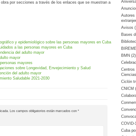
Aniversa
 obra por secciones a través de los enlaces que se muestran a
Anuncio
Autores
extranje
Avisos (
Bases de
Bibliote
ráfico y epidemiológico sobre las personas mayores en Cuba
cuidados a las personas mayores en Cuba
BIREME 
dencia del adulto mayor
BMN (2)
dulto mayor
Celebrac
 personas mayores
gaciones sobre Longevidad, Envejecimiento y Salud
Centros 
nción del adulto mayor
Ciencias
miento Saludable 2021-2030
Ciclón tr
CNICM (
Colabora
Conmemo
Convenci
icada.
Los campos obligatorios están marcados con
*
Convocat
COVID-1
Cuba po