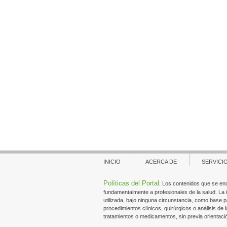
INICIO
ACERCA DE
SERVICI
Políticas del Portal
. Los contenidos que se en
fundamentalmente a profesionales de la salud. La
utilizada, bajo ninguna circunstancia, como base p
procedimientos clínicos, quirúrgicos o análisis de l
tratamientos o medicamentos, sin previa orientaci