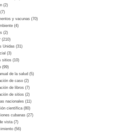
n (2)
(7)
entos y vacunas (70)
mbiente (4)
s (2)
(210)
s Unidas (31)
ial (3)
 sitios (10)
o (99)
nual de la salud (5)
ción de caso (2)
ción de libros (7)
ción de sitios (2)
as nacionales (11)
ión científica (80)
ciones cubanas (27)
e vista (7)
imiento (56)