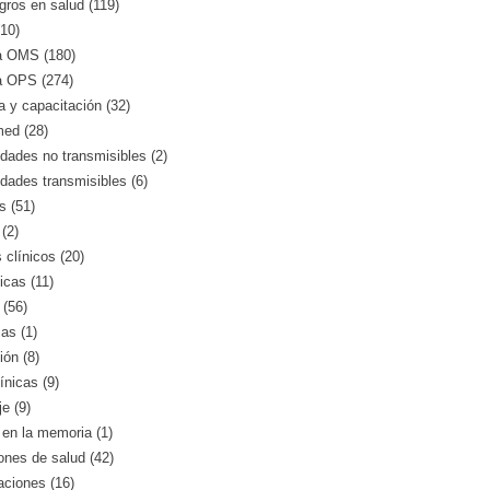
gros en salud (119)
10)
a OMS (180)
a OPS (274)
 y capacitación (32)
med (28)
ades no transmisibles (2)
dades transmisibles (6)
s (51)
(2)
clínicos (20)
icas (11)
 (56)
as (1)
ión (8)
ínicas (9)
e (9)
en la memoria (1)
iones de salud (42)
aciones (16)