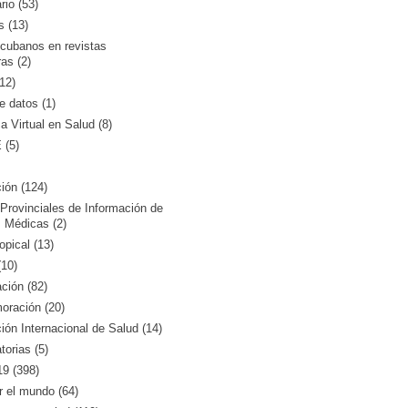
rio (53)
s (13)
 cubanos en revistas
ras (2)
12)
 datos (1)
ca Virtual en Salud (8)
(5)
ión (124)
Provinciales de Información de
 Médicas (2)
opical (13)
10)
ción (82)
ración (20)
ón Internacional de Salud (14)
orias (5)
9 (398)
r el mundo (64)