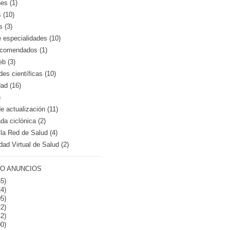
es (1)
 (10)
s (3)
e especialidades (10)
recomendados (1)
eb (3)
es científicas (10)
dad (16)
)
 actualización (11)
a ciclónica (2)
la Red de Salud (4)
dad Virtual de Salud (2)
O ANUNCIOS
5)
4)
5)
2)
2)
0)