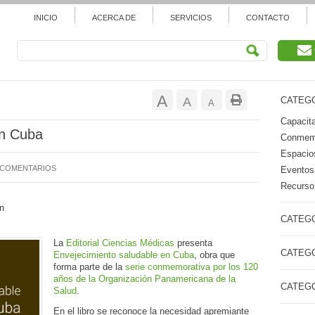
INICIO
ACERCA DE
SERVICIOS
CONTACTO
Aumentar
A
Restablecer
A
CATEGO
Reducir
A
tamaño
Capacita
tamaño
tamaño
en Cuba
Conmemo
de
de
Espacios
de
 COMENTARIOS
Eventos
fuente.
fuente
Recurso 
fuente.
n
CATEGO
La
Editorial Ciencias Médicas
presenta
CATEGO
Envejecimiento saludable en Cuba
, obra que
forma parte de la
serie conmemorativa por los 120
años de la Organización Panamericana de la
CATEGO
Salud
.
En el libro se reconoce la necesidad apremiante