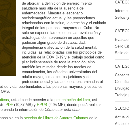
CATEGO
de abordar la definición de envejecimiento
saludable más allá de la ausencia de
Informes
enfermedades. Muestra el escenario
Sellos (
sociodemográfico actual y las proyecciones
relacionadas con la salud, la atención y el cuidado
integral de las personas mayores en Cuba. No
CATEGO
solo se exponen las experiencias, evaluación y
estrategias de intervención en aquellos que
Evaluac
padecen algún grado de discapacidad,
Sello Ci
dependencia o afectación de la salud mental,
incluidas las relacionadas con los protocolos de
Sello de
atención de la COVID-19 y el trabajo social como
pilar indispensable de toda la atención; sino
CATEGO
también las miradas desde los medios de
comunicación, las cátedras universitarias del
Capacita
adulto mayor, los aspectos jurídicos y de
Científi
protección social y las acciones encaminadas al
ad de vida, oportunidades a las personas mayores y espacios
Divulgac
a OPS.
Trabajo 
édicas
, usted puede acceder a la
presentación del libro
, así
mato
PDF
(10,37 MB) y
EPUB
(2,95 MB), donde podrá realizar
SECCIO
e brinda la información de
Cómo citar esta obra
.
Actualid
sponible en la
sección de Libros de Autores Cubanos
de la
Alfabeti