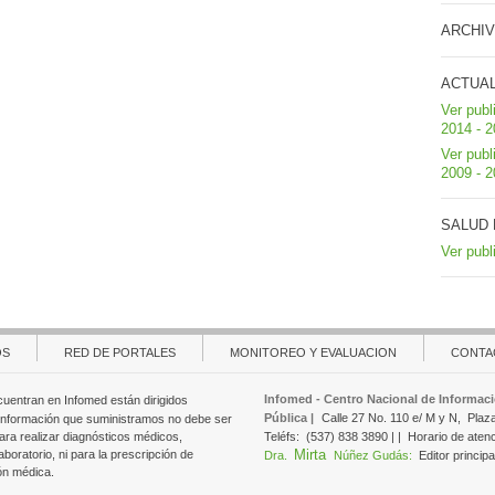
ARCHIV
ACTUA
Ver publ
2014 - 
Ver publ
2009 - 
SALUD 
Ver publ
OS
RED DE PORTALES
MONITOREO Y EVALUACION
CONTA
Infomed - Centro Nacional de Informaci
cuentran en Infomed están dirigidos
Pública |
Calle 27 No. 110 e/ M y N,
Plaz
 información que suministramos no debe ser
ara realizar diagnósticos médicos,
Teléfs:
(537) 838 3890 | |
Horario de aten
Mirta
aboratorio, ni para la prescripción de
Dra.
Núñez Gudás:
Editor principa
ón médica.