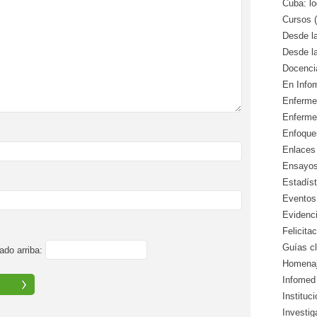
Cuba: lo
Cursos (
Desde l
Desde l
Docencia
En Info
Enfermed
Enferme
Enfoque
Enlaces 
Ensayos 
Estadíst
Eventos
Evidenci
Felicitac
Guías cl
ado arriba:
Homenaj
Infomed 
Instituc
Investig