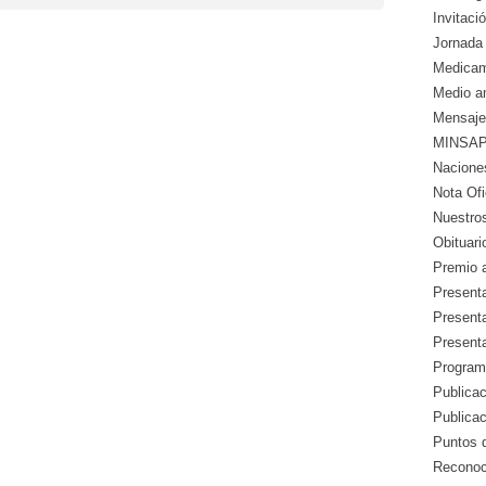
Invitació
Jornada 
Medicam
Medio a
Mensaje
MINSAP 
Nacione
Nota Ofic
Nuestros
Obituari
Premio a
Presenta
Presenta
Presenta
Program
Publicac
Publica
Puntos d
Reconoc