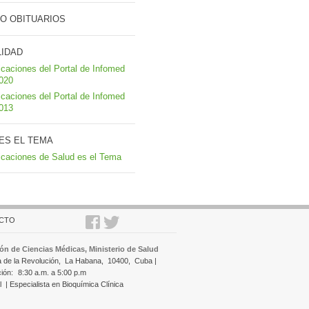
O OBITUARIOS
LIDAD
icaciones del Portal de Infomed
2020
icaciones del Portal de Infomed
2013
ES EL TEMA
icaciones de Salud es el Tema
CTO
ón de Ciencias Médicas, Ministerio de Salud
a de la Revolución,
La Habana,
10400,
Cuba |
ción:
8:30 a.m. a 5:00 p.m
l
| Especialista en Bioquímica Clínica