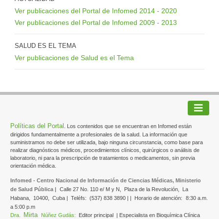
Ver publicaciones del Portal de Infomed 2014 - 2020
Ver publicaciones del Portal de Infomed 2009 - 2013
SALUD ES EL TEMA
Ver publicaciones de Salud es el Tema
Políticas del Portal
. Los contenidos que se encuentran en Infomed están
dirigidos fundamentalmente a profesionales de la salud. La información que
suministramos no debe ser utilizada, bajo ninguna circunstancia, como base para
realizar diagnósticos médicos, procedimientos clínicos, quirúrgicos o análisis de
laboratorio, ni para la prescripción de tratamientos o medicamentos, sin previa
orientación médica.
Infomed - Centro Nacional de Información de Ciencias Médicas, Ministerio
de Salud Pública |
Calle 27 No. 110 e/ M y N,
Plaza de la Revolución,
La
Habana,
10400,
Cuba |
Teléfs:
(537) 838 3890 | |
Horario de atención:
8:30 a.m.
a 5:00 p.m
Mirta
Dra.
Núñez Gudás:
Editor principal
| Especialista en Bioquímica Clínica