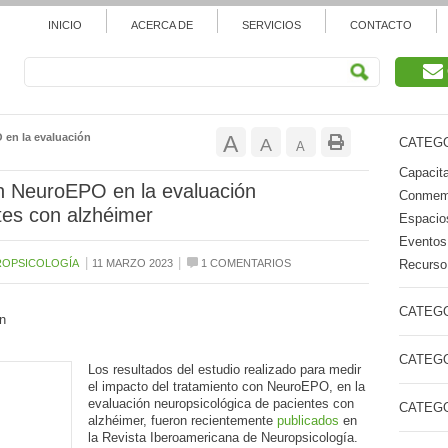
INICIO
ACERCA DE
SERVICIOS
CONTACTO
Aumentar
 en la evaluación
A
Restablecer
A
CATEGO
Reducir
A
tamaño
Capacita
tamaño
tamaño
on NeuroEPO en la evaluación
Conmemo
de
tes con alzhéimer
de
Espacios
de
Eventos
fuente.
fuente
|
|
Recurso 
ROPSICOLOGÍA
11 MARZO 2023
1 COMENTARIOS
fuente.
CATEGO
n
CATEGO
Los resultados del estudio realizado para medir
el impacto del tratamiento con NeuroEPO, en la
evaluación neuropsicológica de pacientes con
CATEGO
alzhéimer, fueron recientemente
publicados
en
la Revista Iberoamericana de Neuropsicología.