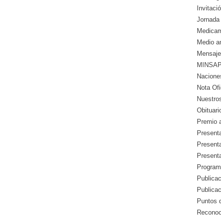
Invitació
Jornada 
Medicam
Medio a
Mensaje
MINSAP 
Nacione
Nota Ofic
Nuestros
Obituari
Premio a
Presenta
Presenta
Presenta
Program
Publicac
Publica
Puntos d
Reconoc