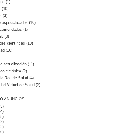
es (1)
 (10)
s (3)
e especialidades (10)
recomendados (1)
eb (3)
es científicas (10)
dad (16)
)
 actualización (11)
a ciclónica (2)
la Red de Salud (4)
dad Virtual de Salud (2)
O ANUNCIOS
5)
4)
5)
2)
2)
0)