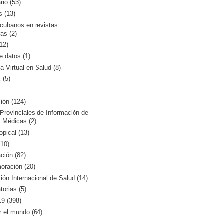
rio (53)
s (13)
 cubanos en revistas
ras (2)
12)
 datos (1)
ca Virtual en Salud (8)
(5)
ión (124)
Provinciales de Información de
 Médicas (2)
opical (13)
10)
ción (82)
ración (20)
ón Internacional de Salud (14)
orias (5)
9 (398)
r el mundo (64)