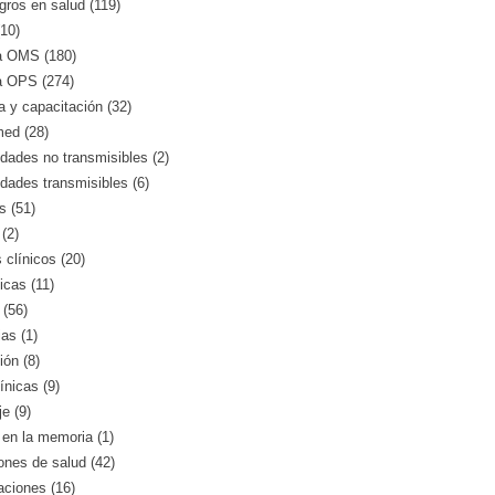
gros en salud (119)
10)
a OMS (180)
a OPS (274)
 y capacitación (32)
med (28)
ades no transmisibles (2)
dades transmisibles (6)
s (51)
(2)
clínicos (20)
icas (11)
 (56)
as (1)
ión (8)
ínicas (9)
e (9)
en la memoria (1)
iones de salud (42)
aciones (16)