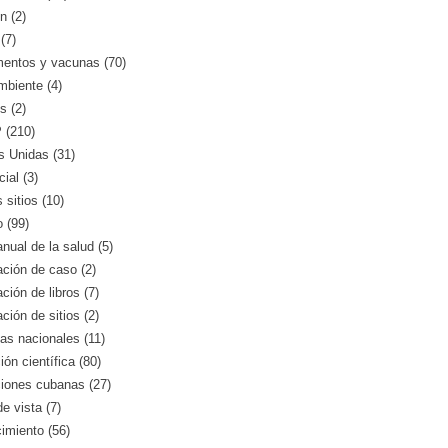
n (2)
(7)
entos y vacunas (70)
mbiente (4)
s (2)
(210)
s Unidas (31)
ial (3)
 sitios (10)
o (99)
nual de la salud (5)
ción de caso (2)
ción de libros (7)
ción de sitios (2)
as nacionales (11)
ión científica (80)
ciones cubanas (27)
e vista (7)
imiento (56)