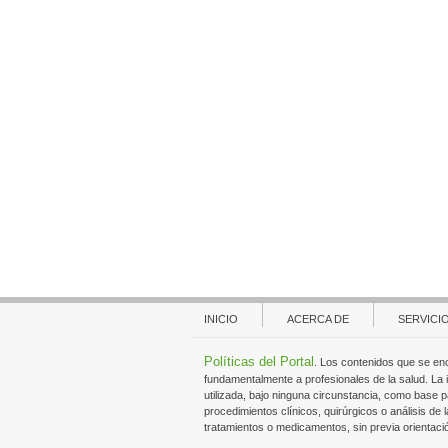
INICIO
ACERCA DE
SERVICI
Políticas del Portal
. Los contenidos que se en
fundamentalmente a profesionales de la salud. La
utilizada, bajo ninguna circunstancia, como base p
procedimientos clínicos, quirúrgicos o análisis de l
tratamientos o medicamentos, sin previa orientaci