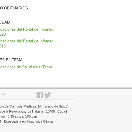
O OBITUARIOS
LIDAD
icaciones del Portal de Infomed
2020
icaciones del Portal de Infomed
2013
ES EL TEMA
icaciones de Salud es el Tema
CTO
ón de Ciencias Médicas, Ministerio de Salud
a de la Revolución,
La Habana,
10400,
Cuba |
ción:
8:30 a.m. a 5:00 p.m
l
| Especialista en Bioquímica Clínica