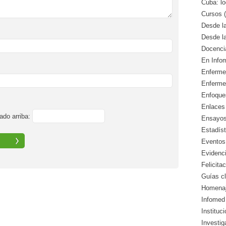
Cuba: lo
Cursos (
Desde l
Desde l
Docencia
En Info
Enfermed
Enferme
Enfoque
Enlaces 
ado arriba:
Ensayos 
Estadíst
Eventos
Evidenci
Felicitac
Guías cl
Homenaj
Infomed 
Instituc
Investig