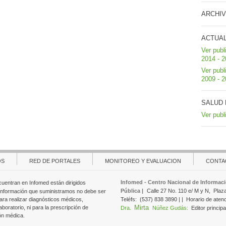
ARCHIV
ACTUA
Ver publ
2014 - 
Ver publ
2009 - 
SALUD 
Ver publ
OS
RED DE PORTALES
MONITOREO Y EVALUACION
CONTA
Infomed - Centro Nacional de Informaci
cuentran en Infomed están dirigidos
Pública |
Calle 27 No. 110 e/ M y N,
Plaz
 información que suministramos no debe ser
ara realizar diagnósticos médicos,
Teléfs:
(537) 838 3890 | |
Horario de aten
Mirta
aboratorio, ni para la prescripción de
Dra.
Núñez Gudás:
Editor principa
ón médica.