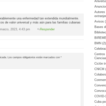
Aniversa
Anuncio
Autores
extranje
favorablemente una enfermedad tan extendida mundialmente.
Avisos (
icos de valor universal y más aún para las familias cubanas
Bases de
 marzo, 2023, 4:43 pm
Responder
Bibliote
BIREME 
BMN (2)
Celebrac
Centros 
icada.
Los campos obligatorios están marcados con
*
Ciencias
Ciclón tr
CNICM (
Colabora
Conmemo
Convenci
Convocat
COVID-1
Cuba po