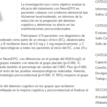
CATEGO
La investigación tuvo como objetivo evaluar la
eficacia del tratamiento con NeuroEPO en
Informes
pacientes cubanos con síndrome demencial tipo
Sellos (
Alzheimer leve/moderado, en términos de la
reducción en la progresión del deterioro
cognitivo y determinar su efecto en las
CATEGO
manifestaciones psicoconductuales.
Evaluac
Participaron 174 pacientes con diagnóstico de
Sello Ci
oderado como parte de un ensayo clínico (EC), aleatorizados
Sello de
 y B recibieron dosis de 0,5 mg y 1 mg respectivamente; y C
opsicológicas a todos los pacientes al inicio del EC, a las 24 y
CATEGO
con NeuroEPO, con diferencias en el puntaje del ADAScog11 al
Capacita
s grupos tratados con relación al grupo placebo (p=0.000, IC
rando también el porcentaje de cambio del CIBIC Plus (p=0.000,
Científi
 el resto de las pruebas neuropsicológicas realizadas. Además,
Divulgac
tomatología psicoconductual (p=0.000, IC 95%) respecto al grupo
Trabajo 
n del deterioro cognitivo en los grupos que recibieron
SECCIO
flejada en la mejoría cognitiva y psicoconductual al finalizar el
Actualid
Alfabeti