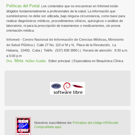
Políticas del Portal
. Los contenidos que se encuentran en Infomed están
dirigidos fundamentalmente a profesionales de la salud. La información que
suministramos no debe ser utilizada, bajo ninguna circunstancia, como base para
realizar diagnósticos médicos, procedimientos clínicos, quirúrgicos o análisis de
laboratorio, ni para la prescripción de tratamientos o medicamentos, sin previa
orientación médica.
Infomed - Centro Nacional de Información de Ciencias Médicas, Ministerio
de Salud Pública |
Calle 27 No. 110 e/ M y N,
Plaza de la Revolución,
La
Habana,
10400,
Cuba |
Teléfs:
(537) 838 3890 | |
Horario de atención:
8:30 a.m.
a 5:00 p.m
Mirta
Dra.
Núñez Gudás:
Editor principal
| Especialista en Bioquímica Clínica
Nosotros suscribimos los
Principios del código HONcode.
Compruébelo aquí.