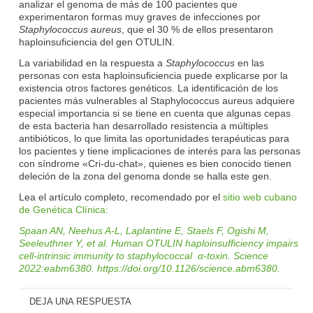
analizar el genoma de más de 100 pacientes que
experimentaron formas muy graves de infecciones por
Staphylococcus aureus
, que el 30 % de ellos presentaron
haploinsuficiencia del gen OTULIN.
La variabilidad en la respuesta a
Staphylococcus
en las
personas con esta haploinsuficiencia puede explicarse por la
existencia otros factores genéticos. La identificación de los
pacientes más vulnerables al Staphylococcus aureus adquiere
especial importancia si se tiene en cuenta que algunas cepas
de esta bacteria han desarrollado resistencia a múltiples
antibióticos, lo que limita las oportunidades terapéuticas para
los pacientes y tiene implicaciones de interés para las personas
con síndrome «Cri-du-chat», quienes es bien conocido tienen
deleción de la zona del genoma donde se halla este gen.
Lea el artículo completo, recomendado por el
sitio web cubano
de Genética Clínica:
Spaan AN, Neehus A-L, Laplantine E, Staels F, Ogishi M,
Seeleuthner Y, et al. Human OTULIN haploinsufficiency impairs
cell-intrinsic immunity to staphylococcal α-toxin. Science
2022:eabm6380. https://doi.org/10.1126/science.abm6380.
DEJA UNA RESPUESTA