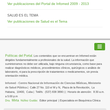
Ver publicaciones del Portal de Infomed 2009 - 2013
SALUD ES EL TEMA
Ver publicaciones de Salud es el Tema
Políticas del Portal
. Los contenidos que se encuentran en Infomed están
dirigidos fundamentalmente a profesionales de la salud. La información que
suministramos no debe ser utilizada, bajo ninguna circunstancia, como base para
realizar diagnósticos médicos, procedimientos clínicos, quirúrgicos o análisis de
laboratorio, ni para la prescripción de tratamientos o medicamentos, sin previa
orientación médica.
Infomed - Centro Nacional de Información de Ciencias Médicas, Ministerio
de Salud Pública |
Calle 27 No. 110 e/ M y N,
Plaza de la Revolución,
La
Habana,
10400,
Cuba |
Teléfs:
(537) 838 3890 | |
Horario de atención:
8:30 a.m.
a 5:00 p.m
Mirta
Dra.
Núñez Gudás:
Editor principal
| Especialista en Bioquímica Clínica