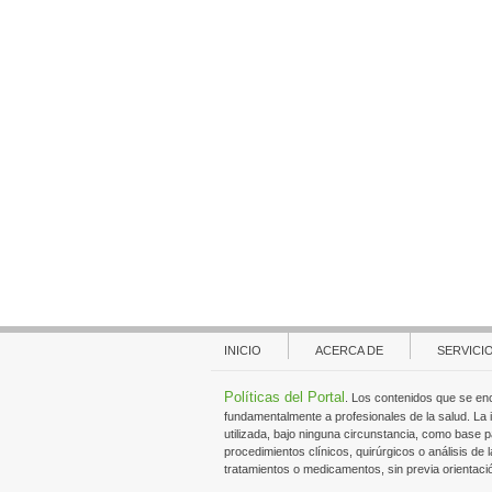
INICIO
ACERCA DE
SERVICI
Políticas del Portal
. Los contenidos que se en
fundamentalmente a profesionales de la salud. La
utilizada, bajo ninguna circunstancia, como base p
procedimientos clínicos, quirúrgicos o análisis de l
tratamientos o medicamentos, sin previa orientaci