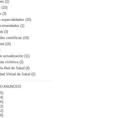
es (1)
 (10)
s (3)
e especialidades (10)
recomendados (1)
eb (3)
es científicas (10)
dad (16)
)
 actualización (11)
a ciclónica (2)
la Red de Salud (4)
dad Virtual de Salud (2)
O ANUNCIOS
5)
4)
5)
2)
2)
0)