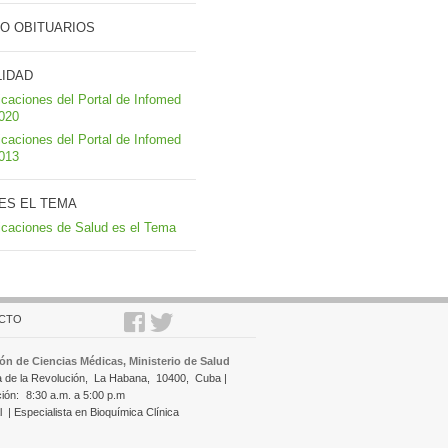
O OBITUARIOS
LIDAD
icaciones del Portal de Infomed
2020
icaciones del Portal de Infomed
2013
ES EL TEMA
icaciones de Salud es el Tema
CTO
ón de Ciencias Médicas, Ministerio de Salud
a de la Revolución,
La Habana,
10400,
Cuba |
ción:
8:30 a.m. a 5:00 p.m
l
| Especialista en Bioquímica Clínica