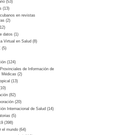
rio (53)
s (13)
 cubanos en revistas
ras (2)
12)
 datos (1)
ca Virtual en Salud (8)
(5)
ión (124)
Provinciales de Información de
 Médicas (2)
opical (13)
10)
ción (82)
ración (20)
ón Internacional de Salud (14)
orias (5)
9 (398)
r el mundo (64)