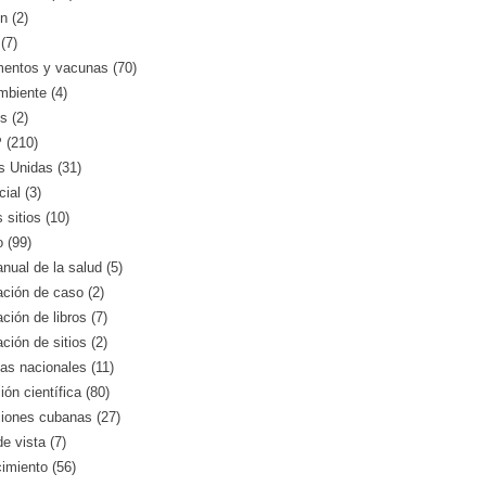
n (2)
(7)
entos y vacunas (70)
mbiente (4)
s (2)
(210)
s Unidas (31)
ial (3)
 sitios (10)
o (99)
nual de la salud (5)
ción de caso (2)
ción de libros (7)
ción de sitios (2)
as nacionales (11)
ión científica (80)
ciones cubanas (27)
e vista (7)
imiento (56)