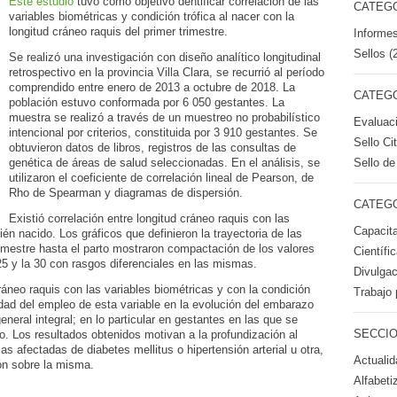
Este estudio
tuvo como objetivo dentificar correlación de las
CATEGO
variables biométricas y condición trófica al nacer con la
longitud cráneo raquis del primer trimestre.
Informes
Sellos (
Se realizó una investigación con diseño analítico longitudinal
retrospectivo en la provincia Villa Clara, se recurrió al período
comprendido entre enero de 2013 a octubre de 2018. La
CATEGO
población estuvo conformada por 6 050 gestantes. La
muestra se realizó a través de un muestreo no probabilístico
Evaluac
intencional por criterios, constituida por 3 910 gestantes. Se
Sello Ci
obtuvieron datos de libros, registros de las consultas de
Sello de
genética de áreas de salud seleccionadas. En el análisis, se
utilizaron el coeficiente de correlación lineal de Pearson, de
Rho de Spearman y diagramas de dispersión.
CATEGO
Existió correlación entre longitud cráneo raquis con las
Capacita
cién nacido. Los gráficos que definieron la trayectoria de las
imestre hasta el parto mostraron compactación de los valores
Científi
25 y la 30 con rasgos diferenciales en las mismas.
Divulgac
ráneo raquis con las variables biométricas y con la condición
Trabajo 
lidad del empleo de esta variable en la evolución del embarazo
eneral integral; en lo particular en gestantes en las que se
SECCIO
o. Los resultados obtenidos motivan a la profundización al
s afectadas de diabetes mellitus o hipertensión arterial u otra,
Actualid
ión sobre la misma.
Alfabeti