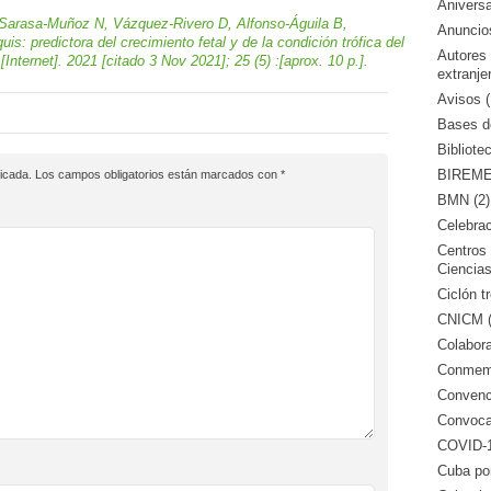
Aniversa
 Sarasa-Muñoz N, Vázquez-Rivero D, Alfonso-Águila B,
Anuncio
s: predictora del crecimiento fetal y de la condición trófica del
Autores
ternet]. 2021 [citado 3 Nov 2021]; 25 (5) :[aprox. 10 p.].
extranje
Avisos (
Bases de
Bibliote
BIREME 
icada.
Los campos obligatorios están marcados con
*
BMN (2)
Celebrac
Centros 
Ciencias
Ciclón tr
CNICM (
Colabora
Conmemo
Convenci
Convocat
COVID-1
Cuba po