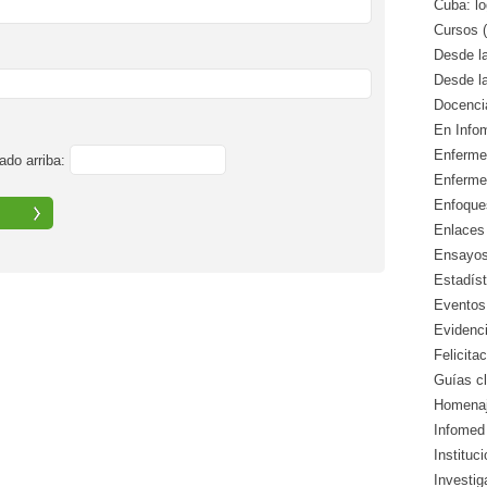
Cuba: lo
Cursos (
Desde l
Desde l
Docencia
En Info
Enfermed
ado arriba:
Enferme
Enfoque
Enlaces 
Ensayos 
Estadíst
Eventos
Evidenci
Felicitac
Guías cl
Homenaj
Infomed 
Instituc
Investig