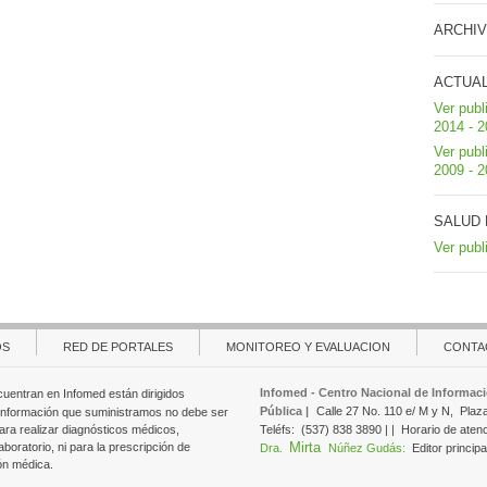
ARCHIV
ACTUA
Ver publ
2014 - 
Ver publ
2009 - 
SALUD 
Ver publ
OS
RED DE PORTALES
MONITOREO Y EVALUACION
CONTA
Infomed - Centro Nacional de Informaci
cuentran en Infomed están dirigidos
Pública |
Calle 27 No. 110 e/ M y N,
Plaz
 información que suministramos no debe ser
ara realizar diagnósticos médicos,
Teléfs:
(537) 838 3890 | |
Horario de aten
Mirta
aboratorio, ni para la prescripción de
Dra.
Núñez Gudás:
Editor principa
ón médica.