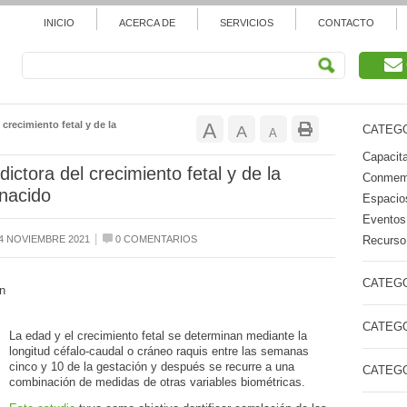
INICIO
ACERCA DE
SERVICIOS
CONTACTO
Aumentar
crecimiento fetal y de la
A
Restablecer
A
CATEGO
Reducir
A
tamaño
Capacita
tamaño
tamaño
ictora del crecimiento fetal y de la
Conmemo
de
 nacido
de
Espacios
de
Eventos
fuente.
fuente
|
Recurso 
4 NOVIEMBRE 2021
0 COMENTARIOS
fuente.
CATEGO
n
CATEGO
La edad y el crecimiento fetal se determinan mediante la
longitud céfalo-caudal o cráneo raquis entre las semanas
cinco y 10 de la gestación y después se recurre a una
CATEGO
combinación de medidas de otras variables biométricas.