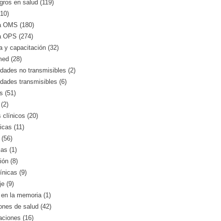
gros en salud (119)
10)
a OMS (180)
a OPS (274)
 y capacitación (32)
med (28)
ades no transmisibles (2)
dades transmisibles (6)
s (51)
(2)
clínicos (20)
icas (11)
 (56)
as (1)
ión (8)
ínicas (9)
e (9)
en la memoria (1)
iones de salud (42)
aciones (16)