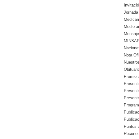
Invitació
Jornada 
Medicam
Medio a
Mensaje
MINSAP 
Nacione
Nota Ofic
Nuestros
Obituari
Premio a
Presenta
Presenta
Presenta
Program
Publicac
Publica
Puntos d
Reconoc