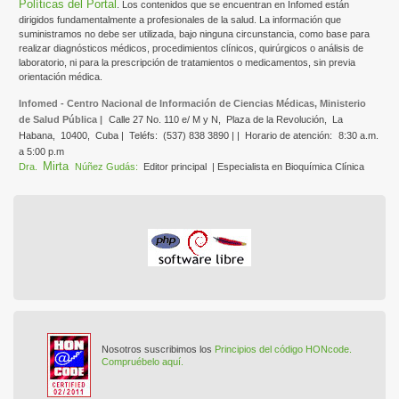
Políticas del Portal
. Los contenidos que se encuentran en Infomed están
dirigidos fundamentalmente a profesionales de la salud. La información que
suministramos no debe ser utilizada, bajo ninguna circunstancia, como base para
realizar diagnósticos médicos, procedimientos clínicos, quirúrgicos o análisis de
laboratorio, ni para la prescripción de tratamientos o medicamentos, sin previa
orientación médica.
Infomed - Centro Nacional de Información de Ciencias Médicas, Ministerio
de Salud Pública |
Calle 27 No. 110 e/ M y N,
Plaza de la Revolución,
La
Habana,
10400,
Cuba |
Teléfs:
(537) 838 3890 | |
Horario de atención:
8:30 a.m.
a 5:00 p.m
Mirta
Dra.
Núñez Gudás:
Editor principal
| Especialista en Bioquímica Clínica
Nosotros suscribimos los
Principios del código HONcode.
Compruébelo aquí.