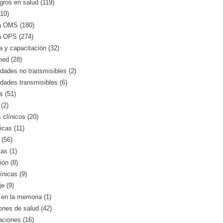
gros en salud (119)
10)
a OMS (180)
a OPS (274)
 y capacitación (32)
med (28)
ades no transmisibles (2)
dades transmisibles (6)
s (51)
(2)
clínicos (20)
icas (11)
 (56)
as (1)
ión (8)
ínicas (9)
e (9)
en la memoria (1)
iones de salud (42)
aciones (16)