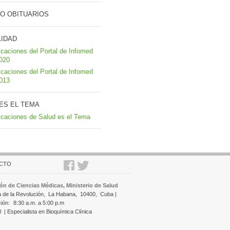
O OBITUARIOS
LIDAD
icaciones del Portal de Infomed
2020
icaciones del Portal de Infomed
2013
ES EL TEMA
icaciones de Salud es el Tema
CTO
ón de Ciencias Médicas, Ministerio de Salud
a de la Revolución,
La Habana,
10400,
Cuba |
ción:
8:30 a.m. a 5:00 p.m
l
| Especialista en Bioquímica Clínica