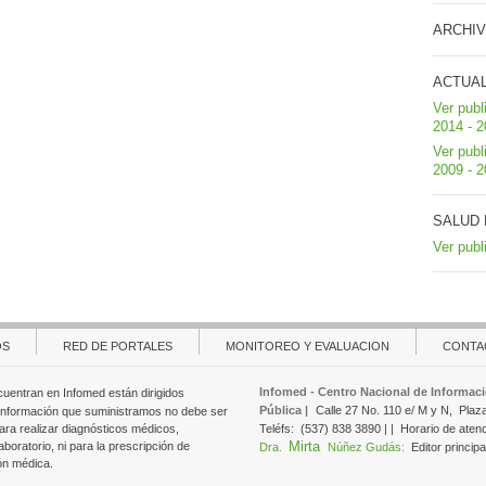
ARCHIV
ACTUA
Ver publ
2014 - 
Ver publ
2009 - 
SALUD 
Ver publ
OS
RED DE PORTALES
MONITOREO Y EVALUACION
CONTA
Infomed - Centro Nacional de Informaci
cuentran en Infomed están dirigidos
Pública |
Calle 27 No. 110 e/ M y N,
Plaz
 información que suministramos no debe ser
ara realizar diagnósticos médicos,
Teléfs:
(537) 838 3890 | |
Horario de aten
Mirta
aboratorio, ni para la prescripción de
Dra.
Núñez Gudás:
Editor principa
ón médica.