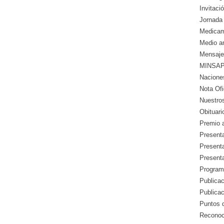
Invitació
Jornada 
Medicam
Medio a
Mensaje
MINSAP 
Nacione
Nota Ofic
Nuestros
Obituari
Premio a
Presenta
Presenta
Presenta
Program
Publicac
Publica
Puntos d
Reconoc