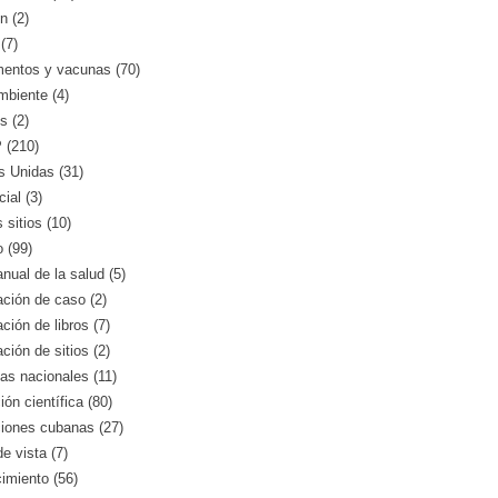
n (2)
(7)
entos y vacunas (70)
mbiente (4)
s (2)
(210)
s Unidas (31)
ial (3)
 sitios (10)
o (99)
nual de la salud (5)
ción de caso (2)
ción de libros (7)
ción de sitios (2)
as nacionales (11)
ión científica (80)
ciones cubanas (27)
e vista (7)
imiento (56)