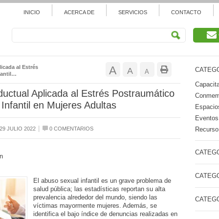
INICIO
ACERCA DE
SERVICIOS
CONTACTO
Aumentar
icada al Estrés
A
Restablecer
A
CATEGO
Reducir
A
antil…
tamaño
Capacita
tamaño
tamaño
ductual Aplicada al Estrés Postraumático
Conmemo
de
nfantil en Mujeres Adultas
de
Espacios
de
Eventos
fuente.
fuente
|
Recurso 
29 JULIO 2022
0 COMENTARIOS
fuente.
CATEGO
n
CATEGO
El abuso sexual infantil es un grave problema de
salud pública; las estadísticas reportan su alta
prevalencia alrededor del mundo, siendo las
CATEGO
víctimas mayormente mujeres. Además, se
identifica el bajo índice de denuncias realizadas en