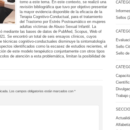
torno a este tema. En este contexto, se realizó una
CATEGO
revisión bibliográfica que tuvo por objetivo presentar
Informes
la mayor evidencia disponible de la eficacia de la
Terapia Cognitivo-Conductual, para el tratamiento
Sellos (
del Trastorno por Estrés Postraumático en mujeres
adultas víctimas de Abuso Sexual Infantil. La
CATEGO
lizó mediante las bases de datos de PubMed, Scopus, Web of
21. Se encontró un total de seis ensayos clínicos, cuyos
Evaluac
e técnicas cognitivo-conductuales disminuye la sintomatología
spectos identificados como la escasez de estudios recientes, el
Sello Ci
ión de este modelo terapéutico conjuntamente con otros tipos
Sello de
colos de atención a esta problemática, limitan la posibilidad de
CATEGO
Capacita
Científi
Divulgac
icada.
Los campos obligatorios están marcados con
*
Trabajo 
SECCIO
Actualid
Alfabeti