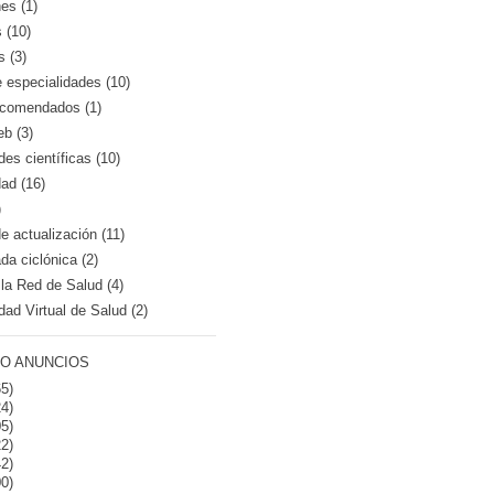
es (1)
 (10)
s (3)
e especialidades (10)
recomendados (1)
eb (3)
es científicas (10)
dad (16)
)
 actualización (11)
a ciclónica (2)
la Red de Salud (4)
dad Virtual de Salud (2)
O ANUNCIOS
5)
4)
5)
2)
2)
0)