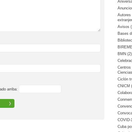
Aniversa
Anuncio
Autores
extranje
Avisos (
Bases de
Bibliote
BIREME 
BMN (2)
Celebrac
Centros 
Ciencias
Ciclón tr
CNICM (
ado arriba:
Colabora
Conmemo
Convenci
Convocat
COVID-1
Cuba po