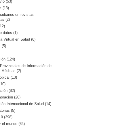
rio (53)
s (13)
 cubanos en revistas
ras (2)
12)
 datos (1)
ca Virtual en Salud (8)
(5)
ión (124)
Provinciales de Información de
 Médicas (2)
opical (13)
10)
ción (82)
ración (20)
ón Internacional de Salud (14)
orias (5)
9 (398)
r el mundo (64)