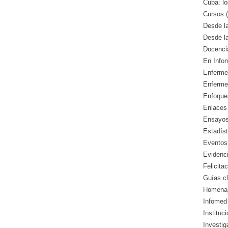
Cuba: lo
Cursos (
Desde l
Desde l
Docencia
En Info
Enfermed
Enferme
Enfoque
Enlaces 
Ensayos 
Estadíst
Eventos
Evidenci
Felicitac
Guías cl
Homenaj
Infomed 
Instituc
Investig