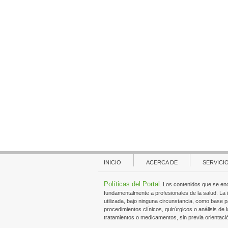
INICIO
ACERCA DE
SERVICI
Políticas del Portal
. Los contenidos que se en
fundamentalmente a profesionales de la salud. La
utilizada, bajo ninguna circunstancia, como base p
procedimientos clínicos, quirúrgicos o análisis de l
tratamientos o medicamentos, sin previa orientaci