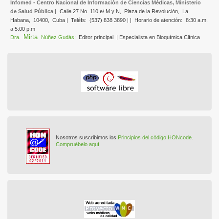
Infomed - Centro Nacional de Información de Ciencias Médicas, Ministerio
de Salud Pública |
Calle 27 No. 110 e/ M y N,
Plaza de la Revolución,
La
Habana,
10400,
Cuba |
Teléfs:
(537) 838 3890 | |
Horario de atención:
8:30 a.m.
a 5:00 p.m
Mirta
Dra.
Núñez Gudás:
Editor principal
| Especialista en Bioquímica Clínica
Nosotros suscribimos los
Principios del código HONcode.
Compruébelo aquí.