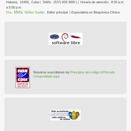
Habana,
10400,
Cuba |
Teléfs:
(537) 838 3890 | |
Horario de atención:
8:30 a.m.
a 5:00 p.m
Mirta
Dra.
Núñez Gudás:
Editor principal
| Especialista en Bioquímica Clínica
Nosotros suscribimos los
Principios del código HONcode.
Compruébelo aquí.