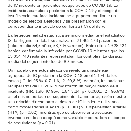
de IC incidente en pacientes recuperados de COVID-19. La
incidencia acumulada posterior a la COVID-19 y el riesgo de
insuficiencia cardíaca incidente se agruparon mediante un
modelo de efectos aleatorios y se presentaron con el
correspondiente intervalo de confianza (IC) del 95 %.
La heterogeneidad estadística se midió mediante el estadístico
I2 de Higgins. En total, se analizaron 21 463 173 pacientes
(edad media 54,5 años, 58,7 % varones). Entre ellos, 1 628 424
habían confirmado la infección por COVID-19 mientras que los
19 834 749 restantes representaban los controles. La duración
media del seguimiento fue de 9,2 meses.
Un modelo de efectos aleatorios reveló una incidencia
agrupada de IC posterior a la COVID-19 en el 1,1 % de los
casos (IC del 95 %: 0,7–1,6, I2: 99,8 %). Además, los pacientes
recuperados de COVID-19 mostraron un mayor riesgo de IC
incidente (HR: 1,90, IC 95%: 1,54-3,24, p < 0,0001, I2 = 96,5%)
en el mismo período de seguimiento. La metarregresión mostró
una relación directa para el riesgo de IC incidente utilizando
como moderadores la edad (p = 0,001) y la hipertensión arterial
(HTA) (p = 0,02), mientras que se observó una asociación
inversa cuando se adoptó como variable moderadora el tiempo
de seguimiento (p = 0.01).