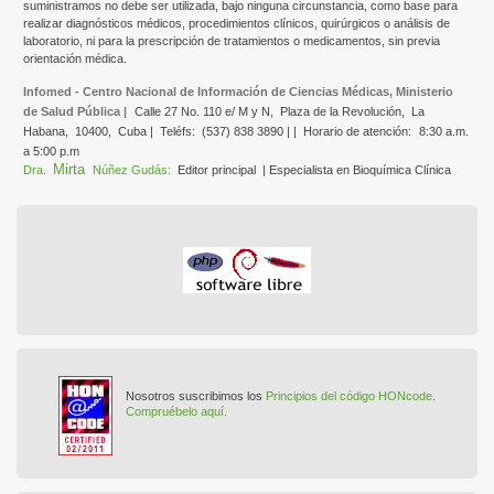
suministramos no debe ser utilizada, bajo ninguna circunstancia, como base para
realizar diagnósticos médicos, procedimientos clínicos, quirúrgicos o análisis de
laboratorio, ni para la prescripción de tratamientos o medicamentos, sin previa
orientación médica.
Infomed - Centro Nacional de Información de Ciencias Médicas, Ministerio
de Salud Pública |
Calle 27 No. 110 e/ M y N,
Plaza de la Revolución,
La
Habana,
10400,
Cuba |
Teléfs:
(537) 838 3890 | |
Horario de atención:
8:30 a.m.
a 5:00 p.m
Mirta
Dra.
Núñez Gudás:
Editor principal
| Especialista en Bioquímica Clínica
Nosotros suscribimos los
Principios del código HONcode.
Compruébelo aquí.