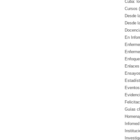
Cuba: lo
Cursos (
Desde l
Desde l
Docencia
En Info
Enfermed
Enferme
Enfoque
Enlaces 
Ensayos 
Estadíst
Eventos
Evidenci
Felicitac
Guías cl
Homenaj
Infomed 
Instituc
Investig