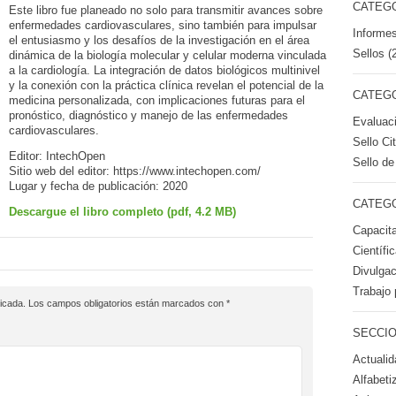
CATEGO
Este libro fue planeado no solo para transmitir avances sobre
enfermedades cardiovasculares, sino también para impulsar
Informes
el entusiasmo y los desafíos de la investigación en el área
Sellos (
dinámica de la biología molecular y celular moderna vinculada
a la cardiología. La integración de datos biológicos multinivel
y la conexión con la práctica clínica revelan el potencial de la
CATEGO
medicina personalizada, con implicaciones futuras para el
pronóstico, diagnóstico y manejo de las enfermedades
Evaluac
cardiovasculares.
Sello Ci
Editor:
IntechOpen
Sello de
Sitio web del editor:
https://www.intechopen.com/
Lugar y fecha de publicación:
2020
CATEGO
Descargue el libro completo (pdf, 4.2 MB)
Capacita
Científi
Divulgac
Trabajo 
icada.
Los campos obligatorios están marcados con
*
SECCIO
Actualid
Alfabeti