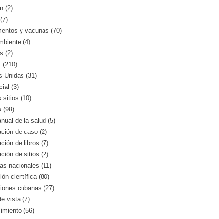
n (2)
(7)
entos y vacunas (70)
mbiente (4)
s (2)
(210)
s Unidas (31)
ial (3)
 sitios (10)
o (99)
nual de la salud (5)
ción de caso (2)
ción de libros (7)
ción de sitios (2)
as nacionales (11)
ión científica (80)
ciones cubanas (27)
e vista (7)
imiento (56)