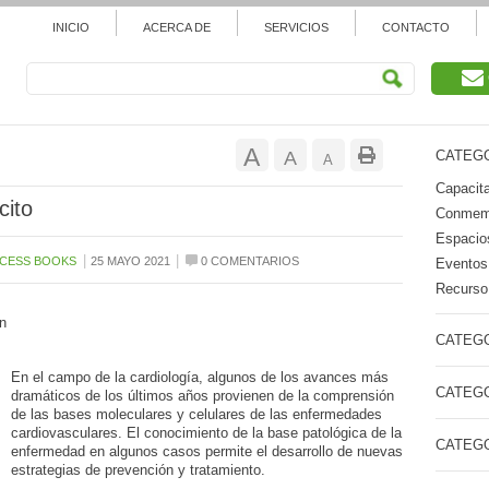
INICIO
ACERCA DE
SERVICIOS
CONTACTO
Aumentar
A
Restablecer
A
CATEGO
Reducir
A
tamaño
Capacita
tamaño
tamaño
cito
Conmemo
de
de
Espacios
de
|
|
CCESS BOOKS
25 MAYO 2021
0 COMENTARIOS
Eventos
fuente.
fuente
Recurso 
fuente.
n
CATEGO
En el campo de la cardiología, algunos de los avances más
CATEGO
dramáticos de los últimos años provienen de la comprensión
de las bases moleculares y celulares de las enfermedades
cardiovasculares. El conocimiento de la base patológica de la
CATEGO
enfermedad en algunos casos permite el desarrollo de nuevas
estrategias de prevención y tratamiento.