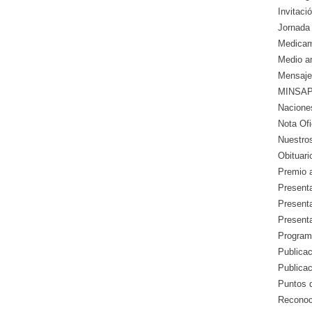
Invitació
Jornada 
Medicam
Medio a
Mensaje
MINSAP 
Nacione
Nota Ofic
Nuestros
Obituari
Premio a
Presenta
Presenta
Presenta
Program
Publicac
Publica
Puntos d
Reconoc