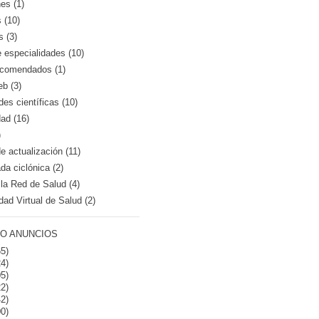
es (1)
 (10)
s (3)
e especialidades (10)
recomendados (1)
eb (3)
es científicas (10)
dad (16)
)
 actualización (11)
a ciclónica (2)
la Red de Salud (4)
dad Virtual de Salud (2)
O ANUNCIOS
5)
4)
5)
2)
2)
0)