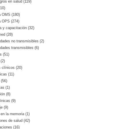
gros en salud (119)
10)
a OMS (180)
a OPS (274)
 y capacitación (32)
med (28)
ades no transmisibles (2)
dades transmisibles (6)
s (51)
(2)
clínicos (20)
icas (11)
 (56)
as (1)
ión (8)
ínicas (9)
e (9)
en la memoria (1)
iones de salud (42)
aciones (16)