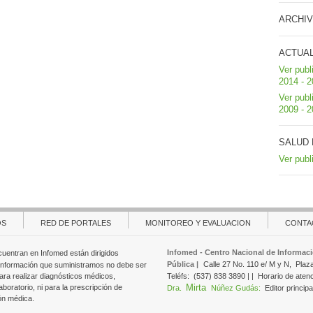
ARCHIV
ACTUA
Ver publ
2014 - 
Ver publ
2009 - 
SALUD 
Ver publ
OS
RED DE PORTALES
MONITOREO Y EVALUACION
CONTA
Infomed - Centro Nacional de Informaci
cuentran en Infomed están dirigidos
Pública |
Calle 27 No. 110 e/ M y N,
Plaz
 información que suministramos no debe ser
ara realizar diagnósticos médicos,
Teléfs:
(537) 838 3890 | |
Horario de aten
Mirta
aboratorio, ni para la prescripción de
Dra.
Núñez Gudás:
Editor principa
ón médica.