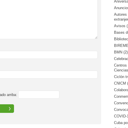
Aniversa
Anuncio
Autores
extranje
Avisos (
Bases de
Bibliote
BIREME 
BMN (2)
Celebrac
Centros 
Ciencias
Ciclón tr
CNICM (
Colabora
ado arriba:
Conmemo
Convenci
Convocat
COVID-1
Cuba po