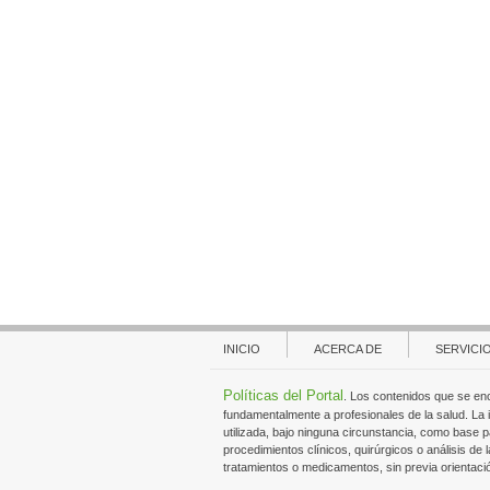
INICIO
ACERCA DE
SERVICI
Políticas del Portal
. Los contenidos que se en
fundamentalmente a profesionales de la salud. La
utilizada, bajo ninguna circunstancia, como base p
procedimientos clínicos, quirúrgicos o análisis de l
tratamientos o medicamentos, sin previa orientaci