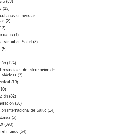
rio (53)
s (13)
 cubanos en revistas
ras (2)
12)
 datos (1)
ca Virtual en Salud (8)
(5)
ión (124)
Provinciales de Información de
 Médicas (2)
opical (13)
10)
ción (82)
ración (20)
ón Internacional de Salud (14)
orias (5)
9 (398)
r el mundo (64)