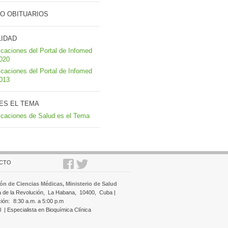
O OBITUARIOS
LIDAD
icaciones del Portal de Infomed
2020
icaciones del Portal de Infomed
2013
ES EL TEMA
icaciones de Salud es el Tema
CTO
ón de Ciencias Médicas, Ministerio de Salud
a de la Revolución,
La Habana,
10400,
Cuba |
ción:
8:30 a.m. a 5:00 p.m
l
| Especialista en Bioquímica Clínica