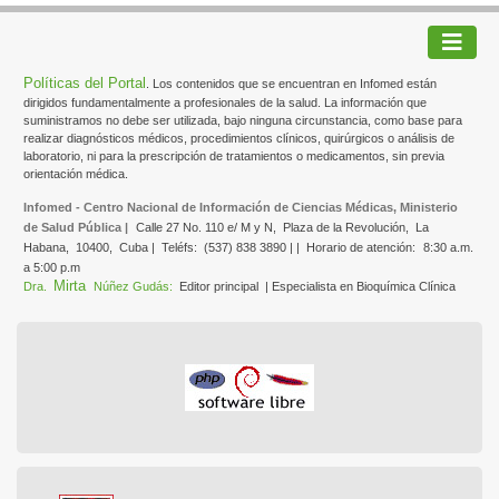
Políticas del Portal
. Los contenidos que se encuentran en Infomed están
dirigidos fundamentalmente a profesionales de la salud. La información que
suministramos no debe ser utilizada, bajo ninguna circunstancia, como base para
realizar diagnósticos médicos, procedimientos clínicos, quirúrgicos o análisis de
laboratorio, ni para la prescripción de tratamientos o medicamentos, sin previa
orientación médica.
Infomed - Centro Nacional de Información de Ciencias Médicas, Ministerio
de Salud Pública |
Calle 27 No. 110 e/ M y N,
Plaza de la Revolución,
La
Habana,
10400,
Cuba |
Teléfs:
(537) 838 3890 | |
Horario de atención:
8:30 a.m.
a 5:00 p.m
Mirta
Dra.
Núñez Gudás:
Editor principal
| Especialista en Bioquímica Clínica