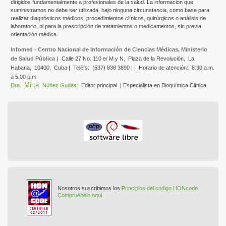
dirigidos fundamentalmente a profesionales de la salud. La información que
suministramos no debe ser utilizada, bajo ninguna circunstancia, como base para
realizar diagnósticos médicos, procedimientos clínicos, quirúrgicos o análisis de
laboratorio, ni para la prescripción de tratamientos o medicamentos, sin previa
orientación médica.
Infomed - Centro Nacional de Información de Ciencias Médicas, Ministerio
de Salud Pública |
Calle 27 No. 110 e/ M y N,
Plaza de la Revolución,
La
Habana,
10400,
Cuba |
Teléfs:
(537) 838 3890 | |
Horario de atención:
8:30 a.m.
a 5:00 p.m
Mirta
Dra.
Núñez Gudás:
Editor principal
| Especialista en Bioquímica Clínica
Nosotros suscribimos los
Principios del código HONcode.
Compruébelo aquí.