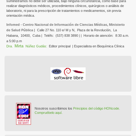
suministramos no debe ser utilizada, bajo ninguna circunstancia, como base para
realizar diagnósticos médicos, procedimientos clínicos, quirúrgicos o análisis de
laboratorio, ni para la prescripción de tratamientos o medicamentos, sin previa
orientación médica.
Infomed - Centro Nacional de Información de Ciencias Médicas, Ministerio
de Salud Pública |
Calle 27 No. 110 e/ M y N,
Plaza de la Revolución,
La
Habana,
10400,
Cuba |
Teléfs:
(537) 838 3890 | |
Horario de atención:
8:30 a.m.
a 5:00 p.m
Mirta
Dra.
Núñez Gudás:
Editor principal
| Especialista en Bioquímica Clínica
Nosotros suscribimos los
Principios del código HONcode.
Compruébelo aquí.