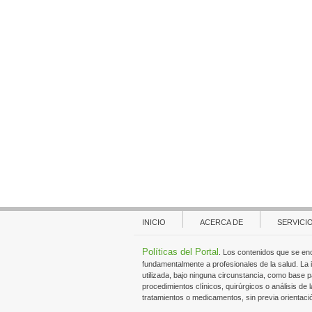
INICIO
ACERCA DE
SERVICI
Políticas del Portal
. Los contenidos que se en
fundamentalmente a profesionales de la salud. La
utilizada, bajo ninguna circunstancia, como base p
procedimientos clínicos, quirúrgicos o análisis de l
tratamientos o medicamentos, sin previa orientaci