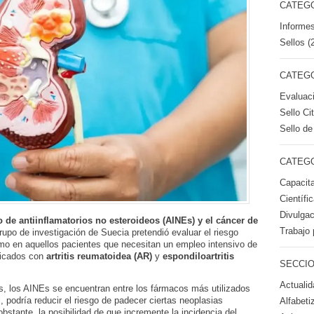
CATEGO
Informes
Sellos (
CATEGO
Evaluac
Sello Ci
Sello de
CATEGO
Capacita
Científi
Divulgac
 de antiinflamatorios no esteroideos (AINEs) y el cáncer de
Trabajo 
rupo de investigación de Suecia pretendió evaluar el riesgo
omo en aquellos pacientes que necesitan un empleo intensivo de
ticados con
artritis reumatoidea (AR)
y
espondiloartritis
SECCIO
Actualid
s, los AINEs se encuentran entre los fármacos más utilizados
, podría reducir el riesgo de padecer ciertas neoplasias
Alfabeti
bstante, la posibilidad de que incremente la incidencia del