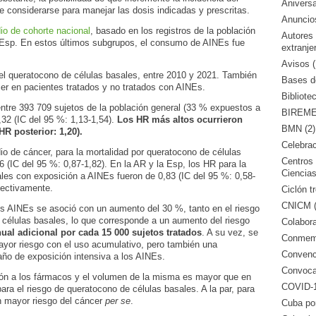
Aniversa
e considerarse para manejar las dosis indicadas y prescritas.
Anuncio
io de cohorte nacional
, basado en los registros de la población
Autores
 Esp. En estos últimos subgrupos, el consumo de AINEs fue
extranje
Avisos (
del queratocono de células basales, entre 2010 y 2021. También
Bases de
er en pacientes tratados y no tratados con AINEs.
Bibliote
tre 393 709 sujetos de la población general (33 % expuestos a
BIREME 
,32 (IC del 95 %: 1,13-1,54).
Los HR más altos ocurrieron
BMN (2)
R posterior: 1,20).
Celebrac
io de cáncer, para la mortalidad por queratocono de células
Centros 
 (IC del 95 %: 0,87-1,82). En la AR y la Esp, los HR para la
Ciencias
les con exposición a AINEs fueron de 0,83 (IC del 95 %: 0,58-
pectivamente.
Ciclón tr
CNICM (
los AINEs se asoció con un aumento del 30 %, tanto en el riesgo
 células basales, lo que corresponde a un aumento del riesgo
Colabora
ual adicional por cada 15 000 sujetos tratados
. A su vez, se
Conmemo
ayor riesgo con el uso acumulativo, pero también una
Convenci
año de exposición intensiva a los AINEs.
Convocat
ión a los fármacos y el volumen de la misma es mayor que en
COVID-1
ara el riesgo de queratocono de células basales. A la par, para
un mayor riesgo del cáncer
per se
.
Cuba po