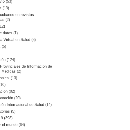
rio (53)
s (13)
 cubanos en revistas
ras (2)
12)
 datos (1)
ca Virtual en Salud (8)
(5)
ión (124)
Provinciales de Información de
 Médicas (2)
opical (13)
10)
ción (82)
ración (20)
ón Internacional de Salud (14)
orias (5)
9 (398)
r el mundo (64)