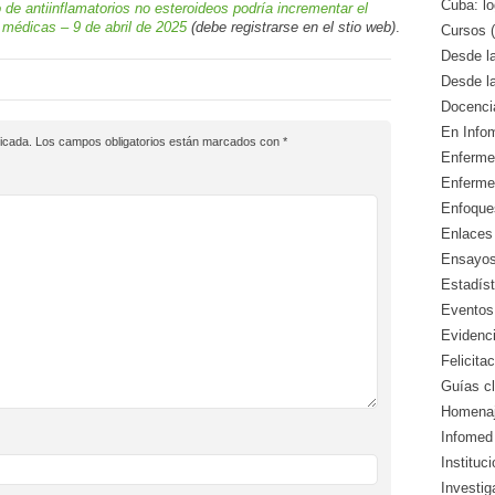
Cuba: lo
 de antiinflamatorios no esteroideos podría incrementar el
s médicas – 9 de abril de 2025
(debe registrarse en el stio web)
.
Cursos (
Desde l
Desde l
Docencia
En Info
icada.
Los campos obligatorios están marcados con
*
Enfermed
Enferme
Enfoque
Enlaces 
Ensayos 
Estadíst
Eventos
Evidenci
Felicitac
Guías cl
Homenaj
Infomed 
Instituc
Investig