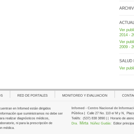
ARCHIV
ACTUA
Ver publ
2014 - 
Ver publ
2009 - 
SALUD 
Ver publ
OS
RED DE PORTALES
MONITOREO Y EVALUACION
CONTA
Infomed - Centro Nacional de Informaci
cuentran en Infomed están dirigidos
Pública |
Calle 27 No. 110 e/ M y N,
Plaz
 información que suministramos no debe ser
ara realizar diagnósticos médicos,
Teléfs:
(537) 838 3890 | |
Horario de aten
Mirta
aboratorio, ni para la prescripción de
Dra.
Núñez Gudás:
Editor principa
ón médica.