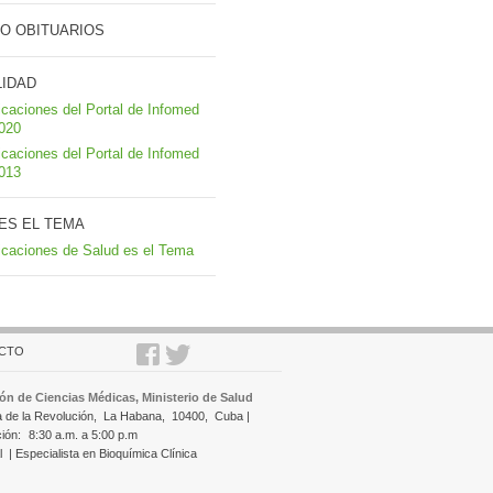
O OBITUARIOS
LIDAD
icaciones del Portal de Infomed
2020
icaciones del Portal de Infomed
2013
ES EL TEMA
icaciones de Salud es el Tema
CTO
ón de Ciencias Médicas, Ministerio de Salud
a de la Revolución,
La Habana,
10400,
Cuba |
ción:
8:30 a.m. a 5:00 p.m
l
| Especialista en Bioquímica Clínica