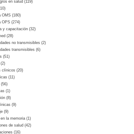
gros en salud (119)
10)
a OMS (180)
a OPS (274)
 y capacitación (32)
med (28)
ades no transmisibles (2)
dades transmisibles (6)
s (51)
(2)
clínicos (20)
icas (11)
 (56)
as (1)
ión (8)
ínicas (9)
e (9)
en la memoria (1)
iones de salud (42)
aciones (16)