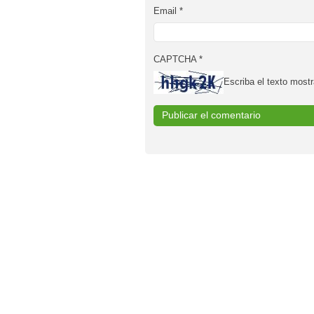
Email
*
CAPTCHA
*
Escriba el texto mostr