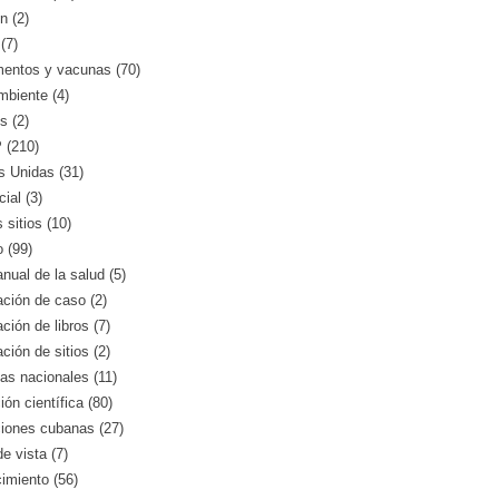
n (2)
(7)
entos y vacunas (70)
mbiente (4)
s (2)
(210)
s Unidas (31)
ial (3)
 sitios (10)
o (99)
nual de la salud (5)
ción de caso (2)
ción de libros (7)
ción de sitios (2)
as nacionales (11)
ión científica (80)
ciones cubanas (27)
e vista (7)
imiento (56)