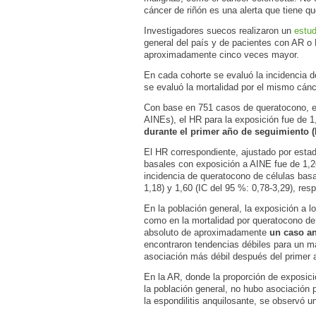
cáncer de riñón es una alerta que tiene qu
Investigadores suecos realizaron un
estud
general del país y de pacientes con AR o
aproximadamente cinco veces mayor.
En cada cohorte se evaluó la incidencia 
se evaluó la mortalidad por el mismo cánc
Con base en 751 casos de queratocono, en
AINEs), el HR para la exposición fue de 1
durante el primer año de seguimiento (H
El HR correspondiente, ajustado por estad
basales con exposición a AINE fue de 1,26
incidencia de queratocono de células basa
1,18) y 1,60 (IC del 95 %: 0,78-3,29), res
En la población general, la exposición a 
como en la mortalidad por queratocono de
absoluto de aproximadamente
un caso an
encontraron tendencias débiles para un m
asociación más débil después del primer 
En la AR, donde la proporción de exposic
la población general, no hubo asociación p
la espondilitis anquilosante, se observó 