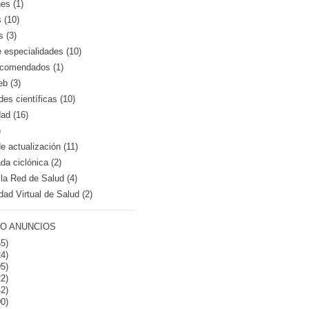
es (1)
 (10)
s (3)
e especialidades (10)
recomendados (1)
eb (3)
es científicas (10)
dad (16)
)
 actualización (11)
a ciclónica (2)
la Red de Salud (4)
dad Virtual de Salud (2)
O ANUNCIOS
5)
4)
5)
2)
2)
0)