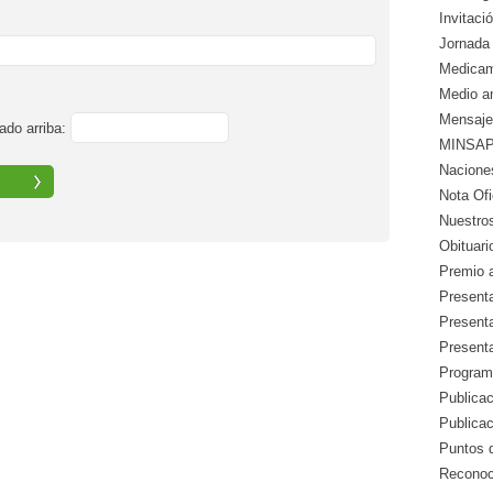
Invitació
Jornada 
Medicam
Medio a
Mensaje
ado arriba:
MINSAP 
Nacione
Nota Ofic
Nuestros
Obituari
Premio a
Presenta
Presenta
Presenta
Program
Publicac
Publica
Puntos d
Reconoc