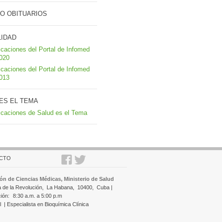
O OBITUARIOS
LIDAD
icaciones del Portal de Infomed
2020
icaciones del Portal de Infomed
2013
ES EL TEMA
icaciones de Salud es el Tema
CTO
ón de Ciencias Médicas, Ministerio de Salud
a de la Revolución,
La Habana,
10400,
Cuba |
ción:
8:30 a.m. a 5:00 p.m
l
| Especialista en Bioquímica Clínica