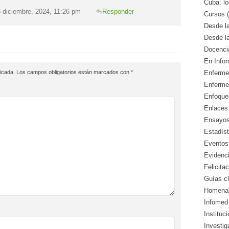
Cuba: lo
 diciembre, 2024, 11:26 pm
Responder
Cursos (
Desde l
Desde l
Docencia
En Info
icada.
Los campos obligatorios están marcados con
*
Enfermed
Enferme
Enfoque
Enlaces 
Ensayos 
Estadíst
Eventos
Evidenci
Felicitac
Guías cl
Homenaj
Infomed 
Instituc
Investig