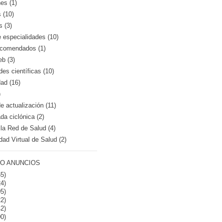
es (1)
 (10)
s (3)
e especialidades (10)
recomendados (1)
eb (3)
es científicas (10)
dad (16)
)
 actualización (11)
a ciclónica (2)
la Red de Salud (4)
dad Virtual de Salud (2)
O ANUNCIOS
5)
4)
5)
2)
2)
0)