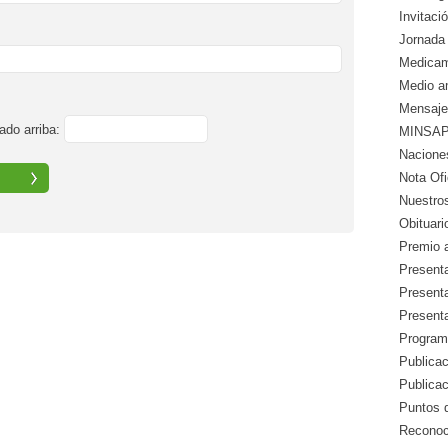
Invitació
Jornada 
Medicam
Medio a
Mensaje
ado arriba:
MINSAP 
Nacione
Nota Ofic
Nuestros
Obituari
Premio a
Presenta
Presenta
Presenta
Program
Publicac
Publica
Puntos d
Reconoc