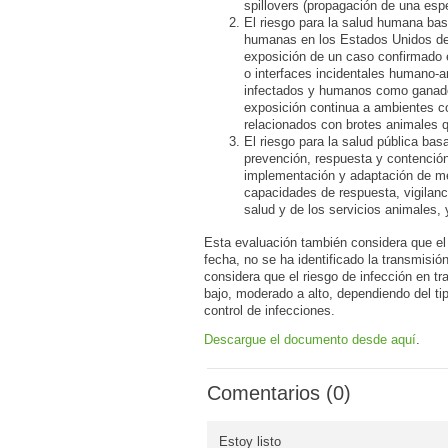
spillovers (propagación de una esp
El riesgo para la salud humana bas
humanas en los Estados Unidos de 
exposición de un caso confirmado e
o interfaces incidentales humano-an
infectados y humanos como ganado 
exposición continua a ambientes c
relacionados con brotes animales q
El riesgo para la salud pública ba
prevención, respuesta y contención
implementación y adaptación de med
capacidades de respuesta, vigilanci
salud y de los servicios animales,
Esta evaluación también considera que el
fecha, no se ha identificado la transmisió
considera que el riesgo de infección en t
bajo, moderado a alto, dependiendo del ti
control de infecciones.
Descargue el documento desde aquí
.
Comentarios (0)
Estoy listo