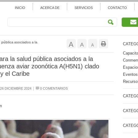
INICIO
ACERCA DE
SERVICIOS
CONTACTO
Aumentar
 pública asociados a la
A
Restablecer
A
CATEGO
Reducir
A
tamaño
Capacita
tamaño
tamaño
ara la salud pública asociados a la
Conmemo
de
luenza aviar zoonótica A(H5N1) clado
de
Espacios
de
y el Caribe
Eventos
fuente.
fuente
Recurso 
fuente.
|
26 DICIEMBRE 2024
0 COMENTARIOS
CATEGO
n
CATEGO
CATEGO