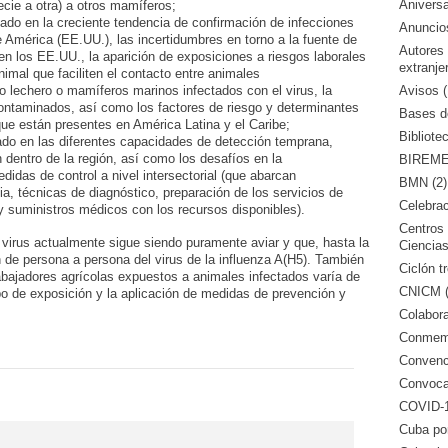
Aniversa
ecie a otra) a otros mamíferos;
ado en la creciente tendencia de confirmación de infecciones
Anuncio
América (EE.UU.), las incertidumbres en torno a la fuente de
Autores
n los EE.UU., la aparición de exposiciones a riesgos laborales
extranje
imal que faciliten el contacto entre animales
Avisos (
lechero o mamíferos marinos infectados con el virus, la
ontaminados, así como los factores de riesgo y determinantes
Bases de
ue están presentes en América Latina y el Caribe;
Bibliote
sado en las diferentes capacidades de detección temprana,
 dentro de la región, así como los desafíos en la
BIREME 
idas de control a nivel intersectorial (que abarcan
BMN (2)
a, técnicas de diagnóstico, preparación de los servicios de
Celebrac
 y suministros médicos con los recursos disponibles).
Centros 
 virus actualmente sigue siendo puramente aviar y que, hasta la
Ciencias
n de persona a persona del virus de la influenza A(H5). También
Ciclón tr
rabajadores agrícolas expuestos a animales infectados varía de
CNICM (
po de exposición y la aplicación de medidas de prevención y
Colabora
Conmemo
Convenci
Convocat
COVID-1
Cuba po