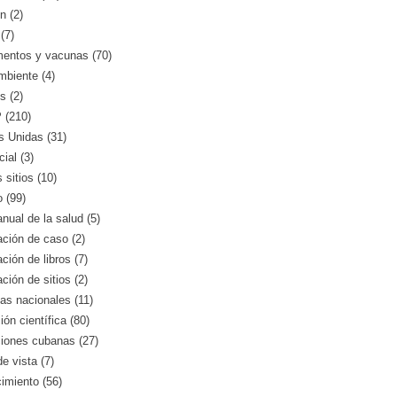
n (2)
(7)
entos y vacunas (70)
mbiente (4)
s (2)
(210)
s Unidas (31)
ial (3)
 sitios (10)
o (99)
nual de la salud (5)
ción de caso (2)
ción de libros (7)
ción de sitios (2)
as nacionales (11)
ión científica (80)
ciones cubanas (27)
e vista (7)
imiento (56)