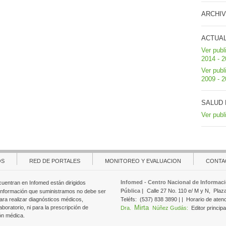
ARCHIV
ACTUA
Ver publ
2014 - 
Ver publ
2009 - 
SALUD 
Ver publ
OS
RED DE PORTALES
MONITOREO Y EVALUACION
CONTA
Infomed - Centro Nacional de Informaci
cuentran en Infomed están dirigidos
Pública |
Calle 27 No. 110 e/ M y N,
Plaz
 información que suministramos no debe ser
ara realizar diagnósticos médicos,
Teléfs:
(537) 838 3890 | |
Horario de aten
Mirta
aboratorio, ni para la prescripción de
Dra.
Núñez Gudás:
Editor principa
ón médica.