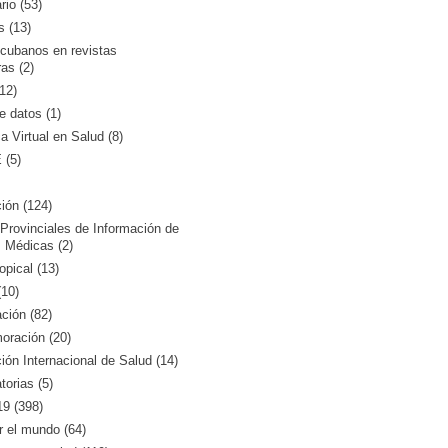
rio (53)
s (13)
 cubanos en revistas
ras (2)
12)
 datos (1)
ca Virtual en Salud (8)
(5)
ión (124)
Provinciales de Información de
 Médicas (2)
opical (13)
10)
ción (82)
ración (20)
ón Internacional de Salud (14)
orias (5)
9 (398)
r el mundo (64)