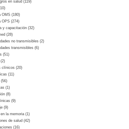
gros en salud (119)
10)
a OMS (180)
a OPS (274)
 y capacitación (32)
med (28)
ades no transmisibles (2)
dades transmisibles (6)
s (51)
(2)
clínicos (20)
icas (11)
 (56)
as (1)
ión (8)
ínicas (9)
e (9)
en la memoria (1)
iones de salud (42)
aciones (16)