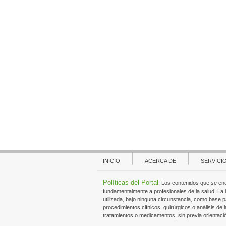
INICIO
ACERCA DE
SERVICI
Políticas del Portal
. Los contenidos que se en
fundamentalmente a profesionales de la salud. La
utilizada, bajo ninguna circunstancia, como base p
procedimientos clínicos, quirúrgicos o análisis de l
tratamientos o medicamentos, sin previa orientaci