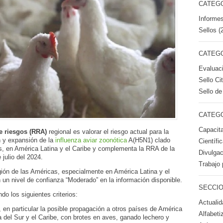
CATEGO
Informes
Sellos (
CATEGO
Evaluac
Sello Ci
Sello de
CATEGO
Capacita
e riesgos (RRA)
regional es valorar el riesgo actual para la
n y expansión de la
influenza aviar zoonótica
A(H5N1) clado
Científi
, en América Latina y el Caribe y complementa la RRA de la
Divulgac
julio del 2024.
Trabajo 
gión de las Américas, especialmente en América Latina y el
 un nivel de confianza “Moderado” en la información disponible.
SECCIO
o los siguientes criterios:
Actualid
, en particular la posible propagación a otros países de América
Alfabeti
a del Sur y el Caribe, con brotes en aves, ganado lechero y