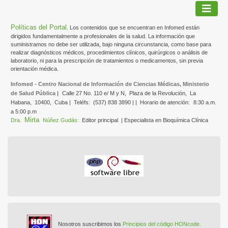
Políticas del Portal
. Los contenidos que se encuentran en Infomed están
dirigidos fundamentalmente a profesionales de la salud. La información que
suministramos no debe ser utilizada, bajo ninguna circunstancia, como base para
realizar diagnósticos médicos, procedimientos clínicos, quirúrgicos o análisis de
laboratorio, ni para la prescripción de tratamientos o medicamentos, sin previa
orientación médica.
Infomed - Centro Nacional de Información de Ciencias Médicas, Ministerio
de Salud Pública |
Calle 27 No. 110 e/ M y N,
Plaza de la Revolución,
La
Habana,
10400,
Cuba |
Teléfs:
(537) 838 3890 | |
Horario de atención:
8:30 a.m.
a 5:00 p.m
Mirta
Dra.
Núñez Gudás:
Editor principal
| Especialista en Bioquímica Clínica
Nosotros suscribimos los
Principios del código HONcode.