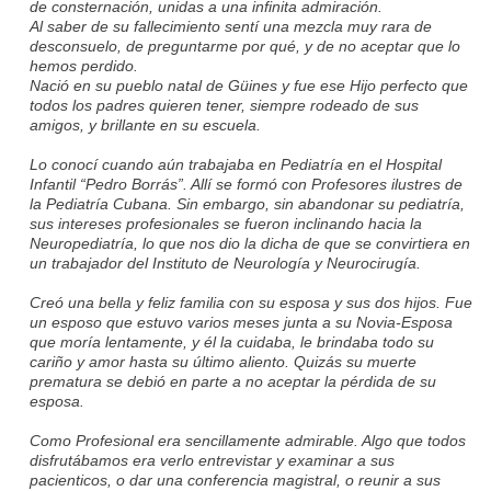
de consternación, unidas a una infinita admiración.
Al saber de su fallecimiento sentí una mezcla muy rara de
desconsuelo, de preguntarme por qué, y de no aceptar que lo
hemos perdido.
Nació en su pueblo natal de Güines y fue ese Hijo perfecto que
todos los padres quieren tener, siempre rodeado de sus
amigos, y brillante en su escuela.
Lo conocí cuando
aún trabajaba en Pediatría en el Hospital
Infantil “Pedro Borrás”. Allí se formó con Profesores ilustres de
la Pediatría Cubana. Sin embargo, sin abandonar su pediatría,
sus intereses profesionales se fueron inclinando hacia la
Neuropediatría, lo que nos dio la dicha de que se convirtiera en
un trabajador del Instituto de Neurología y Neurocirugía.
Creó una bella y feliz familia con su esposa y sus dos hijos. Fue
un esposo que estuvo varios meses junta a su Novia-Esposa
que moría lentamente, y él la cuidaba, le brindaba todo su
cariño y amor hasta su último aliento. Quizás su muerte
prematura se debió en parte a no aceptar la pérdida de su
esposa.
Como Profesional era sencillamente admirable. Algo que todos
disfrutábamos era verlo entrevistar y examinar a sus
pacienticos, o dar una conferencia magistral, o reunir a sus