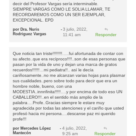
decir del Profesor Vargas sería interminable.
SIEMPRE VARGAS COMO LE SOLIA LLAMAR, TE
RECORDAREMOS COMO UN SER EJEMPLAR,
EXCEPCIONAL. EPD
3 julio, 2022,
por Dra. Nuris
-
Rodriguez Vargas
11:41 am
Responder
Que noticia tan triste!!!!!!!!…..fui afortunada de contar con
su afecto..que era recíproco!!!!..son de esas personas que
pasan por la vida de uno y dejan una marca de gratos
recuerdos!!!!!!…mi pediatra!!.. así le decía
cariñosamente..no me alcanzan varias hojas para plasmar
sus cualidades..pero sobre todo para decir que era un
hombre noble, bueno, con una
MODESTIA..innnfinita!!!!!….y por encima de todo eso UN
CABALLERO!!!..en el sentido más amplio de la
palabra….Profe..Gracias siempre le estare muy
agradecida por todas las atenciones y el cariño que usted
profesó hacia mi persona….descanse paz mi querido
profe!!!
4 julio, 2022,
por Mercedes López
-
Mantecón
9:25 am
Responder