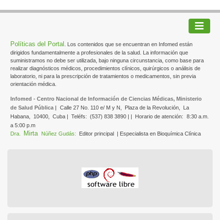
Políticas del Portal
. Los contenidos que se encuentran en Infomed están
dirigidos fundamentalmente a profesionales de la salud. La información que
suministramos no debe ser utilizada, bajo ninguna circunstancia, como base para
realizar diagnósticos médicos, procedimientos clínicos, quirúrgicos o análisis de
laboratorio, ni para la prescripción de tratamientos o medicamentos, sin previa
orientación médica.
Infomed - Centro Nacional de Información de Ciencias Médicas, Ministerio
de Salud Pública |
Calle 27 No. 110 e/ M y N,
Plaza de la Revolución,
La
Habana,
10400,
Cuba |
Teléfs:
(537) 838 3890 | |
Horario de atención:
8:30 a.m.
a 5:00 p.m
Mirta
Dra.
Núñez Gudás:
Editor principal
| Especialista en Bioquímica Clínica