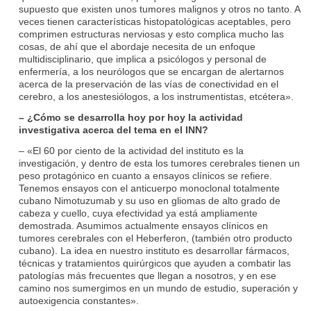
supuesto que existen unos tumores malignos y otros no tanto. A
veces tienen características histopatológicas aceptables, pero
comprimen estructuras nerviosas y esto complica mucho las
cosas, de ahí que el abordaje necesita de un enfoque
multidisciplinario, que implica a psicólogos y personal de
enfermería, a los neurólogos que se encargan de alertarnos
acerca de la preservación de las vías de conectividad en el
cerebro, a los anestesiólogos, a los instrumentistas, etcétera».
– ¿Cómo se desarrolla hoy por hoy la actividad
investigativa acerca del tema en el INN?
– «El 60 por ciento de la actividad del instituto es la
investigación, y dentro de esta los tumores cerebrales tienen un
peso protagónico en cuanto a ensayos clínicos se refiere.
Tenemos ensayos con el anticuerpo monoclonal totalmente
cubano Nimotuzumab y su uso en gliomas de alto grado de
cabeza y cuello, cuya efectividad ya está ampliamente
demostrada. Asumimos actualmente ensayos clínicos en
tumores cerebrales con el Heberferon, (también otro producto
cubano). La idea en nuestro instituto es desarrollar fármacos,
técnicas y tratamientos quirúrgicos que ayuden a combatir las
patologías más frecuentes que llegan a nosotros, y en ese
camino nos sumergimos en un mundo de estudio, superación y
autoexigencia constantes».