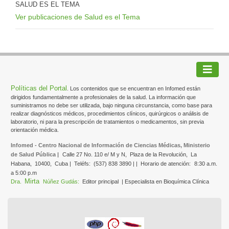
SALUD ES EL TEMA
Ver publicaciones de Salud es el Tema
Políticas del Portal
. Los contenidos que se encuentran en Infomed están
dirigidos fundamentalmente a profesionales de la salud. La información que
suministramos no debe ser utilizada, bajo ninguna circunstancia, como base para
realizar diagnósticos médicos, procedimientos clínicos, quirúrgicos o análisis de
laboratorio, ni para la prescripción de tratamientos o medicamentos, sin previa
orientación médica.
Infomed - Centro Nacional de Información de Ciencias Médicas, Ministerio
de Salud Pública |
Calle 27 No. 110 e/ M y N,
Plaza de la Revolución,
La
Habana,
10400,
Cuba |
Teléfs:
(537) 838 3890 | |
Horario de atención:
8:30 a.m.
a 5:00 p.m
Mirta
Dra.
Núñez Gudás:
Editor principal
| Especialista en Bioquímica Clínica