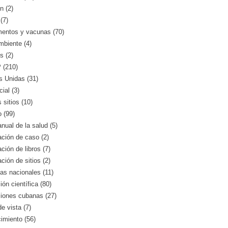
n (2)
(7)
entos y vacunas (70)
mbiente (4)
s (2)
(210)
s Unidas (31)
ial (3)
 sitios (10)
o (99)
nual de la salud (5)
ción de caso (2)
ción de libros (7)
ción de sitios (2)
as nacionales (11)
ión científica (80)
ciones cubanas (27)
e vista (7)
imiento (56)