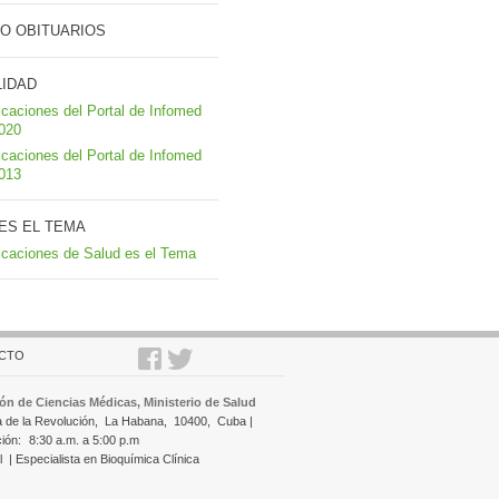
O OBITUARIOS
LIDAD
icaciones del Portal de Infomed
2020
icaciones del Portal de Infomed
2013
ES EL TEMA
icaciones de Salud es el Tema
CTO
ón de Ciencias Médicas, Ministerio de Salud
a de la Revolución,
La Habana,
10400,
Cuba |
ción:
8:30 a.m. a 5:00 p.m
l
| Especialista en Bioquímica Clínica