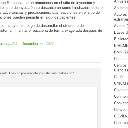
Aniversa
on Sunlenca fueron reacciones en el sitio de inyección y
el sitio de inyección se describieron como hinchazón, dolor o
Anuncio
s advertencias y precauciones. Las reacciones en el sitio de
Autores
aciones pueden persistir en algunos pacientes.
extranje
es incluyen el riesgo de desarrollar el síndrome de
Avisos (
sistema inmunitario reacciona de forma exagerada después de
Bases de
Bibliote
en español – December 22, 2022
BIREME 
BMN (2)
Celebrac
Centros 
Ciencias
icada.
Los campos obligatorios están marcados con
*
Ciclón tr
CNICM (
Colabora
Conmemo
Convenci
Convocat
COVID-1
Cuba po