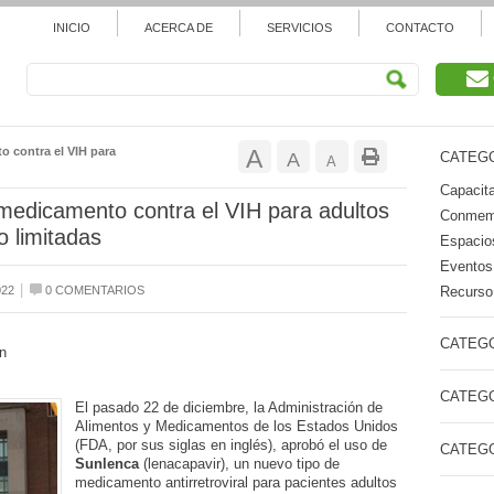
INICIO
ACERCA DE
SERVICIOS
CONTACTO
Aumentar
 contra el VIH para
A
Restablecer
A
CATEGO
Reducir
A
tamaño
Capacita
tamaño
tamaño
edicamento contra el VIH para adultos
Conmemo
de
o limitadas
de
Espacios
de
Eventos
fuente.
fuente
|
Recurso 
022
0 COMENTARIOS
fuente.
CATEGO
n
CATEGO
El pasado 22 de diciembre, la Administración de
Alimentos y Medicamentos de los Estados Unidos
(FDA, por sus siglas en inglés), aprobó el uso de
CATEGO
Sunlenca
(lenacapavir), un nuevo tipo de
medicamento antirretroviral para pacientes adultos