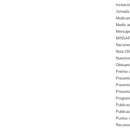
Invitació
Jornada 
Medicam
Medio a
Mensaje
MINSAP 
Nacione
Nota Ofic
Nuestros
Obituari
Premio a
Presenta
Presenta
Presenta
Program
Publicac
Publica
Puntos d
Reconoc