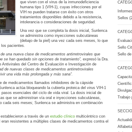
que viven con el virus de la inmunodeficiencia
CATEGO
humana tipo 1 (VIH-1), cuyas infecciones por el
Informes
VIH no pueden tratarse con éxito con otros
tratamientos disponibles debido a la resistencia,
Sellos (
intolerancia o consideraciones de seguridad.
Una vez que se completa la dosis inicial, Sunlenca
CATEGO
se administra como inyecciones subcutáneas
Evaluac
(debajo de la piel) una vez cada seis meses, lo que
 los pacientes.
Sello Ci
Sello de
de una nueva clase de medicamentos antirretrovirales que
ue se han quedado sin opciones de tratamiento”,
expresó la Dra.
de Antivirales del Centro de Evaluación e Investigación de
CATEGO
dad de nuevas clases de medicamentos antirretrovirales
ivir una vida más prolongada y más sana”.
Capacita
e de medicamentos llamados inhibidores de la cápside
Científi
Sunlenca actúa bloqueando la cubierta proteica del virus VIH-1
Divulgac
s pasos esenciales del ciclo de vida viral. La dosis inicial de
Trabajo 
tas que se administran vía oral e inyecciones subcutáneas,
o cada seis meses; Sunlenca se administra en combinación
SECCIO
 establecieron a través de un
estudio clínico
multicéntrico con
Actualid
 eran resistentes a múltiples clases de medicamentos contra el
Alfabeti