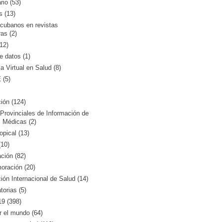
rio (53)
s (13)
 cubanos en revistas
ras (2)
12)
 datos (1)
ca Virtual en Salud (8)
(5)
ión (124)
Provinciales de Información de
 Médicas (2)
opical (13)
10)
ción (82)
ración (20)
ón Internacional de Salud (14)
orias (5)
9 (398)
r el mundo (64)