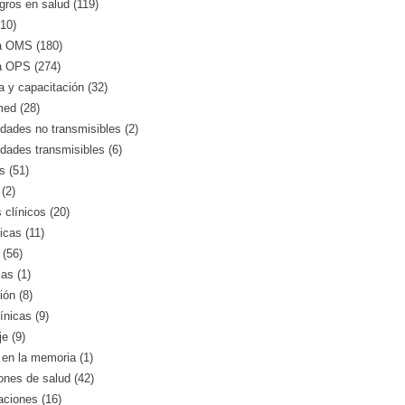
gros en salud (119)
10)
a OMS (180)
a OPS (274)
 y capacitación (32)
med (28)
ades no transmisibles (2)
dades transmisibles (6)
s (51)
(2)
clínicos (20)
icas (11)
 (56)
as (1)
ión (8)
ínicas (9)
e (9)
en la memoria (1)
iones de salud (42)
aciones (16)