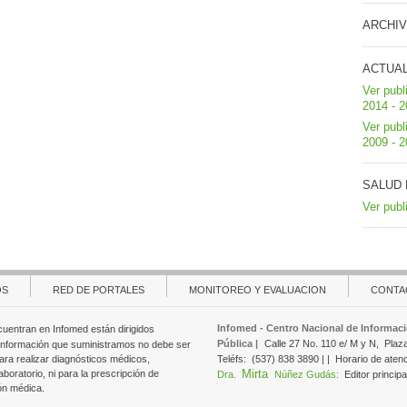
ARCHIV
ACTUA
Ver publ
2014 - 
Ver publ
2009 - 
SALUD 
Ver publ
OS
RED DE PORTALES
MONITOREO Y EVALUACION
CONTA
Infomed - Centro Nacional de Informaci
cuentran en Infomed están dirigidos
Pública |
Calle 27 No. 110 e/ M y N,
Plaz
 información que suministramos no debe ser
ara realizar diagnósticos médicos,
Teléfs:
(537) 838 3890 | |
Horario de aten
Mirta
aboratorio, ni para la prescripción de
Dra.
Núñez Gudás:
Editor principa
ón médica.