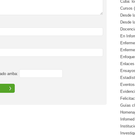
Cuba: lo
Cursos (
Desde l
Desde l
Docencia
En Info
Enfermed
Enferme
Enfoque
Enlaces 
Ensayos 
ado arriba:
Estadíst
Eventos
Evidenci
Felicitac
Guías cl
Homenaj
Infomed 
Instituc
Investig