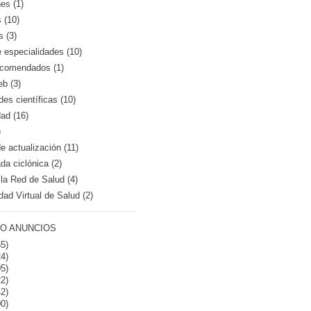
es (1)
 (10)
s (3)
e especialidades (10)
recomendados (1)
eb (3)
es científicas (10)
dad (16)
)
 actualización (11)
a ciclónica (2)
la Red de Salud (4)
dad Virtual de Salud (2)
O ANUNCIOS
5)
4)
5)
2)
2)
0)