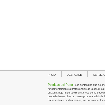
INICIO
ACERCA DE
SERVICI
Políticas del Portal
. Los contenidos que se en
fundamentalmente a profesionales de la salud. La
utilizada, bajo ninguna circunstancia, como base p
procedimientos clínicos, quirúrgicos o análisis de l
tratamientos o medicamentos, sin previa orientaci