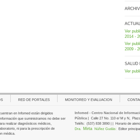
ARCHIV
ACTUA
Ver publ
2014 - 
Ver publ
2009 - 
SALUD 
Ver publ
OS
RED DE PORTALES
MONITOREO Y EVALUACION
CONTA
Infomed - Centro Nacional de Informaci
cuentran en Infomed están dirigidos
Pública |
Calle 27 No. 110 e/ M y N,
Plaz
 información que suministramos no debe ser
ara realizar diagnósticos médicos,
Teléfs:
(537) 838 3890 | |
Horario de aten
Mirta
aboratorio, ni para la prescripción de
Dra.
Núñez Gudás:
Editor principa
ón médica.