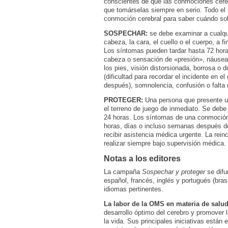
conscientes de que las conmociones cereb
que tomárselas siempre en serio. Todo el
conmoción cerebral para saber cuándo soli
SOSPECHAR:
se debe examinar a cualqui
cabeza, la cara, el cuello o el cuerpo, a 
Los síntomas pueden tardar hasta 72 hora
cabeza o sensación de «presión», náuseas
los pies, visión distorsionada, borrosa o d
(dificultad para recordar el incidente en e
después), somnolencia, confusión o falta 
PROTEGER:
Una persona que presente u
el terreno de juego de inmediato. Se debe
24 horas. Los síntomas de una conmoción 
horas, días o incluso semanas después de
recibir asistencia médica urgente. La rein
realizar siempre bajo supervisión médica.
Notas a los editores
La campaña
Sospechar y proteger
se difu
español, francés, inglés y portugués (bra
idiomas pertinentes.
La labor de la OMS en materia de salud
desarrollo óptimo del cerebro y promover l
la vida. Sus principales iniciativas están 