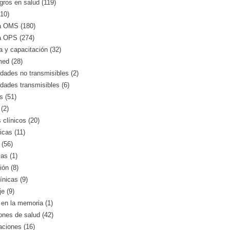
gros en salud (119)
10)
a OMS (180)
a OPS (274)
 y capacitación (32)
med (28)
ades no transmisibles (2)
dades transmisibles (6)
s (51)
(2)
clínicos (20)
icas (11)
 (56)
as (1)
ión (8)
ínicas (9)
e (9)
en la memoria (1)
iones de salud (42)
aciones (16)