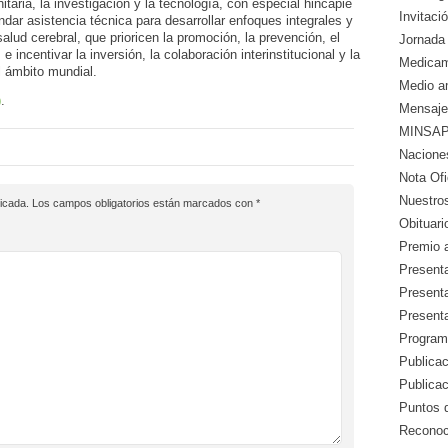
itaria, la investigación y la tecnología, con especial hincapié
Invitació
dar asistencia técnica para desarrollar enfoques integrales y
lud cerebral, que prioricen la promoción, la prevención, el
Jornada 
 e incentivar la inversión, la colaboración interinstitucional y la
Medicam
l ámbito mundial.
Medio a
)
.
Mensaje
MINSAP 
Nacione
Nota Ofic
Nuestros
icada.
Los campos obligatorios están marcados con
*
Obituari
Premio a
Presenta
Presenta
Presenta
Program
Publicac
Publica
Puntos d
Reconoc