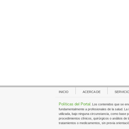
INICIO
ACERCA DE
SERVICI
Políticas del Portal
. Los contenidos que se en
fundamentalmente a profesionales de la salud. La
utilizada, bajo ninguna circunstancia, como base p
procedimientos clínicos, quirúrgicos o análisis de l
tratamientos o medicamentos, sin previa orientaci