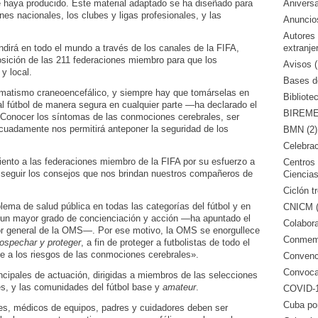
Aniversa
 haya producido. Este material adaptado se ha diseñado para
nes nacionales, los clubes y ligas profesionales, y las
Anuncio
Autores
extranje
ndirá en todo el mundo a través de los canales de la FIFA,
osición de las 211 federaciones miembro para que los
Avisos (
 y local.
Bases de
matismo craneoencefálico, y siempre hay que tomárselas en
Bibliote
al fútbol de manera segura en cualquier parte —ha declarado el
BIREME 
. Conocer los síntomas de las conmociones cerebrales, ser
ecuadamente nos permitirá anteponer la seguridad de los
BMN (2)
Celebrac
ento a las federaciones miembro de la FIFA por su esfuerzo a
Centros 
 seguir los consejos que nos brindan nuestros compañeros de
Ciencias
Ciclón tr
ema de salud pública en todas las categorías del fútbol y en
CNICM (
 un mayor grado de concienciación y acción —ha apuntado el
Colabora
r general de la OMS—. Por ese motivo, la OMS se enorgullece
Conmemo
ospechar y proteger
, a fin de proteger a futbolistas de todo el
te a los riesgos de las conmociones cerebrales».
Convenci
Convocat
incipales de actuación, dirigidas a miembros de las selecciones
les, y las comunidades del fútbol base y
amateur
.
COVID-1
Cuba po
res, médicos de equipos, padres y cuidadores deben ser