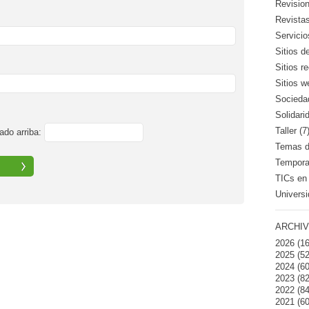
Revision
Revistas
Servicio
Sitios d
Sitios 
Sitios w
Sociedad
Solidari
Taller (7
ado arriba:
Temas de
Temporad
TICs en 
Universi
ARCHIV
2026
(16
2025
(52
2024
(60
2023
(82
2022
(84
2021
(60