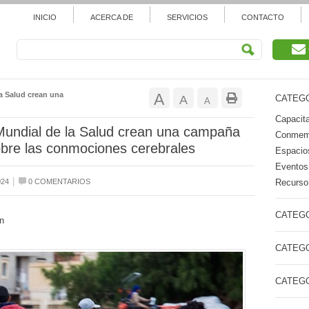
INICIO
ACERCA DE
SERVICIOS
CONTACTO
Aumentar
la Salud crean una
A
Restablecer
A
CATEGO
Reducir
A
tamaño
Capacita
tamaño
tamaño
 Mundial de la Salud crean una campaña
Conmemo
de
sobre las conmociones cerebrales
de
Espacios
de
Eventos
fuente.
fuente
|
Recurso 
024
0 COMENTARIOS
fuente.
CATEGO
n
CATEGO
CATEGO