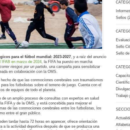
CATEGO
Informes
Sellos (
CATEGO
Evaluac
Sello Ci
Sello de
égicos para el fútbol mundial: 2023-2027
, y a raíz del anuncio
l IFAB en marzo de 2024
, la FIFA ha puesto en marcha
orrer riesgos por un partido
, una campaña para sensibilizar
CATEGO
reada en colaboración con la OMS.
Capacita
 el hecho de que las conmociones cerebrales son traumatismos
Científi
para los futbolistas sobre el terreno de juego. Cuenta con el
Divulgac
os de equipos de todo el planeta.
Trabajo 
o de un amplio proceso de consultas con expertos en salud
 la FIFA y de la OMS, y está concebida para mejorar el
mas de las conmociones cerebrales entre los futbolistas, los
SECCIO
mo entre el gran público.
Actualid
en tardar hasta 72 horas en aparecer, ofrece orientación
Alfabeti
a a la actividad deportiva después de que se produzca una