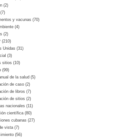
n (2)
(7)
entos y vacunas (70)
mbiente (4)
s (2)
(210)
s Unidas (31)
ial (3)
 sitios (10)
o (99)
nual de la salud (5)
ción de caso (2)
ción de libros (7)
ción de sitios (2)
as nacionales (11)
ión científica (80)
ciones cubanas (27)
e vista (7)
imiento (56)