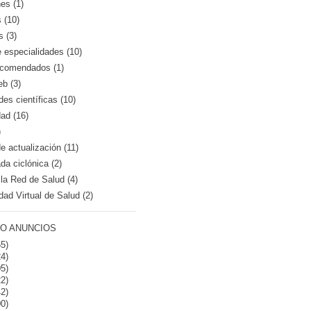
es (1)
 (10)
s (3)
e especialidades (10)
recomendados (1)
eb (3)
es científicas (10)
dad (16)
)
 actualización (11)
a ciclónica (2)
la Red de Salud (4)
dad Virtual de Salud (2)
O ANUNCIOS
5)
4)
5)
2)
2)
0)