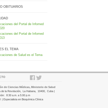
O OBITUARIOS
LIDAD
icaciones del Portal de Infomed
2020
icaciones del Portal de Infomed
2013
ES EL TEMA
icaciones de Salud es el Tema
CTO
ón de Ciencias Médicas, Ministerio de Salud
a de la Revolución,
La Habana,
10400,
Cuba |
ción:
8:30 a.m. a 5:00 p.m
l
| Especialista en Bioquímica Clínica