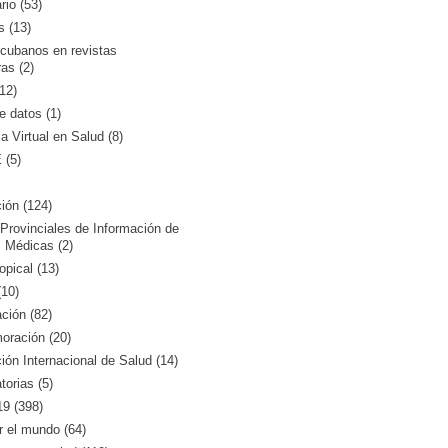
rio (53)
s (13)
 cubanos en revistas
ras (2)
12)
 datos (1)
ca Virtual en Salud (8)
(5)
ión (124)
Provinciales de Información de
 Médicas (2)
opical (13)
10)
ción (82)
ración (20)
ón Internacional de Salud (14)
orias (5)
9 (398)
r el mundo (64)