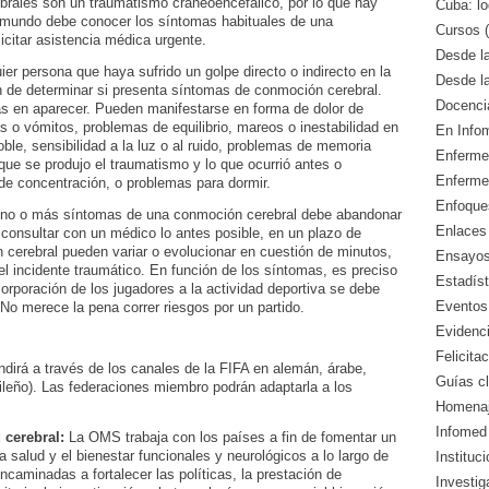
rales son un traumatismo craneoencefálico, por lo que hay
Cuba: lo
 mundo debe conocer los síntomas habituales de una
Cursos (
citar asistencia médica urgente.
Desde l
er persona que haya sufrido un golpe directo o indirecto en la
Desde l
fin de determinar si presenta síntomas de conmoción cerebral.
Docencia
s en aparecer. Pueden manifestarse en forma de dolor de
 o vómitos, problemas de equilibrio, mareos o inestabilidad en
En Info
oble, sensibilidad a la luz o al ruido, problemas de memoria
Enfermed
l que se produjo el traumatismo y lo que ocurrió antes o
Enferme
de concentración, o problemas para dormir.
Enfoque
no o más síntomas de una conmoción cerebral debe abandonar
Enlaces 
 consultar con un médico lo antes posible, en un plazo de
cerebral pueden variar o evolucionar en cuestión de minutos,
Ensayos 
l incidente traumático. En función de los síntomas, es preciso
Estadíst
corporación de los jugadores a la actividad deportiva se debe
Eventos
 No merece la pena correr riesgos por un partido.
Evidenci
Felicitac
ndirá a través de los canales de la FIFA en alemán, árabe,
Guías cl
sileño). Las federaciones miembro podrán adaptarla a los
Homenaj
Infomed 
 cerebral:
La OMS trabaja con los países a fin de fomentar un
a salud y el bienestar funcionales y neurológicos a lo largo de
Instituc
encaminadas a fortalecer las políticas, la prestación de
Investig