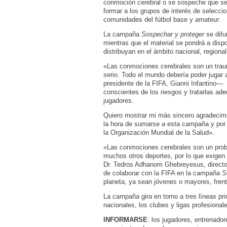
conmoción cerebral o se sospeche que se
formar a los grupos de interés de seleccio
comunidades del fútbol base y
amateur
.
La campaña
Sospechar y proteger
se difu
mientras que el material se pondrá a disp
distribuyan en el ámbito nacional, regional
«Las conmociones cerebrales son un trau
serio. Todo el mundo debería poder jugar 
presidente de la FIFA, Gianni Infantino—
conscientes de los riesgos y tratarlas ad
jugadores.
Quiero mostrar mi más sincero agradecimi
la hora de sumarse a esta campaña y por
la Organización Mundial de la Salud».
«Las conmociones cerebrales son un probl
muchos otros deportes, por lo que exigen
Dr. Tedros Adhanom Ghebreyesus, directo
de colaborar con la FIFA en la campaña
S
planeta, ya sean jóvenes o mayores, fren
La campaña gira en torno a tres líneas pr
nacionales, los clubes y ligas profesiona
INFORMARSE
: los jugadores, entrenado