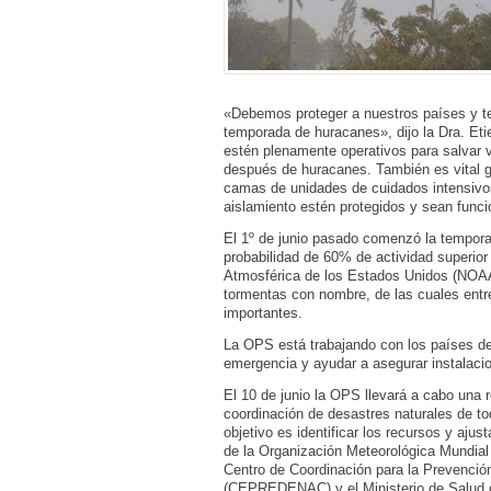
«Debemos proteger a nuestros países y te
temporada de huracanes», dijo la Dra. Et
estén plenamente operativos para salvar v
después de huracanes. También es vital gar
camas de unidades de cuidados intensivos 
aislamiento estén protegidos y sean funci
El 1º de junio pasado comenzó la temporad
probabilidad de 60% de actividad superior
Atmosférica de los Estados Unidos (NOAA, 
tormentas con nombre, de las cuales entr
importantes.
La OPS está trabajando con los países de 
emergencia y ayudar a asegurar instalacio
El 10 de junio la OPS llevará a cabo una
coordinación de desastres naturales de to
objetivo es identificar los recursos y ajus
de la Organización Meteorológica Mundia
Centro de Coordinación para la Prevenció
(CEPREDENAC) y el Ministerio de Salud 