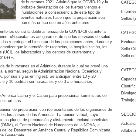
de huracanes 2021. Advirtió que la COVID-19 y la
CATEGO
probable devastación de los fuertes vientos e
Informes
inundaciones a consecuencia de este tipo de
eventos naturales hacen que la preparación sea
Sellos (
aún más crítica que en años anteriores.
rritorios contra la doble amenaza de la COVID-19 durante la
CATEGO
ienne. «Necesitamos asegurarnos de que los servicios de salud
Evaluac
idas y proteger el bienestar de las poblaciones antes, durante y
antizar que la atención de urgencias, la hospitalización, las
Sello Ci
(UCI), los laboratorios y los centros de cuarentena y
Sello de
onales».
a de huracanes en el Atlántico, durante la cual se prevé una
CATEGO
 a la normal, según la Administración Nacional Oceánica y
por sus siglas en inglés). Se anticipan entre 13 y 20
Capacita
e 6 y 10 podrían ser huracanes y de 3 a 5 huracanes
Científi
Divulgac
América Latina y el Caribe para proporcionar suministros de
Trabajo 
nes críticas.
 reunión de preparación con representantes de los organismos de
SECCIO
dos los países de las Américas. La reunión virtual, cuyo
tar los planes de preparación y alistamiento, incluirá panelistas
Actualid
l (OMM), el Centro Nacional de Huracanes de la NOAA, el
n de los Desastres en América Central y República Dominicana
Alfabeti
de Guatemala.