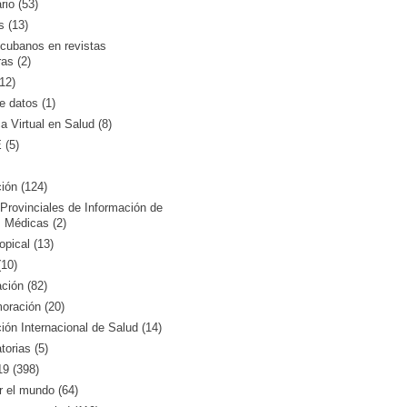
rio (53)
s (13)
 cubanos en revistas
ras (2)
12)
 datos (1)
ca Virtual en Salud (8)
(5)
ión (124)
Provinciales de Información de
 Médicas (2)
opical (13)
10)
ción (82)
ración (20)
ón Internacional de Salud (14)
orias (5)
9 (398)
r el mundo (64)