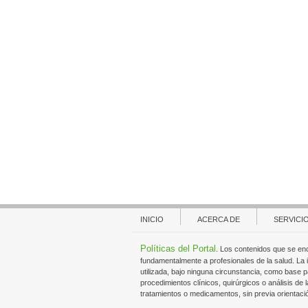
INICIO
ACERCA DE
SERVICI
Políticas del Portal
. Los contenidos que se en
fundamentalmente a profesionales de la salud. La
utilizada, bajo ninguna circunstancia, como base p
procedimientos clínicos, quirúrgicos o análisis de l
tratamientos o medicamentos, sin previa orientaci