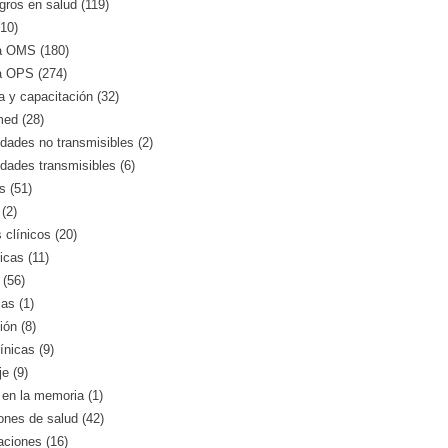
gros en salud (119)
10)
a OMS (180)
a OPS (274)
 y capacitación (32)
med (28)
ades no transmisibles (2)
dades transmisibles (6)
s (51)
(2)
clínicos (20)
icas (11)
 (56)
as (1)
ión (8)
ínicas (9)
e (9)
en la memoria (1)
iones de salud (42)
aciones (16)