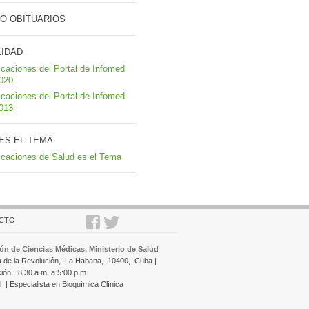
O OBITUARIOS
LIDAD
icaciones del Portal de Infomed
2020
icaciones del Portal de Infomed
2013
ES EL TEMA
icaciones de Salud es el Tema
CTO
ón de Ciencias Médicas, Ministerio de Salud
a de la Revolución,
La Habana,
10400,
Cuba |
ción:
8:30 a.m. a 5:00 p.m
l
| Especialista en Bioquímica Clínica