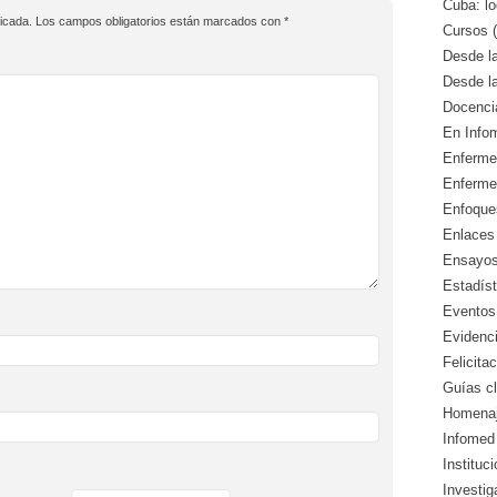
Cuba: lo
icada.
Los campos obligatorios están marcados con
*
Cursos (
Desde l
Desde l
Docencia
En Info
Enfermed
Enferme
Enfoque
Enlaces 
Ensayos 
Estadíst
Eventos
Evidenci
Felicitac
Guías cl
Homenaj
Infomed 
Instituc
Investig