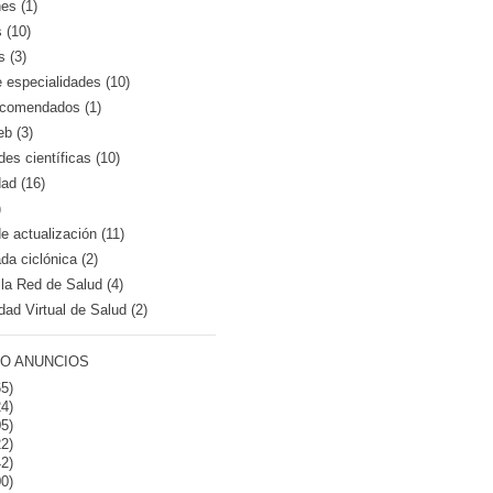
es (1)
 (10)
s (3)
e especialidades (10)
recomendados (1)
eb (3)
es científicas (10)
dad (16)
)
 actualización (11)
a ciclónica (2)
la Red de Salud (4)
dad Virtual de Salud (2)
O ANUNCIOS
5)
4)
5)
2)
2)
0)