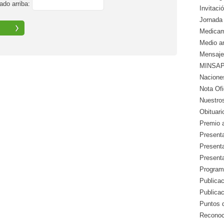
ado arriba:
Invitació
Jornada 
Medicam
Medio a
Mensaje
MINSAP 
Nacione
Nota Ofic
Nuestros
Obituari
Premio a
Presenta
Presenta
Presenta
Program
Publicac
Publica
Puntos d
Reconoc