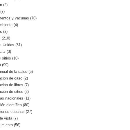
n (2)
(7)
entos y vacunas (70)
mbiente (4)
s (2)
(210)
s Unidas (31)
ial (3)
 sitios (10)
o (99)
nual de la salud (5)
ción de caso (2)
ción de libros (7)
ción de sitios (2)
as nacionales (11)
ión científica (80)
ciones cubanas (27)
e vista (7)
imiento (56)