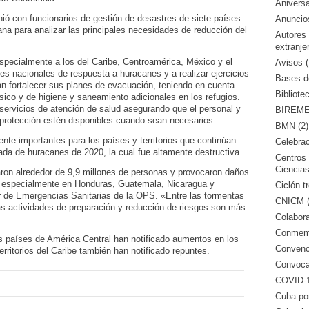
Aniversa
ió con funcionarios de gestión de desastres de siete países
Anuncio
na para analizar las principales necesidades de reducción del
Autores
extranje
 especialmente a los del Caribe, Centroamérica, México y el
Avisos (
nes nacionales de respuesta a huracanes y a realizar ejercicios
Bases de
an fortalecer sus planes de evacuación, teniendo en cuenta
Bibliote
sico y de higiene y saneamiento adicionales en los refugios.
 servicios de atención de salud asegurando que el personal y
BIREME 
 protección estén disponibles cuando sean necesarios.
BMN (2)
te importantes para los países y territorios que continúan
Celebrac
da de huracanes de 2020, la cual fue altamente destructiva.
Centros 
Ciencias
aron alrededor de 9,9 millones de personas y provocaron daños
a, especialmente en Honduras, Guatemala, Nicaragua y
Ciclón tr
tor de Emergencias Sanitarias de la OPS. «Entre las tormentas
CNICM (
as actividades de preparación y reducción de riesgos son más
Colabora
Conmemo
s países de América Central han notificado aumentos en los
Convenci
ritorios del Caribe también han notificado repuntes.
Convocat
COVID-1
Cuba po