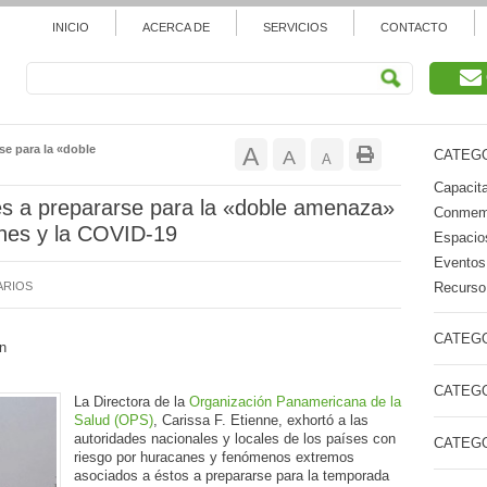
INICIO
ACERCA DE
SERVICIOS
CONTACTO
Aumentar
se para la «doble
A
Restablecer
A
CATEGO
Reducir
A
tamaño
Capacita
tamaño
tamaño
es a prepararse para la «doble amenaza»
Conmemo
de
nes y la COVID-19
de
Espacios
de
Eventos
fuente.
fuente
Recurso 
ARIOS
fuente.
CATEGO
n
CATEGO
La Directora de la
Organización Panamericana de la
Salud (OPS)
, Carissa F. Etienne, exhortó a las
autoridades nacionales y locales de los países con
CATEGO
riesgo por huracanes y fenómenos extremos
asociados a éstos a prepararse para la temporada