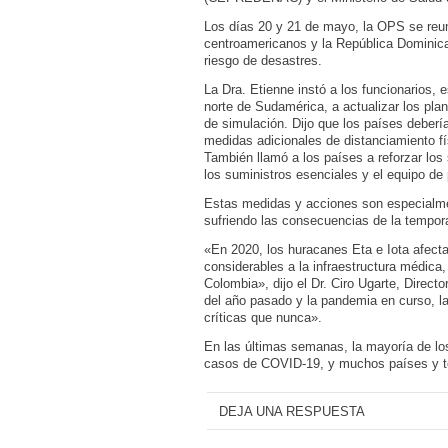
Los días 20 y 21 de mayo, la OPS se reun
centroamericanos y la República Dominica
riesgo de desastres.
La Dra. Etienne instó a los funcionarios,
norte de Sudamérica, a actualizar los pla
de simulación. Dijo que los países deberí
medidas adicionales de distanciamiento fí
También llamó a los países a reforzar los
los suministros esenciales y el equipo de
Estas medidas y acciones son especialmen
sufriendo las consecuencias de la tempora
«En 2020, los huracanes Eta e Iota afect
considerables a la infraestructura médic
Colombia», dijo el Dr. Ciro Ugarte, Direc
del año pasado y la pandemia en curso, l
críticas que nunca».
En las últimas semanas, la mayoría de lo
casos de COVID-19, y muchos países y ter
DEJA UNA RESPUESTA