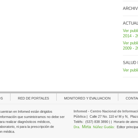
ARCHIV
ACTUA
Ver publ
2014 - 
Ver publ
2009 - 
SALUD 
Ver publ
OS
RED DE PORTALES
MONITOREO Y EVALUACION
CONTA
Infomed - Centro Nacional de Informaci
cuentran en Infomed están dirigidos
Pública |
Calle 27 No. 110 e/ M y N,
Plaz
 información que suministramos no debe ser
ara realizar diagnósticos médicos,
Teléfs:
(537) 838 3890 | |
Horario de aten
Mirta
aboratorio, ni para la prescripción de
Dra.
Núñez Gudás:
Editor principa
ón médica.