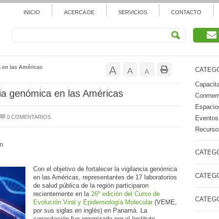
INICIO
ACERCA DE
SERVICIOS
CONTACTO
Aumentar
a en las Américas
A
Restablecer
A
CATEGO
Reducir
A
tamaño
Capacita
tamaño
tamaño
cia genómica en las Américas
Conmemo
de
de
Espacios
de
0 COMENTARIOS
Eventos
fuente.
fuente
Recurso 
fuente.
n
CATEGO
Con el objetivo de fortalecer la vigilancia genómica
CATEGO
en las Américas, representantes de 17 laboratorios
de salud pública de la región participaron
recientemente en la
26º edición del Curso de
CATEGO
Evolución Viral y Epidemiología Molecular
(VEME,
por sus siglas en inglés) en Panamá. La
capacitación fue organizada por el Instituto