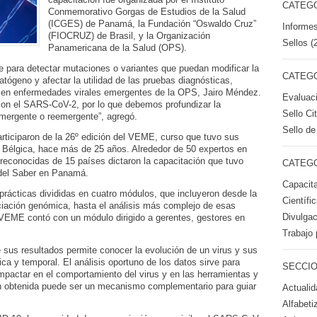
CATEGO
Conmemorativo Gorgas de Estudios de la Salud
(ICGES) de Panamá, la Fundación “Oswaldo Cruz”
Informes
(FIOCRUZ) de Brasil, y la Organización
Sellos (
Panamericana de la Salud (OPS).
ve para detectar mutaciones o variantes que puedan modificar la
CATEGO
tógeno y afectar la utilidad de las pruebas diagnósticas,
r en enfermedades virales emergentes de la OPS, Jairo Méndez.
Evaluac
on el SARS-CoV-2, por lo que debemos profundizar la
Sello Ci
emergente o reemergente”, agregó.
Sello de
ticiparon de la 26º edición del VEME, curso que tuvo sus
n Bélgica, hace más de 25 años. Alrededor de 50 expertos en
s reconocidas de 15 países dictaron la capacitación que tuvo
CATEGO
d del Saber en Panamá.
Capacita
 prácticas divididas en cuatro módulos, que incluyeron desde la
Científi
ciación genómica, hasta el análisis más complejo de esas
Divulgac
VEME contó con un módulo dirigido a gerentes, gestores en
Trabajo 
e sus resultados permite conocer la evolución de un virus y sus
ca y temporal. El análisis oportuno de los datos sirve para
SECCIO
mpactar en el comportamiento del virus y en las herramientas y
n obtenida puede ser un mecanismo complementario para guiar
Actualid
Alfabeti