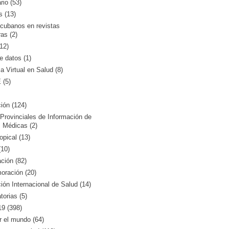
rio (53)
s (13)
 cubanos en revistas
ras (2)
12)
 datos (1)
ca Virtual en Salud (8)
(5)
ión (124)
Provinciales de Información de
 Médicas (2)
opical (13)
10)
ción (82)
ración (20)
ón Internacional de Salud (14)
orias (5)
9 (398)
r el mundo (64)