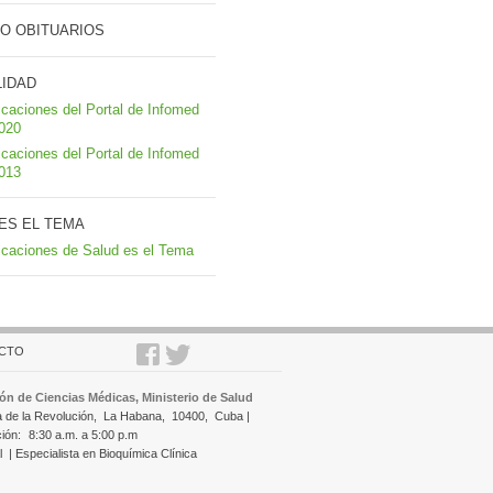
O OBITUARIOS
LIDAD
icaciones del Portal de Infomed
2020
icaciones del Portal de Infomed
2013
ES EL TEMA
icaciones de Salud es el Tema
CTO
ón de Ciencias Médicas, Ministerio de Salud
a de la Revolución,
La Habana,
10400,
Cuba |
ción:
8:30 a.m. a 5:00 p.m
l
| Especialista en Bioquímica Clínica