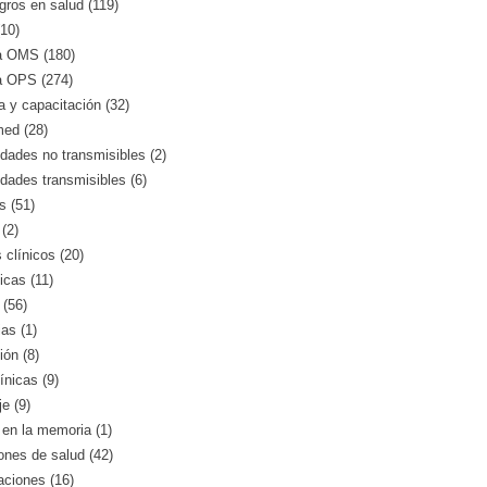
gros en salud (119)
10)
a OMS (180)
a OPS (274)
 y capacitación (32)
med (28)
ades no transmisibles (2)
dades transmisibles (6)
s (51)
(2)
clínicos (20)
icas (11)
 (56)
as (1)
ión (8)
ínicas (9)
e (9)
en la memoria (1)
iones de salud (42)
aciones (16)