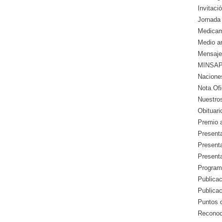
Invitació
Jornada 
Medicam
Medio a
Mensaje
MINSAP 
Nacione
Nota Ofic
Nuestros
Obituari
Premio a
Presenta
Presenta
Presenta
Program
Publicac
Publica
Puntos d
Reconoc