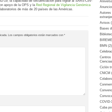
19, la capacidad de secuenciación para vigilar al SARS-CoV-
Aniversa
 con apoyo de la OPS y la
Red Regional de Vigilancia Genómica
Anuncio
aboratorios de más de 20 países de las Américas.
Autores
extranje
Avisos (
Bases de
Bibliote
icada.
Los campos obligatorios están marcados con
*
BIREME 
BMN (2)
Celebrac
Centros 
Ciencias
Ciclón tr
CNICM (
Colabora
Conmemo
Convenci
Convocat
COVID-1
Cuba po