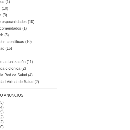
es (1)
 (10)
s (3)
e especialidades (10)
recomendados (1)
eb (3)
es científicas (10)
dad (16)
)
 actualización (11)
a ciclónica (2)
la Red de Salud (4)
dad Virtual de Salud (2)
O ANUNCIOS
5)
4)
5)
2)
2)
0)