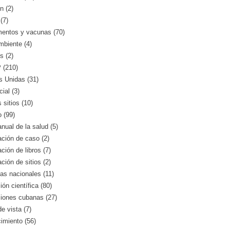
n (2)
(7)
entos y vacunas (70)
mbiente (4)
s (2)
(210)
s Unidas (31)
ial (3)
 sitios (10)
o (99)
nual de la salud (5)
ción de caso (2)
ción de libros (7)
ción de sitios (2)
as nacionales (11)
ión científica (80)
ciones cubanas (27)
e vista (7)
imiento (56)