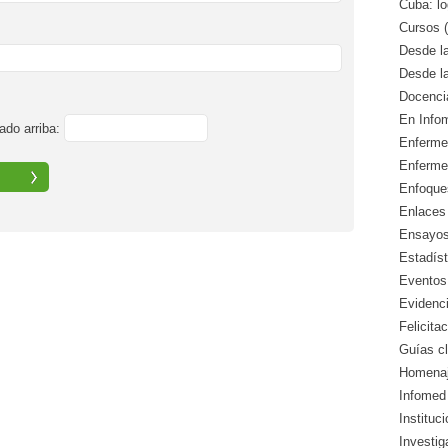
Cuba: lo
Cursos (
Desde l
Desde l
Docencia
En Info
ado arriba:
Enfermed
Enferme
Enfoque
Enlaces 
Ensayos 
Estadíst
Eventos
Evidenci
Felicitac
Guías cl
Homenaj
Infomed 
Instituc
Investig