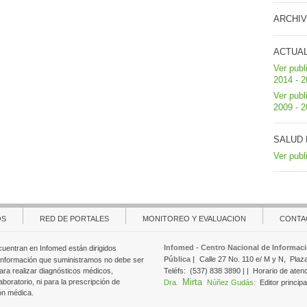
ARCHIV
ACTUA
Ver publ
2014 - 
Ver publ
2009 - 
SALUD 
Ver publ
OS
RED DE PORTALES
MONITOREO Y EVALUACION
CONTA
Infomed - Centro Nacional de Informaci
cuentran en Infomed están dirigidos
Pública |
Calle 27 No. 110 e/ M y N,
Plaz
 información que suministramos no debe ser
ara realizar diagnósticos médicos,
Teléfs:
(537) 838 3890 | |
Horario de aten
Mirta
aboratorio, ni para la prescripción de
Dra.
Núñez Gudás:
Editor principa
ón médica.