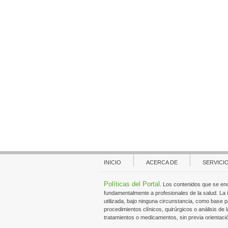
INICIO
ACERCA DE
SERVICI
Políticas del Portal
. Los contenidos que se en
fundamentalmente a profesionales de la salud. La
utilizada, bajo ninguna circunstancia, como base p
procedimientos clínicos, quirúrgicos o análisis de l
tratamientos o medicamentos, sin previa orientaci