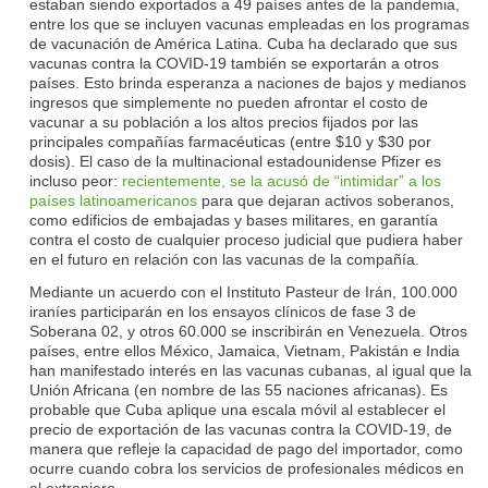
estaban siendo exportados a 49 países antes de la pandemia,
entre los que se incluyen vacunas empleadas en los programas
de vacunación de América Latina. Cuba ha declarado que sus
vacunas contra la COVID‑19 también se exportarán a otros
países. Esto brinda esperanza a naciones de bajos y medianos
ingresos que simplemente no pueden afrontar el costo de
vacunar a su población a los altos precios fijados por las
principales compañías farmacéuticas (entre $10 y $30 por
dosis). El caso de la multinacional estadounidense Pfizer es
incluso peor:
recientemente, se la acusó de “intimidar” a los
países latinoamericanos
para que dejaran activos soberanos,
como edificios de embajadas y bases militares, en garantía
contra el costo de cualquier proceso judicial que pudiera haber
en el futuro en relación con las vacunas de la compañía.
Mediante un acuerdo con el Instituto Pasteur de Irán, 100.000
iraníes participarán en los ensayos clínicos de fase 3 de
Soberana 02, y otros 60.000 se inscribirán en Venezuela. Otros
países, entre ellos México, Jamaica, Vietnam, Pakistán e India
han manifestado interés en las vacunas cubanas, al igual que la
Unión Africana (en nombre de las 55 naciones africanas). Es
probable que Cuba aplique una escala móvil al establecer el
precio de exportación de las vacunas contra la COVID‑19, de
manera que refleje la capacidad de pago del importador, como
ocurre cuando cobra los servicios de profesionales médicos en
el extranjero.