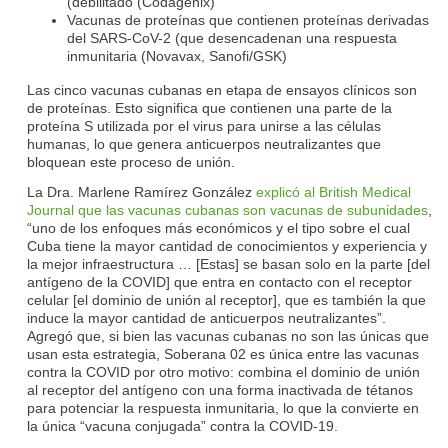
(debilitado (Codagenix)
Vacunas de proteínas que contienen proteínas derivadas
del SARS-CoV-2 (que desencadenan una respuesta
inmunitaria (Novavax, Sanofi/GSK)
Las cinco vacunas cubanas en etapa de ensayos clínicos son
de proteínas. Esto significa que contienen una parte de la
proteína S utilizada por el virus para unirse a las células
humanas, lo que genera anticuerpos neutralizantes que
bloquean este proceso de unión.
La Dra. Marlene Ramírez González
explicó al British Medical
Journal que las vacunas cubanas son vacunas de subunidades
,
“uno de los enfoques más económicos y el tipo sobre el cual
Cuba tiene la mayor cantidad de conocimientos y experiencia y
la mejor infraestructura … [Estas] se basan solo en la parte [del
antígeno de la COVID] que entra en contacto con el receptor
celular [el dominio de unión al receptor], que es también la que
induce la mayor cantidad de anticuerpos neutralizantes”.
Agregó que, si bien las vacunas cubanas no son las únicas que
usan esta estrategia, Soberana 02 es única entre las vacunas
contra la COVID por otro motivo: combina el dominio de unión
al receptor del antígeno con una forma inactivada de tétanos
para potenciar la respuesta inmunitaria, lo que la convierte en
la única “vacuna conjugada” contra la COVID‑19.