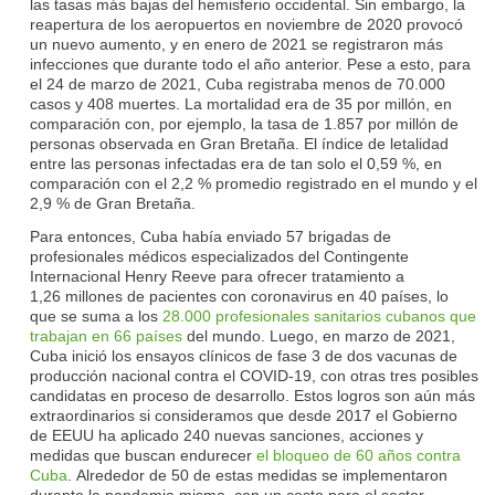
las tasas más bajas del hemisferio occidental. Sin embargo, la
reapertura de los aeropuertos en noviembre de 2020 provocó
un nuevo aumento, y en enero de 2021 se registraron más
infecciones que durante todo el año anterior. Pese a esto, para
el 24 de marzo de 2021, Cuba registraba menos de 70.000
casos y 408 muertes. La mortalidad era de 35 por millón, en
comparación con, por ejemplo, la tasa de 1.857 por millón de
personas observada en Gran Bretaña. El índice de letalidad
entre las personas infectadas era de tan solo el 0,59 %, en
comparación con el 2,2 % promedio registrado en el mundo y el
2,9 % de Gran Bretaña.
Para entonces, Cuba había enviado 57 brigadas de
profesionales médicos especializados del Contingente
Internacional Henry Reeve para ofrecer tratamiento a
1,26 millones de pacientes con coronavirus en 40 países, lo
que se suma a los
28.000 profesionales sanitarios cubanos que
trabajan en 66 países
del mundo. Luego, en marzo de 2021,
Cuba inició los ensayos clínicos de fase 3 de dos vacunas de
producción nacional contra el COVID‑19, con otras tres posibles
candidatas en proceso de desarrollo. Estos logros son aún más
extraordinarios si consideramos que desde 2017 el Gobierno
de EEUU ha aplicado 240 nuevas sanciones, acciones y
medidas que buscan endurecer
el bloqueo de 60 años contra
Cuba
. Alrededor de 50 de estas medidas se implementaron
durante la pandemia misma, con un costo para el sector