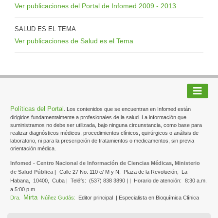
Ver publicaciones del Portal de Infomed 2009 - 2013
SALUD ES EL TEMA
Ver publicaciones de Salud es el Tema
Políticas del Portal
. Los contenidos que se encuentran en Infomed están
dirigidos fundamentalmente a profesionales de la salud. La información que
suministramos no debe ser utilizada, bajo ninguna circunstancia, como base para
realizar diagnósticos médicos, procedimientos clínicos, quirúrgicos o análisis de
laboratorio, ni para la prescripción de tratamientos o medicamentos, sin previa
orientación médica.
Infomed - Centro Nacional de Información de Ciencias Médicas, Ministerio
de Salud Pública |
Calle 27 No. 110 e/ M y N,
Plaza de la Revolución,
La
Habana,
10400,
Cuba |
Teléfs:
(537) 838 3890 | |
Horario de atención:
8:30 a.m.
a 5:00 p.m
Mirta
Dra.
Núñez Gudás:
Editor principal
| Especialista en Bioquímica Clínica