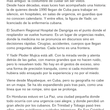
más antiguo: la costumbre de cuidar sin ser vistos.
Desde hace décadas, esas luces han acompañado una historia:
la de quienes desde 1990 llegan de Cuba para trabajar en
silencio, en hospitales, en salas de urgencia, en guardias que
no conocen calendario. Y entre ellos, la figura de Yadir, un
licenciado de la enfermería cubana.
El Southern Regional Hospital de Dangriga es el punto donde el
resplandor se vuelve humano. Es un lugar de urgencias reales,
donde la medicina no se pronuncia en discursos sino en
decisiones rápidas. Cirugías, accidentes, cuerpos que llegan
como preguntas abiertas. Cada turno es una frontera.
Y Yadir Ploder Mujica está allí. Con la mirada verde y atenta
detrás de las gafas, con manos grandes que no hacen ruido,
pero lo resuelven todo. No hay en él gestos de exceso, sino
una forma de precisión tranquila, como si cada movimiento
hubiera sido ensayado por la experiencia y no por el miedo.
Viene desde Mayabeque, en Cuba, pero su geografía no cabe
en un mapa. Se ha ido expandiendo país tras país, como una
línea que no se rompe, sino que se prolonga.
En Honduras estuvo en La Paz, una ciudad pequeña donde
todo ocurría con una urgencia casi alegre, y donde percibió un
gran afecto por los cubanos. En Trinidad y Tobago pasó tres
años, entre quirófanos y cuidados intensivos. En San Cristóbal