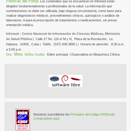
Políticas del Portal
. Los contenidos que se encuentran en Infomed están
dirigidos fundamentalmente a profesionales de la salud. La información que
suministramos no debe ser utilizada, bajo ninguna circunstancia, como base para
realizar diagnósticos médicos, procedimientos clínicos, quirúrgicos o análisis de
laboratorio, ni para la prescripción de tratamientos o medicamentos, sin previa
orientación médica.
Infomed - Centro Nacional de Información de Ciencias Médicas, Ministerio
de Salud Pública |
Calle 27 No. 110 e/ M y N,
Plaza de la Revolución,
La
Habana,
10400,
Cuba |
Teléfs:
(537) 838 3890 | |
Horario de atención:
8:30 a.m.
a 5:00 p.m
Mirta
Dra.
Núñez Gudás:
Editor principal
| Especialista en Bioquímica Clínica
Nosotros suscribimos los
Principios del código HONcode.
Compruébelo aquí.