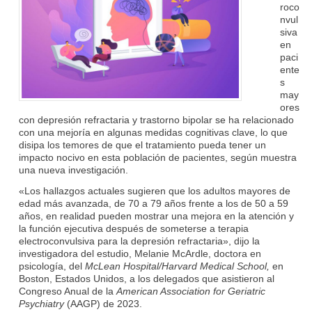
roco
nvul
siva
en
paci
ente
s
may
ores
con depresión refractaria y trastorno bipolar se ha relacionado
con una mejoría en algunas medidas cognitivas clave, lo que
disipa los temores de que el tratamiento pueda tener un
impacto nocivo en esta población de pacientes, según muestra
una nueva investigación.
«Los hallazgos actuales sugieren que los adultos mayores de
edad más avanzada, de 70 a 79 años frente a los de 50 a 59
años, en realidad pueden mostrar una mejora en la atención y
la función ejecutiva después de someterse a terapia
electroconvulsiva para la depresión refractaria», dijo la
investigadora del estudio, Melanie McArdle, doctora en
psicología, del
McLean Hospital/Harvard Medical School,
en
Boston, Estados Unidos, a los delegados que asistieron al
Congreso Anual de la
American Association for Geriatric
Psychiatry
(AAGP) de 2023.