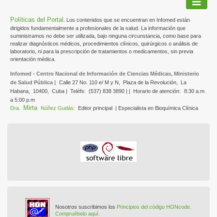
Políticas del Portal
. Los contenidos que se encuentran en Infomed están
dirigidos fundamentalmente a profesionales de la salud. La información que
suministramos no debe ser utilizada, bajo ninguna circunstancia, como base para
realizar diagnósticos médicos, procedimientos clínicos, quirúrgicos o análisis de
laboratorio, ni para la prescripción de tratamientos o medicamentos, sin previa
orientación médica.
Infomed - Centro Nacional de Información de Ciencias Médicas, Ministerio
de Salud Pública |
Calle 27 No. 110 e/ M y N,
Plaza de la Revolución,
La
Habana,
10400,
Cuba |
Teléfs:
(537) 838 3890 | |
Horario de atención:
8:30 a.m.
a 5:00 p.m
Mirta
Dra.
Núñez Gudás:
Editor principal
| Especialista en Bioquímica Clínica
Nosotros suscribimos los
Principios del código HONcode.
Compruébelo aquí.