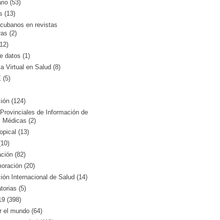
rio (53)
s (13)
 cubanos en revistas
ras (2)
12)
 datos (1)
ca Virtual en Salud (8)
(5)
ión (124)
Provinciales de Información de
 Médicas (2)
opical (13)
10)
ción (82)
ración (20)
ón Internacional de Salud (14)
orias (5)
9 (398)
r el mundo (64)