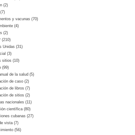
n (2)
(7)
entos y vacunas (70)
mbiente (4)
s (2)
(210)
s Unidas (31)
ial (3)
 sitios (10)
o (99)
nual de la salud (5)
ción de caso (2)
ción de libros (7)
ción de sitios (2)
as nacionales (11)
ión científica (80)
ciones cubanas (27)
e vista (7)
imiento (56)