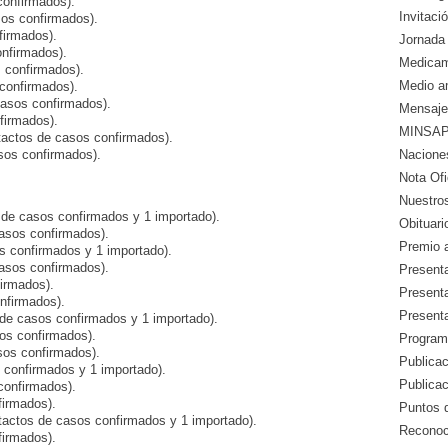
confirmados).
Invitació
os confirmados).
firmados).
Jornada 
onfirmados).
Medicam
 confirmados).
Medio a
confirmados).
casos confirmados).
Mensaje
firmados).
MINSAP 
tactos de casos confirmados).
sos confirmados).
Nacione
Nota Ofic
Nuestros
 de casos confirmados y 1 importado).
Obituari
casos confirmados).
Premio a
s confirmados y 1 importado).
asos confirmados).
Presenta
irmados).
Presenta
nfirmados).
Presenta
 de casos confirmados y 1 importado).
os confirmados).
Program
sos confirmados).
Publicac
 confirmados y 1 importado).
Publica
confirmados).
firmados).
Puntos d
tactos de casos confirmados y 1 importado).
Reconoc
firmados).