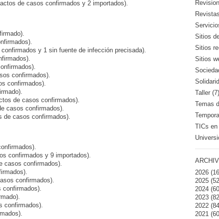
Revision
tactos de casos confirmados y 2 importados).
Revistas
Servicio
firmado).
Sitios d
nfirmados).
Sitios 
confirmados y 1 sin fuente de infección precisada).
nfirmados).
Sitios w
onfirmados).
Sociedad
asos confirmados).
Solidari
os confirmados).
irmado).
Taller (7
ctos de casos confirmados).
Temas de
de casos confirmados).
Temporad
s de casos confirmados).
TICs en 
Universi
confirmados).
os confirmados y 9 importados).
ARCHIV
e casos confirmados).
firmados).
2026
(16
asos confirmados).
2025
(52
s confirmados).
2024
(60
rmado).
2023
(82
s confirmados).
2022
(84
rmados).
2021
(60