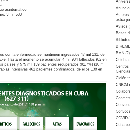
Aniversa
a
Anuncio
fue asintomático
no: 3 mil 583
Autores
extranje
Avisos (
Bases de
Bibliote
BIREME 
BMN (2)
dos con la enfermedad se mantienen ingresados 47 mil 131, de
table. Hasta el momento se acumulan 4 mil 984 fallecidos (82 en
Celebrac
us países y 575 mil 139 pacientes recuperados (91,7%) (10 mil
Centros 
erapias intensivas 461 pacientes confirmados, de ellos 138 en
Ciencias
Ciclón tr
CNICM (
Colabora
Conmemo
Convenci
Convocat
COVID-1
Cuba po