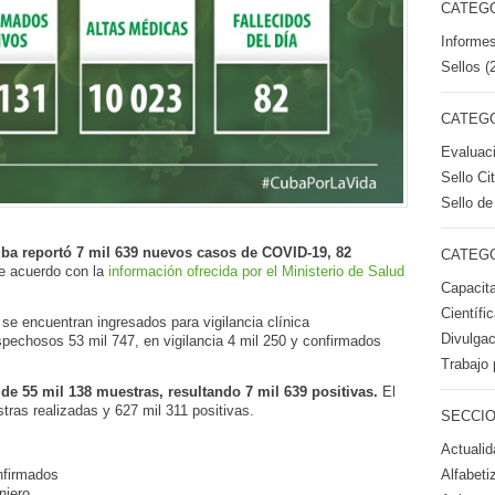
CATEGO
Informes
Sellos (
CATEGO
Evaluac
Sello Ci
Sello de
ba reportó 7 mil 639 nuevos casos de COVID-19, 82
CATEGO
de acuerdo con la
información ofrecida por el Ministerio de Salud
Capacita
Científi
 se encuentran ingresados para vigilancia clínica
Divulgac
pechosos 53 mil 747, en vigilancia 4 mil 250 y confirmados
Trabajo 
 de 55 mil 138 muestras, resultando 7 mil 639 positivas.
El
ras realizadas y 627 mil 311 positivas.
SECCIO
Actualid
Alfabeti
nfirmados
njero