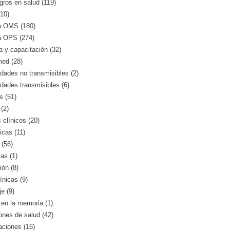
gros en salud (119)
10)
a OMS (180)
a OPS (274)
 y capacitación (32)
med (28)
ades no transmisibles (2)
dades transmisibles (6)
s (51)
(2)
clínicos (20)
icas (11)
 (56)
as (1)
ión (8)
ínicas (9)
e (9)
en la memoria (1)
iones de salud (42)
aciones (16)