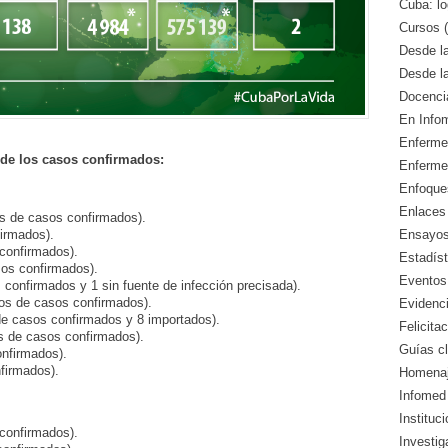
Cuba: lo
Cursos (
Desde l
Desde l
Docencia
En Info
Enfermed
 de los casos confirmados:
Enferme
Enfoque
Enlaces 
os de casos confirmados).
irmados).
Ensayos 
confirmados).
Estadíst
sos confirmados).
Eventos
confirmados y 1 sin fuente de infección precisada).
os de casos confirmados).
Evidenci
de casos confirmados y 8 importados).
Felicitac
s de casos confirmados).
Guías cl
onfirmados).
firmados).
Homenaj
Infomed 
Instituc
confirmados).
Investig