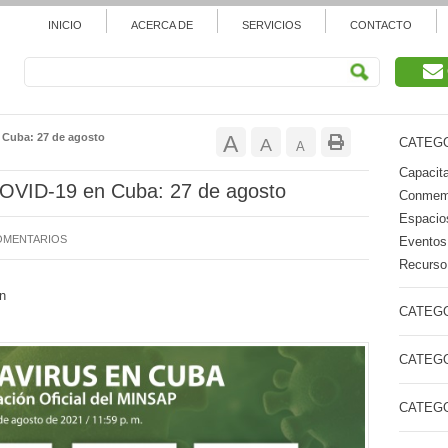
INICIO
ACERCA DE
SERVICIOS
CONTACTO
Aumentar
 Cuba: 27 de agosto
A
Restablecer
A
CATEGO
Reducir
A
tamaño
Capacita
tamaño
tamaño
 COVID-19 en Cuba: 27 de agosto
Conmemo
de
de
Espacios
de
OMENTARIOS
Eventos
fuente.
fuente
Recurso 
fuente.
n
CATEGO
CATEGO
CATEGO