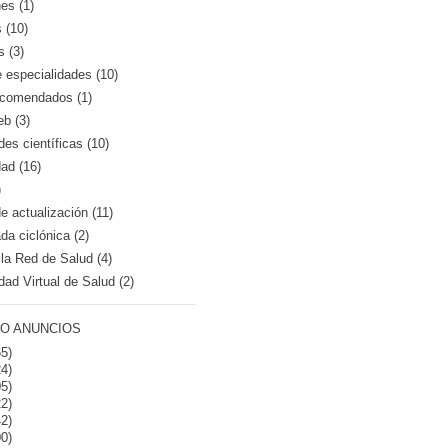
es (1)
 (10)
s (3)
e especialidades (10)
recomendados (1)
eb (3)
es científicas (10)
dad (16)
)
 actualización (11)
a ciclónica (2)
la Red de Salud (4)
dad Virtual de Salud (2)
O ANUNCIOS
5)
4)
5)
2)
2)
0)