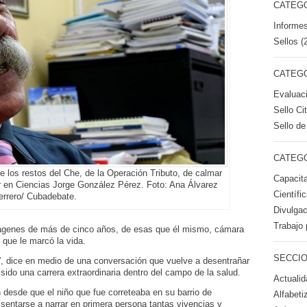
CATEGO
Informes
Sellos (
CATEGO
Evaluac
Sello Ci
Sello de
CATEGO
e los restos del Che, de la Operación Tributo, de calmar
Capacita
r en Ciencias Jorge González Pérez. Foto: Ana Álvarez
Científi
rrero/ Cubadebate.
Divulgac
Trabajo 
ágenes de más de cinco años, de esas que él mismo, cámara
que le marcó la vida.
SECCIO
a…”, dice en medio de una conversación que vuelve a desentrañar
 sido una carrera extraordinaria dentro del campo de la salud.
Actualid
desde que el niño que fue correteaba en su barrio de
Alfabeti
sentarse a narrar en primera persona tantas vivencias y