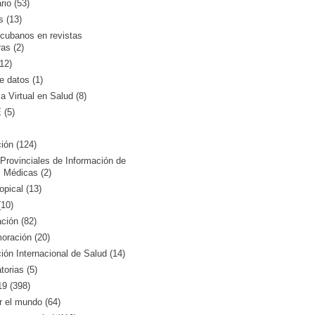
rio (53)
s (13)
 cubanos en revistas
ras (2)
12)
 datos (1)
ca Virtual en Salud (8)
(5)
ión (124)
Provinciales de Información de
 Médicas (2)
opical (13)
10)
ción (82)
ración (20)
ón Internacional de Salud (14)
orias (5)
9 (398)
r el mundo (64)