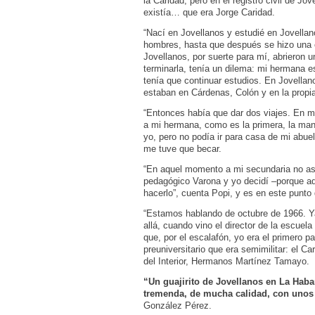
la Caridad, pero en el registro civil de Jov
existía… que era Jorge Caridad.
“Nací en Jovellanos y estudié en Jovellano
hombres, hasta que después se hizo una
Jovellanos, por suerte para mí, abrieron 
terminarla, tenía un dilema: mi hermana e
tenía que continuar estudios. En Jovellan
estaban en Cárdenas, Colón y en la propi
“Entonces había que dar dos viajes. En m
a mi hermana, como es la primera, la man
yo, pero no podía ir para casa de mi abue
me tuve que becar.
“En aquel momento a mi secundaria no asig
pedagógico Varona y yo decidí –porque a
hacerlo”, cuenta Popi, y es en este punto
“Estamos hablando de octubre de 1966. Ya 
allá, cuando vino el director de la escuel
que, por el escalafón, yo era el primero p
preuniversitario que era semimilitar: el C
del Interior, Hermanos Martínez Tamayo.
“Un guajirito de Jovellanos en La Hab
tremenda, de mucha calidad, con unos 
González Pérez.