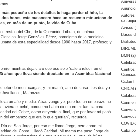
Aniversa
íamos.
Anuncio
al más pequeño de los detalles te haga perder el hilo, la
Autores
de dos horas, este matancero hace un recuento minucioso de
extranje
es, en más de un punto, la vida de Cuba.
Avisos (
los restos del Che, de la Operación Tributo, de calmar
Bases de
 Ciencias Jorge González Pérez, paradigma de la medicina
Bibliote
cubana de esta especialidad desde 1990 hasta 2017, profesor, y
BIREME 
BMN (2)
Celebrac
nríe mientras deja claro que eso solo “sale a relucir en el
Centros 
25 años que lleva siendo diputado en la Asamblea Nacional
Ciencias
Ciclón tr
n chofer de montacargas, y mi mamá, ama de casa. Los dos ya
CNICM (
de Jovellanos, Matanzas.
Colabora
lleva un año y medio. Atrás vengo yo, pero fue un embarazo no
Conmemo
tuviera el bebé, porque no había dinero en mi familia para
Convenci
Caridad del Cobre, como creyente al final, que por favor mi papá
Convocat
ión del embarazo que era lo que querían”, recuerda.
COVID-1
2, Día de San Jorge, por eso me llamo Jorge, pero como mi
Cuba po
Caridad del Cobre… llegó Caridad. Mi mamá me puso Jorge de