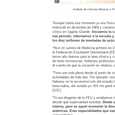
Instituto
de Ciencias Básicas y Pre
“Aunque hasta ese momento yo era físico 
matriculé en diciembre de 1969 y comencé
cítrico en Jagüey Grande.
Iniciamos la c
ese periodo, retornamos a la escuela y
los diez millones de toneladas de azú
“Hice mi carrera de Medicina primero en V
la Federación Estudiantil Universitaria (FE
tercer año íbamos para el área clínica y 
de tener eminencias, brillantes profesore
di cuenta de que la vocación es relativa, 
“Tuve una vida plena desde el punto de vi
actividades de todo tipo. Por ejemplo, no
Habana, en la reconstrucción del estadi
tarea había, ahí estaba yo. Ahí me gané 
(UJC).
“Yo era dirigente de la FEU y estábamos 
decidir qué especialidad estudiar.
Desde q
interna, pero en aquel momento la dir
anémicas. Eran especialidades que nadi