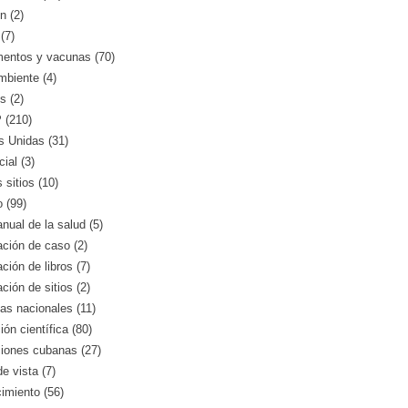
n (2)
(7)
entos y vacunas (70)
mbiente (4)
s (2)
(210)
s Unidas (31)
ial (3)
 sitios (10)
o (99)
nual de la salud (5)
ción de caso (2)
ción de libros (7)
ción de sitios (2)
as nacionales (11)
ión científica (80)
ciones cubanas (27)
e vista (7)
imiento (56)