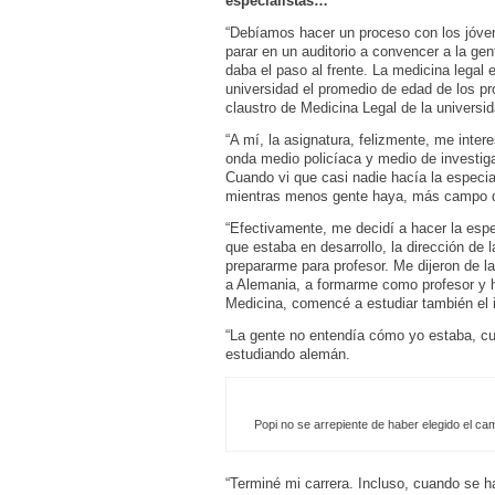
especialistas…
“Debíamos hacer un proceso con los jóven
parar en un auditorio a convencer a la ge
daba el paso al frente. La medicina legal e
universidad el promedio de edad de los pr
claustro de Medicina Legal de la universid
“A mí, la asignatura, felizmente, me intere
onda medio policíaca y medio de investiga
Cuando vi que casi nadie hacía la especial
mientras menos gente haya, más campo de
“Efectivamente, me decidí a hacer la espe
que estaba en desarrollo, la dirección de 
prepararme para profesor. Me dijeron de la
a Alemania, a formarme como profesor y h
Medicina, comencé a estudiar también el
“La gente no entendía cómo yo estaba, cu
estudiando alemán.
Popi no se arrepiente de haber elegido el ca
“Terminé mi carrera. Incluso, cuando se hac