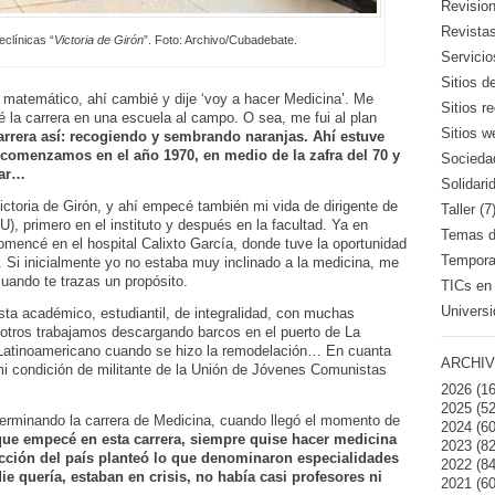
Revision
Revistas
clínicas “
Victoria de Girón
”. Foto: Archivo/Cubadebate.
Servicio
Sitios d
matemático, ahí cambié y dije ‘voy a hacer Medicina’. Me
Sitios 
 la carrera en una escuela al campo. O sea, me fui al plan
Sitios w
arrera así: recogiendo y sembrando naranjas. Ahí estuve
 comenzamos en el año 1970, en medio de la zafra del 70 y
Sociedad
car…
Solidari
ictoria de Girón, y ahí empecé también mi vida de dirigente de
Taller (7
U), primero en el instituto y después en la facultad. Ya en
Temas de
comencé en el hospital Calixto García, donde tuve la oportunidad
Temporad
s. Si inicialmente yo no estaba muy inclinado a la medicina, me
cuando te trazas un propósito.
TICs en 
Universi
sta académico, estudiantil, de integralidad, con muchas
sotros trabajamos descargando barcos en el puerto de La
o Latinoamericano cuando se hizo la remodelación… En cuanta
ARCHIV
mi condición de militante de la Unión de Jóvenes Comunistas
2026
(16
2025
(52
terminando la carrera de Medicina, cuando llegó el momento de
2024
(60
ue empecé en esta carrera, siempre quise hacer medicina
2023
(82
ección del país planteó lo que denominaron especialidades
2022
(84
e quería, estaban en crisis, no había casi profesores ni
2021
(60