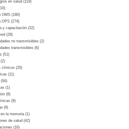
gros en salud (119)
10)
a OMS (180)
a OPS (274)
 y capacitación (32)
med (28)
ades no transmisibles (2)
dades transmisibles (6)
s (51)
(2)
clínicos (20)
icas (11)
 (56)
as (1)
ión (8)
ínicas (9)
e (9)
en la memoria (1)
iones de salud (42)
aciones (16)