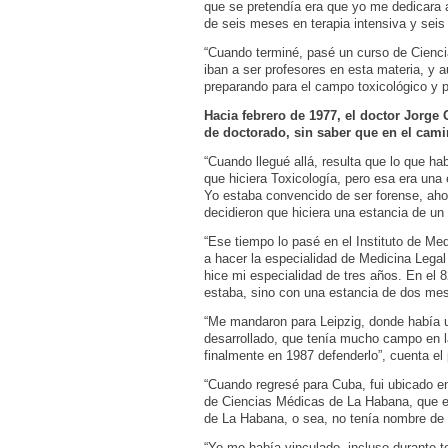
que se pretendía era que yo me dedicara 
de seis meses en terapia intensiva y seis
“Cuando terminé, pasé un curso de Cienc
iban a ser profesores en esta materia, y 
preparando para el campo toxicológico y p
Hacia febrero de 1977, el doctor Jorge
de doctorado, sin saber que en el cam
“Cuando llegué allá, resulta que lo que h
que hiciera Toxicología, pero esa era una
Yo estaba convencido de ser forense, ah
decidieron que hiciera una estancia de un 
“Ese tiempo lo pasé en el Instituto de Med
a hacer la especialidad de Medicina Legal
hice mi especialidad de tres años. En el
estaba, sino con una estancia de dos mes
“Me mandaron para Leipzig, donde había u
desarrollado, que tenía mucho campo en la
finalmente en 1987 defenderlo”, cuenta el 
“Cuando regresé para Cuba, fui ubicado e
de Ciencias Médicas de La Habana, que en
de La Habana, o sea, no tenía nombre de
“Yo me había vinculado, incluso durante 