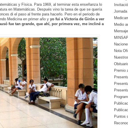
Matemáticas y Física. Para 1969, al terminar esta enseñanza lo
Invitació
iatura en Matemáticas. Después vino la tarea de que se quería
Jornada 
onces di el paso al frente para hacerlo. Pero en el periodo de
Medicam
ando Medicina en primer año y
yo fui a Victoria de Girón a ver
ausó fue tan grande, que ahí, por primera vez, me incliné a
Medio a
Mensaje
MINSAP 
Nacione
Nota Ofic
Nuestros
Obituari
Premio a
Presenta
Presenta
Presenta
Program
Publicac
Publica
Puntos d
Reconoc