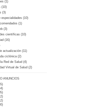
es (1)
 (10)
s (3)
e especialidades (10)
recomendados (1)
eb (3)
es científicas (10)
dad (16)
)
 actualización (11)
a ciclónica (2)
la Red de Salud (4)
dad Virtual de Salud (2)
O ANUNCIOS
5)
4)
5)
2)
2)
0)