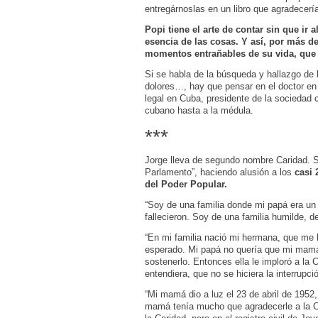
entregárnoslas en un libro que agradecer
Popi tiene el arte de contar sin que ir 
esencia de las cosas. Y así, por más 
momentos entrañables de su vida, que 
Si se habla de la búsqueda y hallazgo de 
dolores…, hay que pensar en el doctor en
legal en Cuba, presidente de la sociedad 
cubano hasta a la médula.
***
Jorge lleva de segundo nombre Caridad. So
Parlamento”, haciendo alusión a los
casi 
del Poder Popular.
“Soy de una familia donde mi papá era u
fallecieron. Soy de una familia humilde, 
“En mi familia nació mi hermana, que me 
esperado. Mi papá no quería que mi mamá 
sostenerlo. Entonces ella le imploró a la 
entendiera, que no se hiciera la interrupc
“Mi mamá dio a luz el 23 de abril de 195
mamá tenía mucho que agradecerle a la 