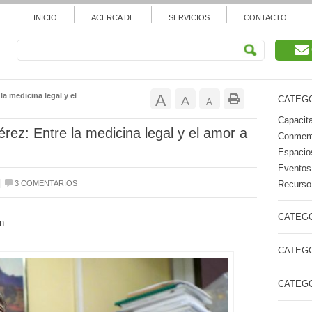
INICIO
ACERCA DE
SERVICIOS
CONTACTO
Aumentar
a medicina legal y el
A
Restablecer
A
CATEGO
Reducir
A
tamaño
Capacita
tamaño
tamaño
rez: Entre la medicina legal y el amor a
Conmemo
de
de
Espacios
de
Eventos
fuente.
fuente
|
Recurso 
3 COMENTARIOS
fuente.
CATEGO
n
CATEGO
CATEGO