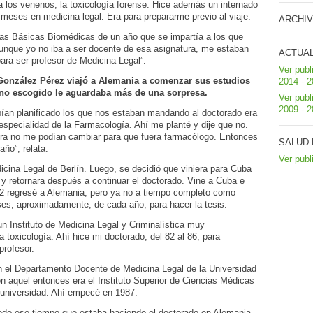
a los venenos, la toxicología forense. Hice además un internado
 meses en medicina legal. Era para prepararme previo al viaje.
ARCHIV
ias Básicas Biomédicas de un año que se impartía a los que
aunque yo no iba a ser docente de esa asignatura, me estaban
ACTUA
ara ser profesor de Medicina Legal”.
Ver publ
 González Pérez viajó a Alemania a comenzar sus estudios
2014 - 
ino escogido le aguardaba más de una sorpresa.
Ver publ
2009 - 
abían planificado los que nos estaban mandando al doctorado era
 especialidad de la Farmacología. Ahí me planté y dije que no.
ora no me podían cambiar para que fuera farmacólogo. Entonces
SALUD 
año”, relata.
Ver publ
icina Legal de Berlín. Luego, se decidió que viniera para Cuba
 y retornara después a continuar el doctorado. Vine a Cuba e
 82 regresé a Alemania, pero ya no a tiempo completo como
es, aproximadamente, de cada año, para hacer la tesis.
n Instituto de Medicina Legal y Criminalística muy
 toxicología. Ahí hice mi doctorado, del 82 al 86, para
profesor.
n el Departamento Docente de Medicina Legal de la Universidad
 aquel entonces era el Instituto Superior de Ciencias Médicas
 universidad. Ahí empecé en 1987.
todo ese tiempo que estaba haciendo el doctorado en Alemania,