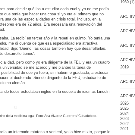
1969
(1)
es para decidir qué iba a estudiar cada cual y yo no me podía
nte que tenía que hacer una cosa si yo era el primero que no
ARCHIV
ra una de las especialidades en crisis total. Incluso, en la
ofesores era de 72 años. Era necesaria una renovación del
ad.
ARCHIV
saba. La recibí en tercer año y la repetí en quinto. Yo tenía una
dor, me di cuenta de que esa especialidad era atractiva.
ARCHIV
idad, dije: ‘Bueno, las cosas también hay que desarrollarlas,
 desarrollo tienes’.
ARCHIV
cialidad, pero como yo era dirigente de la FEU y era un cuadro
2019
la universidad se me acercó y me planteó la tarea de
 posibilidad de que yo fuera, sin haberme graduado, a estudiar
acer el doctorado. Siendo dirigente de la FEU, estudiante de
ARCHIV
 idioma alemán.
ando todos estudiaban inglés en la escuela de idiomas Lincoln,
ARCHIV
2026
2025
2024
mino de la medicina legal. Foto: Ana Álvarez Guerrero/ Cubadebate.
2023
2022
2021
ía un internado rotatorio o vertical, yo lo hice mixto, porque lo