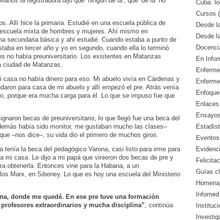
ellanos la registradora dijo que ‘ningún de la’, que ‘de la’ no
Cuba: lo
Cursos (
s. Allí hice la primaria. Estudié en una escuela pública de
Desde l
 escuela mixta de hombres y mujeres. Ahí mismo en
Desde l
una secundaria básica y ahí estudié. Cuando estaba a punto de
Docencia
staba en tercer año y yo en segundo, cuando ella lo terminó
os no había preuniversitario. Los existentes en Matanzas
En Info
a ciudad de Matanzas.
Enfermed
i casa no había dinero para eso. Mi abuelo vivía en Cárdenas y
Enferme
daron para casa de mi abuelo y allí empezó el pre. Atrás venía
Enfoque
lo, porque era mucha carga para él. Lo que se impuso fue que
Enlaces 
Ensayos 
naron becas de preuniversitario, lo que llegó fue una beca del
Estadíst
demás había sido monitor, me gustaban mucho las clases–
 que –nos dice–, su vida dio el primero de muchos giros.
Eventos
Evidenci
tenía la beca del pedagógico Varona, casi listo para irme para
a a mi casa. Le dijo a mi papá que vinieron dos becas de pre y
Felicitac
ara obtenerla. Entonces vine para la Habana, a un
Guías cl
arlos Marx, en Siboney. Lo que es hoy una escuela del Ministerio
Homenaj
Infomed 
ana, donde me quedé. En ese pre tuve una formación
profesores extraordinarios y mucha disciplina”
, continúa
Instituc
Investig