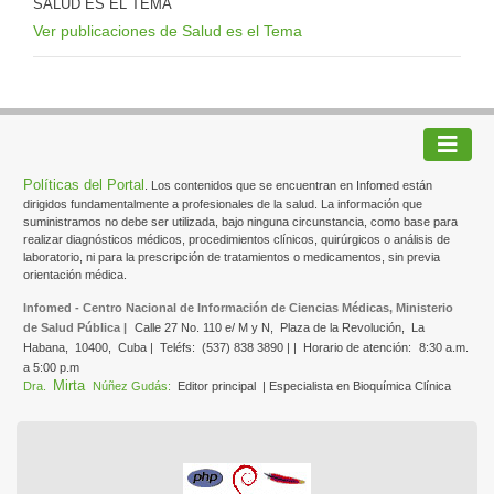
SALUD ES EL TEMA
Ver publicaciones de Salud es el Tema
Políticas del Portal
. Los contenidos que se encuentran en Infomed están
dirigidos fundamentalmente a profesionales de la salud. La información que
suministramos no debe ser utilizada, bajo ninguna circunstancia, como base para
realizar diagnósticos médicos, procedimientos clínicos, quirúrgicos o análisis de
laboratorio, ni para la prescripción de tratamientos o medicamentos, sin previa
orientación médica.
Infomed - Centro Nacional de Información de Ciencias Médicas, Ministerio
de Salud Pública |
Calle 27 No. 110 e/ M y N,
Plaza de la Revolución,
La
Habana,
10400,
Cuba |
Teléfs:
(537) 838 3890 | |
Horario de atención:
8:30 a.m.
a 5:00 p.m
Mirta
Dra.
Núñez Gudás:
Editor principal
| Especialista en Bioquímica Clínica